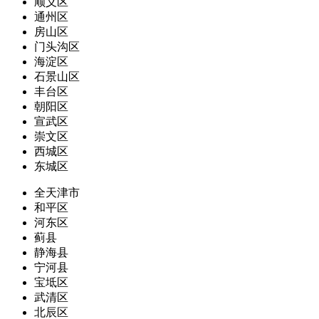
顺义区
通州区
房山区
门头沟区
海淀区
石景山区
丰台区
朝阳区
宣武区
崇文区
西城区
东城区
全天津市
和平区
河东区
蓟县
静海县
宁河县
宝坻区
武清区
北辰区