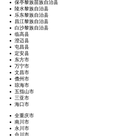
保亭黎族苗族自治县
陵水黎族自治县
乐东黎族自治县
昌江黎族自治县
白沙黎族自治县
临高县
澄迈县
屯昌县
定安县
东方市
万宁市
文昌市
儋州市
琼海市
五指山市
三亚市
海口市
全重庆市
南川市
永川市
合川市