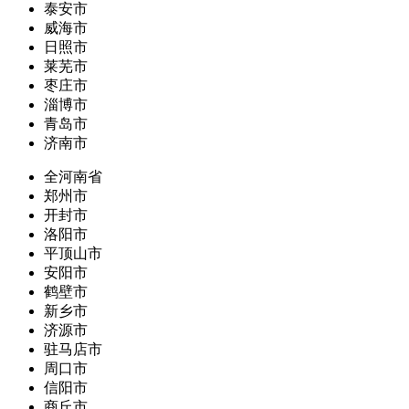
泰安市
威海市
日照市
莱芜市
枣庄市
淄博市
青岛市
济南市
全河南省
郑州市
开封市
洛阳市
平顶山市
安阳市
鹤壁市
新乡市
济源市
驻马店市
周口市
信阳市
商丘市