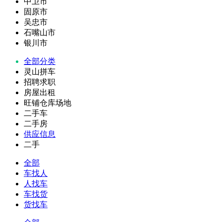
中卫市
固原市
吴忠市
石嘴山市
银川市
全部分类
灵山拼车
招聘求职
房屋出租
旺铺仓库场地
二手车
二手房
供应信息
二手
全部
车找人
人找车
车找货
货找车