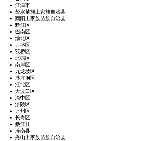
江津市
彭水苗族土家族自治县
酉阳土家族苗族自治县
黔江区
巴南区
渝北区
万盛区
双桥区
北碚区
南岸区
九龙坡区
沙坪坝区
江北区
大渡口区
渝中区
涪陵区
万州区
长寿区
綦江县
潼南县
秀山土家族苗族自治县