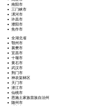
南阳市
三门峡市
漯河市
许昌市
濮阳市
焦作市
全湖北省
鄂州市
襄樊市
宜昌市
十堰市
黄石市
武汉市
荆门市
神农架林区
天门市
潜江市
仙桃市
恩施土家族苗族自治州
随州市