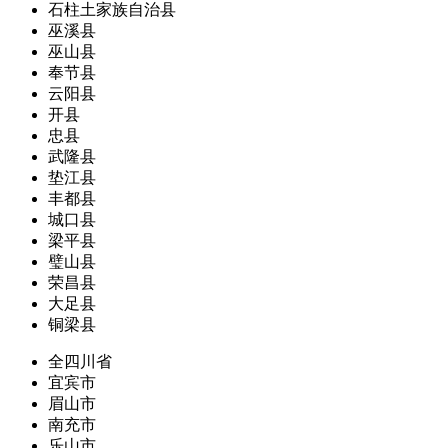
石柱土家族自治县
巫溪县
巫山县
奉节县
云阳县
开县
忠县
武隆县
垫江县
丰都县
城口县
梁平县
璧山县
荣昌县
大足县
铜梁县
全四川省
宜宾市
眉山市
南充市
乐山市