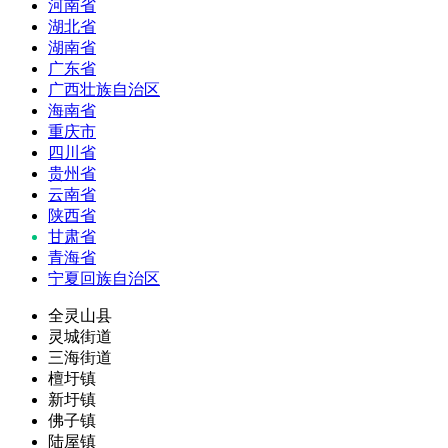
河南省
湖北省
湖南省
广东省
广西壮族自治区
海南省
重庆市
四川省
贵州省
云南省
陕西省
甘肃省
青海省
宁夏回族自治区
全灵山县
灵城街道
三海街道
檀圩镇
新圩镇
佛子镇
陆屋镇