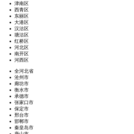
津南区
西青区
东丽区
大港区
汉沽区
塘沽区
红桥区
河北区
南开区
河西区
全河北省
沧州市
廊坊市
衡水市
承德市
张家口市
保定市
邢台市
邯郸市
秦皇岛市
唐山市