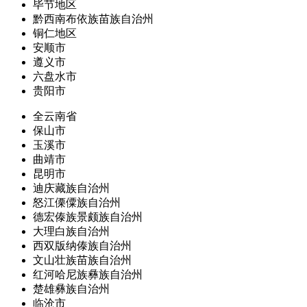
毕节地区
黔西南布依族苗族自治州
铜仁地区
安顺市
遵义市
六盘水市
贵阳市
全云南省
保山市
玉溪市
曲靖市
昆明市
迪庆藏族自治州
怒江傈僳族自治州
德宏傣族景颇族自治州
大理白族自治州
西双版纳傣族自治州
文山壮族苗族自治州
红河哈尼族彝族自治州
楚雄彝族自治州
临沧市