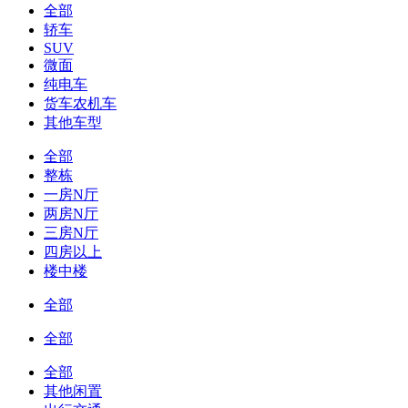
全部
轿车
SUV
微面
纯电车
货车农机车
其他车型
全部
整栋
一房N厅
两房N厅
三房N厅
四房以上
楼中楼
全部
全部
全部
其他闲置