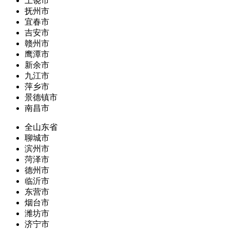
上饶市
抚州市
宜春市
吉安市
赣州市
鹰潭市
新余市
九江市
萍乡市
景德镇市
南昌市
全山东省
聊城市
滨州市
菏泽市
德州市
临沂市
东营市
烟台市
潍坊市
济宁市