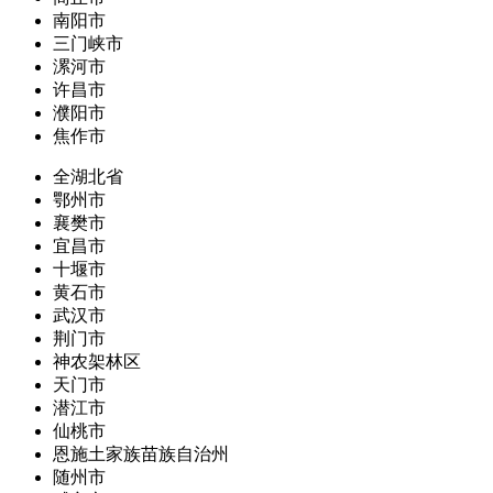
南阳市
三门峡市
漯河市
许昌市
濮阳市
焦作市
全湖北省
鄂州市
襄樊市
宜昌市
十堰市
黄石市
武汉市
荆门市
神农架林区
天门市
潜江市
仙桃市
恩施土家族苗族自治州
随州市