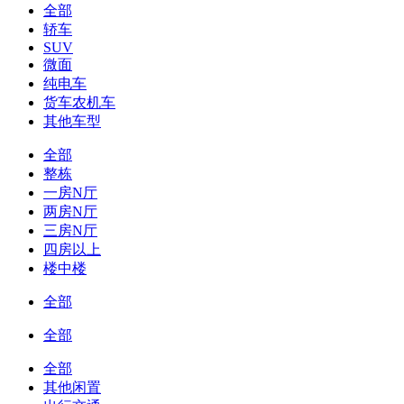
全部
轿车
SUV
微面
纯电车
货车农机车
其他车型
全部
整栋
一房N厅
两房N厅
三房N厅
四房以上
楼中楼
全部
全部
全部
其他闲置