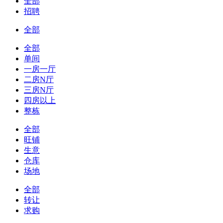
全部
招聘
全部
全部
单间
一房一厅
二房N厅
三房N厅
四房以上
整栋
全部
旺铺
生意
仓库
场地
全部
转让
求购