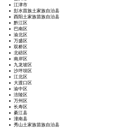
江津市
彭水苗族土家族自治县
酉阳土家族苗族自治县
黔江区
巴南区
渝北区
万盛区
双桥区
北碚区
南岸区
九龙坡区
沙坪坝区
江北区
大渡口区
渝中区
涪陵区
万州区
长寿区
綦江县
潼南县
秀山土家族苗族自治县