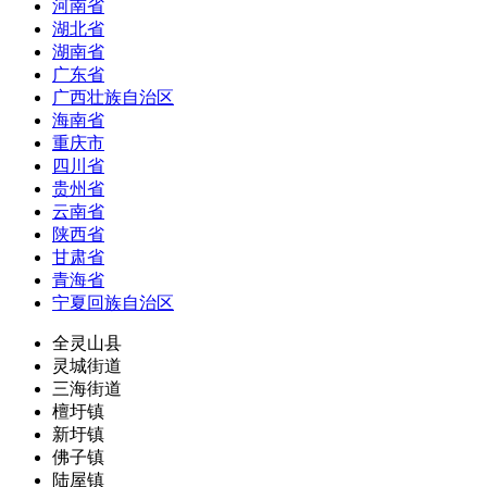
河南省
湖北省
湖南省
广东省
广西壮族自治区
海南省
重庆市
四川省
贵州省
云南省
陕西省
甘肃省
青海省
宁夏回族自治区
全灵山县
灵城街道
三海街道
檀圩镇
新圩镇
佛子镇
陆屋镇