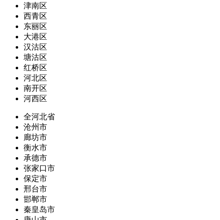
津南区
西青区
东丽区
大港区
汉沽区
塘沽区
红桥区
河北区
南开区
河西区
全河北省
沧州市
廊坊市
衡水市
承德市
张家口市
保定市
邢台市
邯郸市
秦皇岛市
唐山市