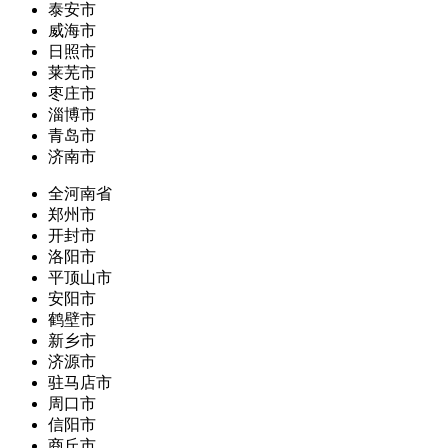
泰安市
威海市
日照市
莱芜市
枣庄市
淄博市
青岛市
济南市
全河南省
郑州市
开封市
洛阳市
平顶山市
安阳市
鹤壁市
新乡市
济源市
驻马店市
周口市
信阳市
商丘市