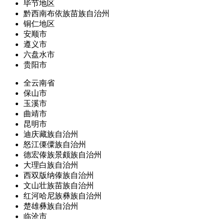
毕节地区
黔西南布依族苗族自治州
铜仁地区
安顺市
遵义市
六盘水市
贵阳市
全云南省
保山市
玉溪市
曲靖市
昆明市
迪庆藏族自治州
怒江傈僳族自治州
德宏傣族景颇族自治州
大理白族自治州
西双版纳傣族自治州
文山壮族苗族自治州
红河哈尼族彝族自治州
楚雄彝族自治州
临沧市