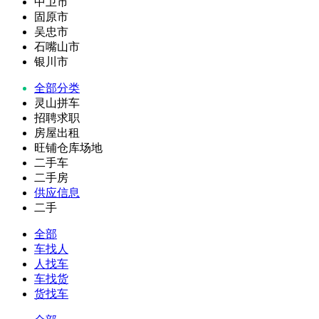
中卫市
固原市
吴忠市
石嘴山市
银川市
全部分类
灵山拼车
招聘求职
房屋出租
旺铺仓库场地
二手车
二手房
供应信息
二手
全部
车找人
人找车
车找货
货找车