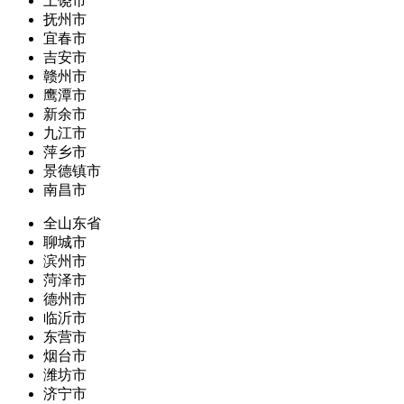
上饶市
抚州市
宜春市
吉安市
赣州市
鹰潭市
新余市
九江市
萍乡市
景德镇市
南昌市
全山东省
聊城市
滨州市
菏泽市
德州市
临沂市
东营市
烟台市
潍坊市
济宁市