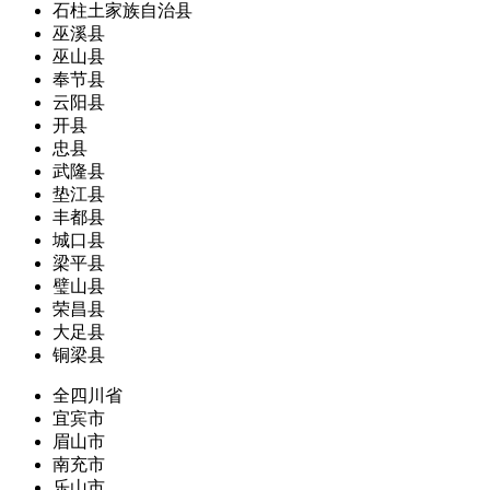
石柱土家族自治县
巫溪县
巫山县
奉节县
云阳县
开县
忠县
武隆县
垫江县
丰都县
城口县
梁平县
璧山县
荣昌县
大足县
铜梁县
全四川省
宜宾市
眉山市
南充市
乐山市