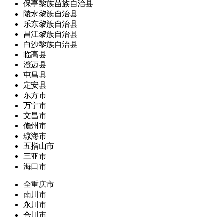
保亭黎族苗族自治县
陵水黎族自治县
乐东黎族自治县
昌江黎族自治县
白沙黎族自治县
临高县
澄迈县
屯昌县
定安县
东方市
万宁市
文昌市
儋州市
琼海市
五指山市
三亚市
海口市
全重庆市
南川市
永川市
合川市