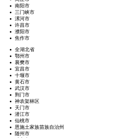
南阳市
三门峡市
漯河市
许昌市
濮阳市
焦作市
全湖北省
鄂州市
襄樊市
宜昌市
十堰市
黄石市
武汉市
荆门市
神农架林区
天门市
潜江市
仙桃市
恩施土家族苗族自治州
随州市