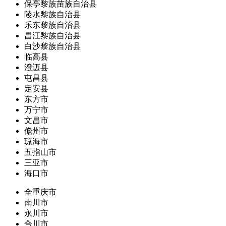
保亭黎族苗族自治县
陵水黎族自治县
乐东黎族自治县
昌江黎族自治县
白沙黎族自治县
临高县
澄迈县
屯昌县
定安县
东方市
万宁市
文昌市
儋州市
琼海市
五指山市
三亚市
海口市
全重庆市
南川市
永川市
合川市