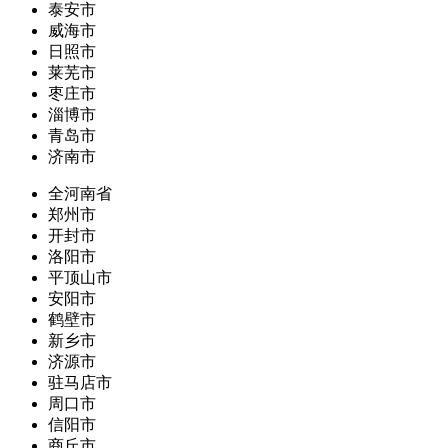
泰安市
威海市
日照市
莱芜市
枣庄市
淄博市
青岛市
济南市
全河南省
郑州市
开封市
洛阳市
平顶山市
安阳市
鹤壁市
新乡市
济源市
驻马店市
周口市
信阳市
商丘市