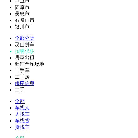
中卫市
固原市
吴忠市
石嘴山市
银川市
全部分类
灵山拼车
招聘求职
房屋出租
旺铺仓库场地
二手车
二手房
供应信息
二手
全部
车找人
人找车
车找货
货找车