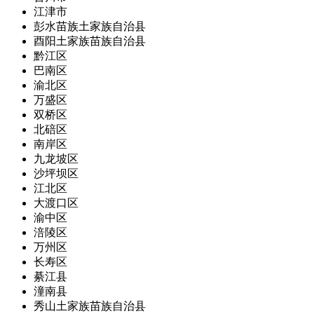
江津市
彭水苗族土家族自治县
酉阳土家族苗族自治县
黔江区
巴南区
渝北区
万盛区
双桥区
北碚区
南岸区
九龙坡区
沙坪坝区
江北区
大渡口区
渝中区
涪陵区
万州区
长寿区
綦江县
潼南县
秀山土家族苗族自治县