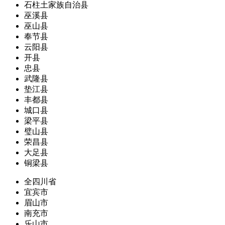
石柱土家族自治县
巫溪县
巫山县
奉节县
云阳县
开县
忠县
武隆县
垫江县
丰都县
城口县
梁平县
璧山县
荣昌县
大足县
铜梁县
全四川省
宜宾市
眉山市
南充市
乐山市