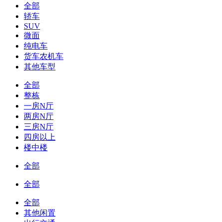
全部
轿车
SUV
微面
纯电车
货车农机车
其他车型
全部
整栋
一房N厅
两房N厅
三房N厅
四房以上
楼中楼
全部
全部
全部
其他闲置