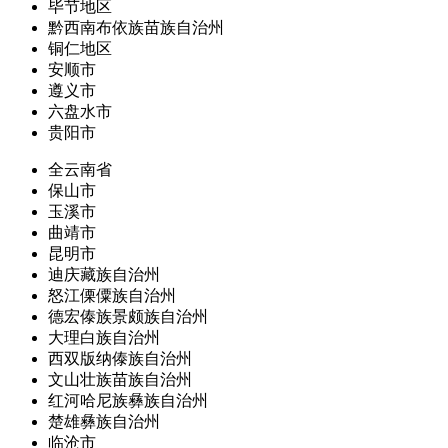
毕节地区
黔西南布依族苗族自治州
铜仁地区
安顺市
遵义市
六盘水市
贵阳市
全云南省
保山市
玉溪市
曲靖市
昆明市
迪庆藏族自治州
怒江傈僳族自治州
德宏傣族景颇族自治州
大理白族自治州
西双版纳傣族自治州
文山壮族苗族自治州
红河哈尼族彝族自治州
楚雄彝族自治州
临沧市