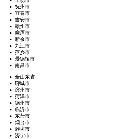
上饶市
抚州市
宜春市
吉安市
赣州市
鹰潭市
新余市
九江市
萍乡市
景德镇市
南昌市
全山东省
聊城市
滨州市
菏泽市
德州市
临沂市
东营市
烟台市
潍坊市
济宁市