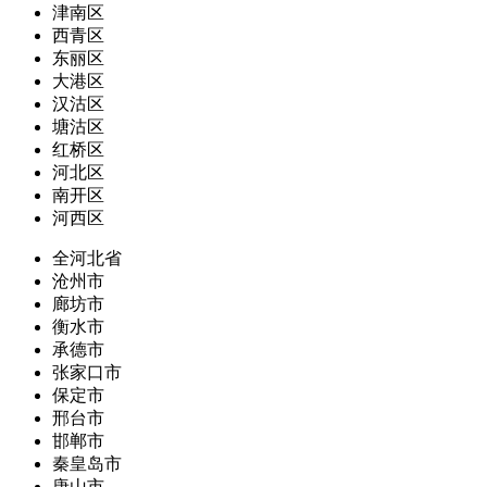
津南区
西青区
东丽区
大港区
汉沽区
塘沽区
红桥区
河北区
南开区
河西区
全河北省
沧州市
廊坊市
衡水市
承德市
张家口市
保定市
邢台市
邯郸市
秦皇岛市
唐山市