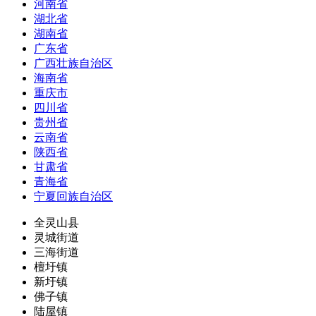
河南省
湖北省
湖南省
广东省
广西壮族自治区
海南省
重庆市
四川省
贵州省
云南省
陕西省
甘肃省
青海省
宁夏回族自治区
全灵山县
灵城街道
三海街道
檀圩镇
新圩镇
佛子镇
陆屋镇