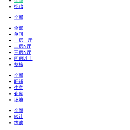
全部
招聘
全部
全部
单间
一房一厅
二房N厅
三房N厅
四房以上
整栋
全部
旺铺
生意
仓库
场地
全部
转让
求购