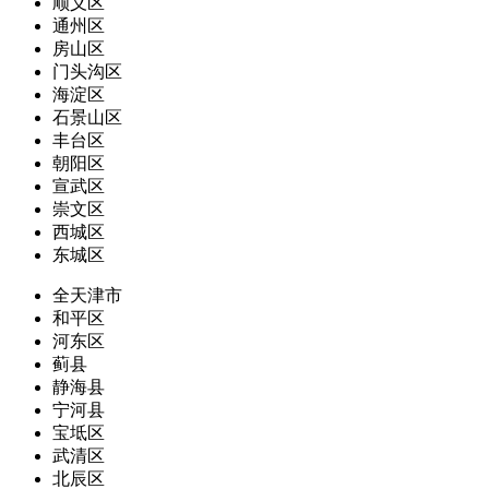
顺义区
通州区
房山区
门头沟区
海淀区
石景山区
丰台区
朝阳区
宣武区
崇文区
西城区
东城区
全天津市
和平区
河东区
蓟县
静海县
宁河县
宝坻区
武清区
北辰区