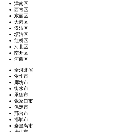
津南区
西青区
东丽区
大港区
汉沽区
塘沽区
红桥区
河北区
南开区
河西区
全河北省
沧州市
廊坊市
衡水市
承德市
张家口市
保定市
邢台市
邯郸市
秦皇岛市
唐山市