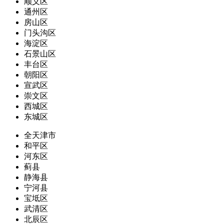
顺义区
通州区
房山区
门头沟区
海淀区
石景山区
丰台区
朝阳区
宣武区
崇文区
西城区
东城区
全天津市
和平区
河东区
蓟县
静海县
宁河县
宝坻区
武清区
北辰区