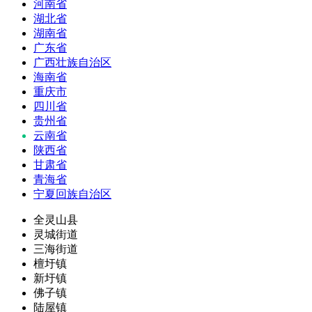
河南省
湖北省
湖南省
广东省
广西壮族自治区
海南省
重庆市
四川省
贵州省
云南省
陕西省
甘肃省
青海省
宁夏回族自治区
全灵山县
灵城街道
三海街道
檀圩镇
新圩镇
佛子镇
陆屋镇