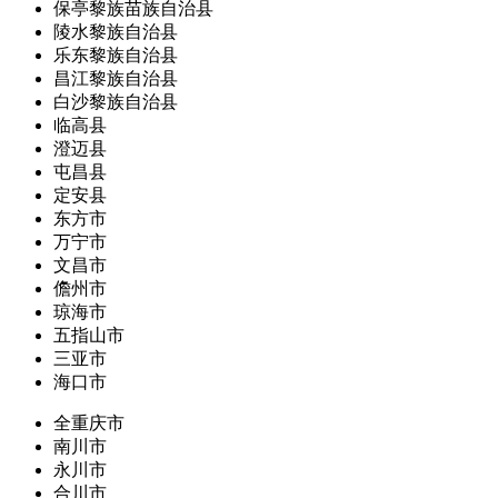
保亭黎族苗族自治县
陵水黎族自治县
乐东黎族自治县
昌江黎族自治县
白沙黎族自治县
临高县
澄迈县
屯昌县
定安县
东方市
万宁市
文昌市
儋州市
琼海市
五指山市
三亚市
海口市
全重庆市
南川市
永川市
合川市