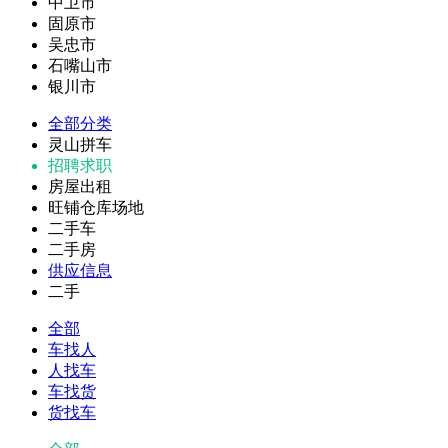
中卫市
固原市
吴忠市
石嘴山市
银川市
全部分类
灵山拼车
招聘求职
房屋出租
旺铺仓库场地
二手车
二手房
供应信息
二手
全部
车找人
人找车
车找货
货找车