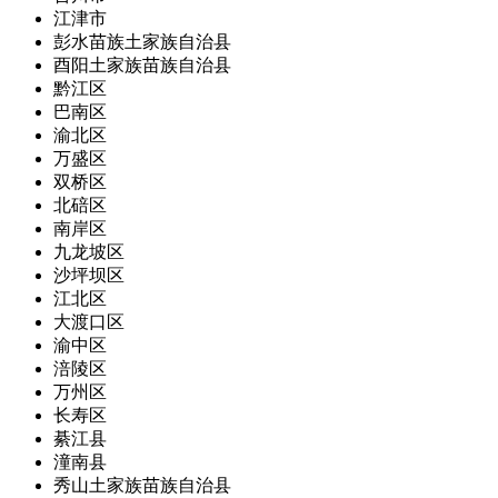
江津市
彭水苗族土家族自治县
酉阳土家族苗族自治县
黔江区
巴南区
渝北区
万盛区
双桥区
北碚区
南岸区
九龙坡区
沙坪坝区
江北区
大渡口区
渝中区
涪陵区
万州区
长寿区
綦江县
潼南县
秀山土家族苗族自治县