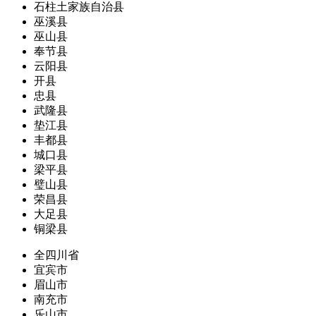
石柱土家族自治县
巫溪县
巫山县
奉节县
云阳县
开县
忠县
武隆县
垫江县
丰都县
城口县
梁平县
璧山县
荣昌县
大足县
铜梁县
全四川省
宜宾市
眉山市
南充市
乐山市