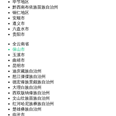
毕节地区
黔西南布依族苗族自治州
铜仁地区
安顺市
遵义市
六盘水市
贵阳市
全云南省
保山市
玉溪市
曲靖市
昆明市
迪庆藏族自治州
怒江傈僳族自治州
德宏傣族景颇族自治州
大理白族自治州
西双版纳傣族自治州
文山壮族苗族自治州
红河哈尼族彝族自治州
楚雄彝族自治州
临沧市