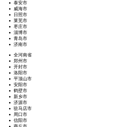
泰安市
威海市
日照市
莱芜市
枣庄市
淄博市
青岛市
济南市
全河南省
郑州市
开封市
洛阳市
平顶山市
安阳市
鹤壁市
新乡市
济源市
驻马店市
周口市
信阳市
商丘市