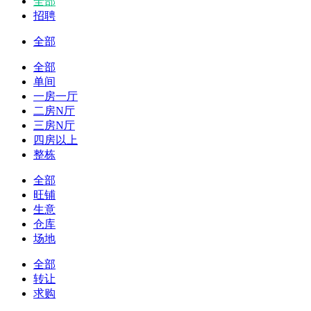
全部
招聘
全部
全部
单间
一房一厅
二房N厅
三房N厅
四房以上
整栋
全部
旺铺
生意
仓库
场地
全部
转让
求购