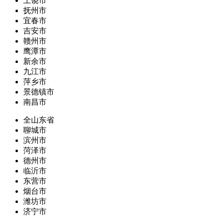
上饶市
抚州市
宜春市
吉安市
赣州市
鹰潭市
新余市
九江市
萍乡市
景德镇市
南昌市
全山东省
聊城市
滨州市
菏泽市
德州市
临沂市
东营市
烟台市
潍坊市
济宁市