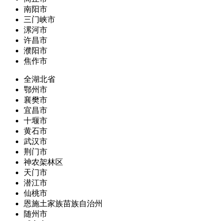
南阳市
三门峡市
漯河市
许昌市
濮阳市
焦作市
全湖北省
鄂州市
襄樊市
宜昌市
十堰市
黄石市
武汉市
荆门市
神农架林区
天门市
潜江市
仙桃市
恩施土家族苗族自治州
随州市