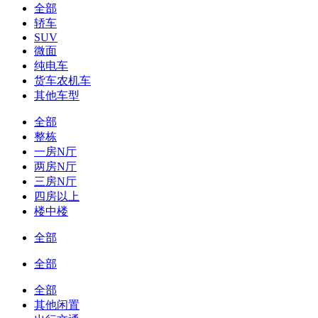
全部
轿车
SUV
微面
纯电车
货车农机车
其他车型
全部
整栋
一房N厅
两房N厅
三房N厅
四房以上
楼中楼
全部
全部
全部
其他闲置