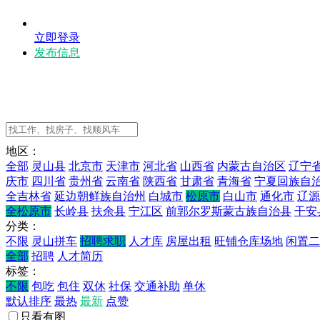
立即登录
发布信息
地区：
全部
灵山县
北京市
天津市
河北省
山西省
内蒙古自治区
辽宁
庆市
四川省
贵州省
云南省
陕西省
甘肃省
青海省
宁夏回族自
全吉林省
延边朝鲜族自治州
白城市
松原市
白山市
通化市
辽源
全松原市
长岭县
扶余县
宁江区
前郭尔罗斯蒙古族自治县
干安
分类：
不限
灵山拼车
招聘求职
人才库
房屋出租
旺铺仓库场地
闲置二
全部
招聘
人才简历
标签：
不限
包吃
包住
双休
社保
交通补助
单休
默认排序
最热
最新
点赞
只看有图