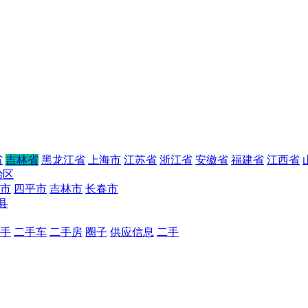
省
吉林省
黑龙江省
上海市
江苏省
浙江省
安徽省
福建省
江西省
治区
市
四平市
吉林市
长春市
县
手
二手车
二手房
圈子
供应信息
二手