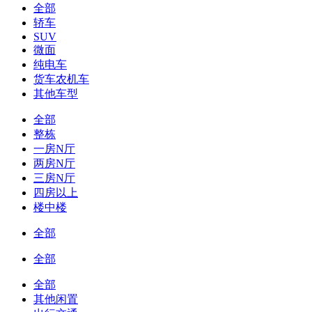
全部
轿车
SUV
微面
纯电车
货车农机车
其他车型
全部
整栋
一房N厅
两房N厅
三房N厅
四房以上
楼中楼
全部
全部
全部
其他闲置