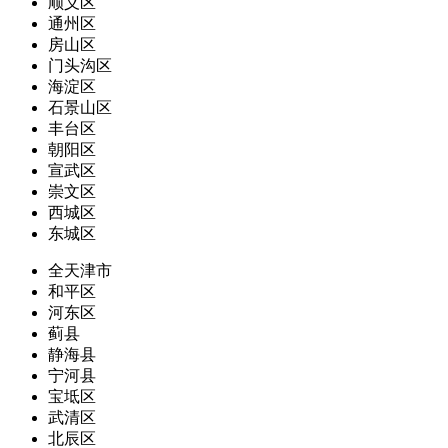
顺义区
通州区
房山区
门头沟区
海淀区
石景山区
丰台区
朝阳区
宣武区
崇文区
西城区
东城区
全天津市
和平区
河东区
蓟县
静海县
宁河县
宝坻区
武清区
北辰区