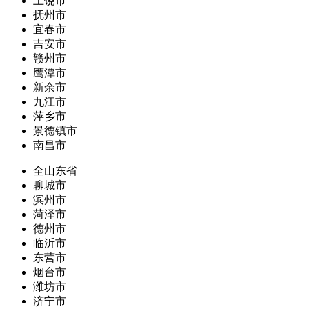
上饶市
抚州市
宜春市
吉安市
赣州市
鹰潭市
新余市
九江市
萍乡市
景德镇市
南昌市
全山东省
聊城市
滨州市
菏泽市
德州市
临沂市
东营市
烟台市
潍坊市
济宁市