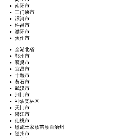
南阳市
三门峡市
漯河市
许昌市
濮阳市
焦作市
全湖北省
鄂州市
襄樊市
宜昌市
十堰市
黄石市
武汉市
荆门市
神农架林区
天门市
潜江市
仙桃市
恩施土家族苗族自治州
随州市