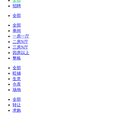
全部
招聘
全部
全部
单间
一房一厅
二房N厅
三房N厅
四房以上
整栋
全部
旺铺
生意
仓库
场地
全部
转让
求购