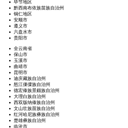
毕节地区
黔西南布依族苗族自治州
铜仁地区
安顺市
遵义市
六盘水市
贵阳市
全云南省
保山市
玉溪市
曲靖市
昆明市
迪庆藏族自治州
怒江傈僳族自治州
德宏傣族景颇族自治州
大理白族自治州
西双版纳傣族自治州
文山壮族苗族自治州
红河哈尼族彝族自治州
楚雄彝族自治州
临沧市