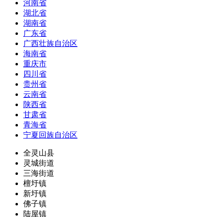
河南省
湖北省
湖南省
广东省
广西壮族自治区
海南省
重庆市
四川省
贵州省
云南省
陕西省
甘肃省
青海省
宁夏回族自治区
全灵山县
灵城街道
三海街道
檀圩镇
新圩镇
佛子镇
陆屋镇