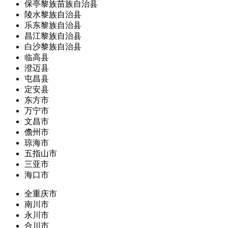
保亭黎族苗族自治县
陵水黎族自治县
乐东黎族自治县
昌江黎族自治县
白沙黎族自治县
临高县
澄迈县
屯昌县
定安县
东方市
万宁市
文昌市
儋州市
琼海市
五指山市
三亚市
海口市
全重庆市
南川市
永川市
合川市