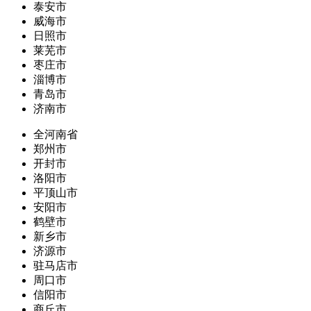
泰安市
威海市
日照市
莱芜市
枣庄市
淄博市
青岛市
济南市
全河南省
郑州市
开封市
洛阳市
平顶山市
安阳市
鹤壁市
新乡市
济源市
驻马店市
周口市
信阳市
商丘市