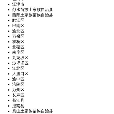
江津市
彭水苗族土家族自治县
酉阳土家族苗族自治县
黔江区
巴南区
渝北区
万盛区
双桥区
北碚区
南岸区
九龙坡区
沙坪坝区
江北区
大渡口区
渝中区
涪陵区
万州区
长寿区
綦江县
潼南县
秀山土家族苗族自治县