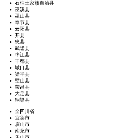
石柱土家族自治县
巫溪县
巫山县
奉节县
云阳县
开县
忠县
武隆县
垫江县
丰都县
城口县
梁平县
璧山县
荣昌县
大足县
铜梁县
全四川省
宜宾市
眉山市
南充市
乐山市