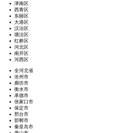
津南区
西青区
东丽区
大港区
汉沽区
塘沽区
红桥区
河北区
南开区
河西区
全河北省
沧州市
廊坊市
衡水市
承德市
张家口市
保定市
邢台市
邯郸市
秦皇岛市
唐山市