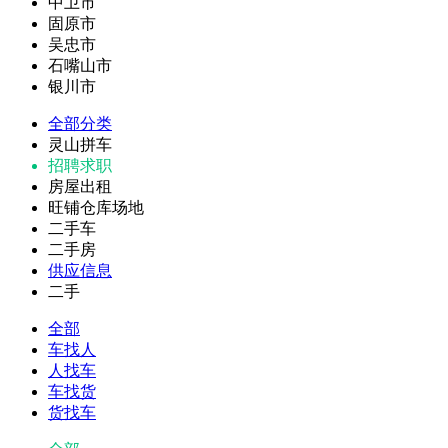
中卫市
固原市
吴忠市
石嘴山市
银川市
全部分类
灵山拼车
招聘求职
房屋出租
旺铺仓库场地
二手车
二手房
供应信息
二手
全部
车找人
人找车
车找货
货找车