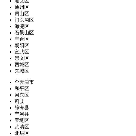
顺义区
通州区
房山区
门头沟区
海淀区
石景山区
丰台区
朝阳区
宣武区
崇文区
西城区
东城区
全天津市
和平区
河东区
蓟县
静海县
宁河县
宝坻区
武清区
北辰区