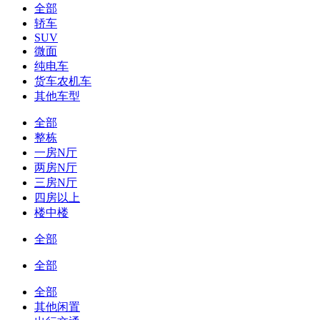
全部
轿车
SUV
微面
纯电车
货车农机车
其他车型
全部
整栋
一房N厅
两房N厅
三房N厅
四房以上
楼中楼
全部
全部
全部
其他闲置