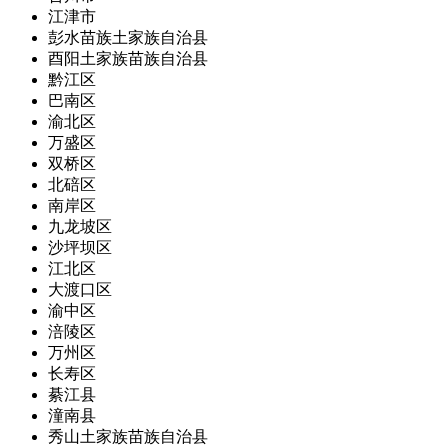
江津市
彭水苗族土家族自治县
酉阳土家族苗族自治县
黔江区
巴南区
渝北区
万盛区
双桥区
北碚区
南岸区
九龙坡区
沙坪坝区
江北区
大渡口区
渝中区
涪陵区
万州区
长寿区
綦江县
潼南县
秀山土家族苗族自治县