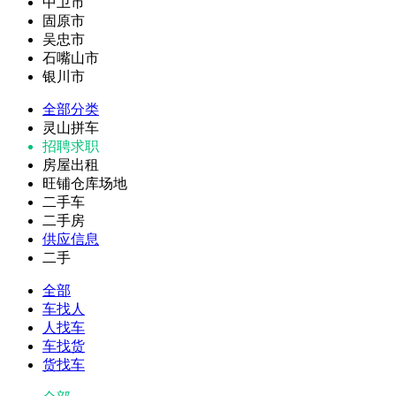
中卫市
固原市
吴忠市
石嘴山市
银川市
全部分类
灵山拼车
招聘求职
房屋出租
旺铺仓库场地
二手车
二手房
供应信息
二手
全部
车找人
人找车
车找货
货找车