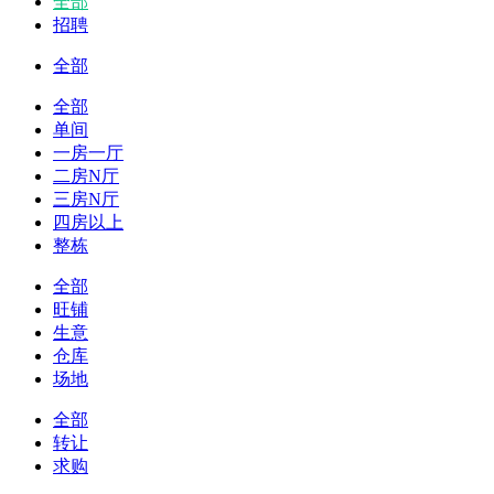
全部
招聘
全部
全部
单间
一房一厅
二房N厅
三房N厅
四房以上
整栋
全部
旺铺
生意
仓库
场地
全部
转让
求购