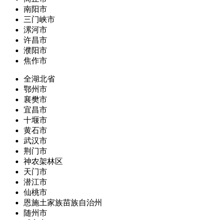
南阳市
三门峡市
漯河市
许昌市
濮阳市
焦作市
全湖北省
鄂州市
襄樊市
宜昌市
十堰市
黄石市
武汉市
荆门市
神农架林区
天门市
潜江市
仙桃市
恩施土家族苗族自治州
随州市