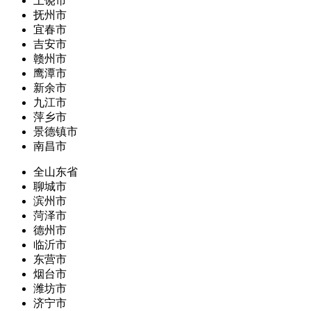
上饶市
抚州市
宜春市
吉安市
赣州市
鹰潭市
新余市
九江市
萍乡市
景德镇市
南昌市
全山东省
聊城市
滨州市
菏泽市
德州市
临沂市
东营市
烟台市
潍坊市
济宁市