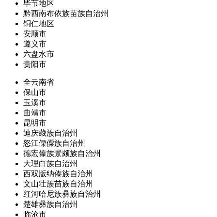
毕节地区
黔西南布依族苗族自治州
铜仁地区
安顺市
遵义市
六盘水市
贵阳市
全云南省
保山市
玉溪市
曲靖市
昆明市
迪庆藏族自治州
怒江傈僳族自治州
德宏傣族景颇族自治州
大理白族自治州
西双版纳傣族自治州
文山壮族苗族自治州
红河哈尼族彝族自治州
楚雄彝族自治州
临沧市