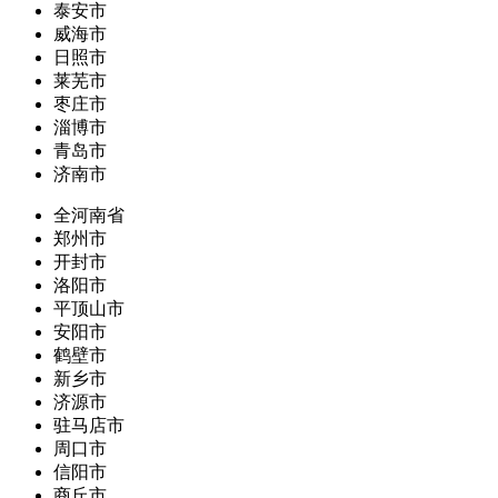
泰安市
威海市
日照市
莱芜市
枣庄市
淄博市
青岛市
济南市
全河南省
郑州市
开封市
洛阳市
平顶山市
安阳市
鹤壁市
新乡市
济源市
驻马店市
周口市
信阳市
商丘市