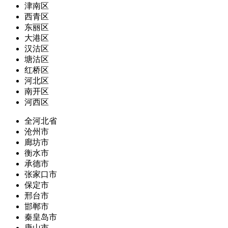
津南区
西青区
东丽区
大港区
汉沽区
塘沽区
红桥区
河北区
南开区
河西区
全河北省
沧州市
廊坊市
衡水市
承德市
张家口市
保定市
邢台市
邯郸市
秦皇岛市
唐山市