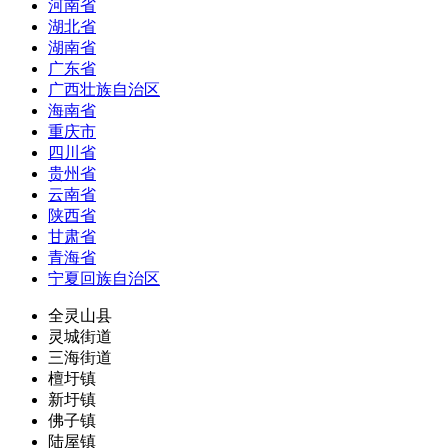
河南省
湖北省
湖南省
广东省
广西壮族自治区
海南省
重庆市
四川省
贵州省
云南省
陕西省
甘肃省
青海省
宁夏回族自治区
全灵山县
灵城街道
三海街道
檀圩镇
新圩镇
佛子镇
陆屋镇