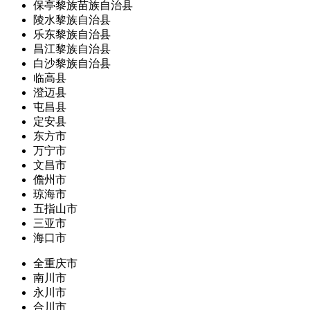
保亭黎族苗族自治县
陵水黎族自治县
乐东黎族自治县
昌江黎族自治县
白沙黎族自治县
临高县
澄迈县
屯昌县
定安县
东方市
万宁市
文昌市
儋州市
琼海市
五指山市
三亚市
海口市
全重庆市
南川市
永川市
合川市