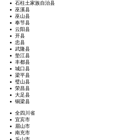
石柱土家族自治县
巫溪县
巫山县
奉节县
云阳县
开县
忠县
武隆县
垫江县
丰都县
城口县
梁平县
璧山县
荣昌县
大足县
铜梁县
全四川省
宜宾市
眉山市
南充市
乐山市