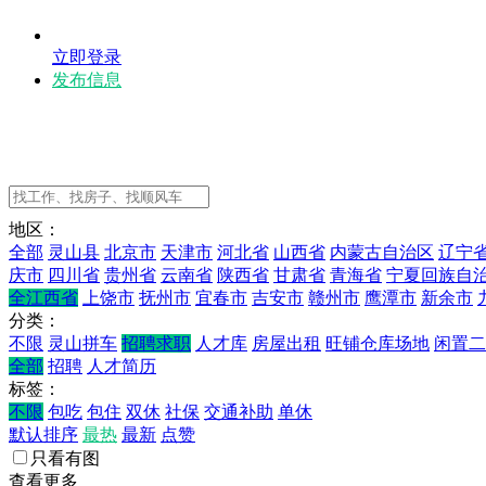
立即登录
发布信息
地区：
全部
灵山县
北京市
天津市
河北省
山西省
内蒙古自治区
辽宁
庆市
四川省
贵州省
云南省
陕西省
甘肃省
青海省
宁夏回族自
全江西省
上饶市
抚州市
宜春市
吉安市
赣州市
鹰潭市
新余市
分类：
不限
灵山拼车
招聘求职
人才库
房屋出租
旺铺仓库场地
闲置二
全部
招聘
人才简历
标签：
不限
包吃
包住
双休
社保
交通补助
单休
默认排序
最热
最新
点赞
只看有图
查看更多