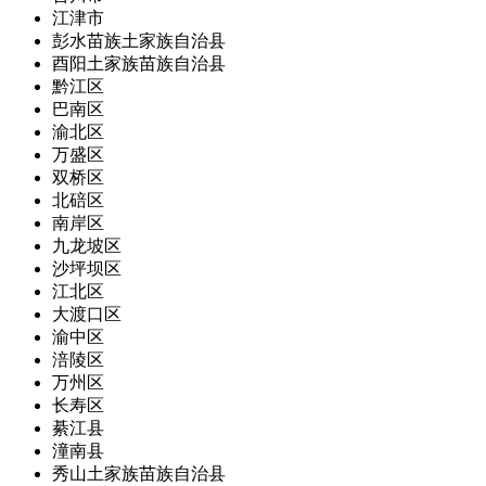
江津市
彭水苗族土家族自治县
酉阳土家族苗族自治县
黔江区
巴南区
渝北区
万盛区
双桥区
北碚区
南岸区
九龙坡区
沙坪坝区
江北区
大渡口区
渝中区
涪陵区
万州区
长寿区
綦江县
潼南县
秀山土家族苗族自治县