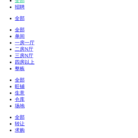
全部
招聘
全部
全部
单间
一房一厅
二房N厅
三房N厅
四房以上
整栋
全部
旺铺
生意
仓库
场地
全部
转让
求购