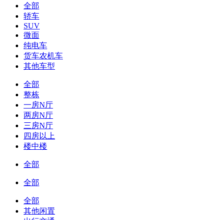
全部
轿车
SUV
微面
纯电车
货车农机车
其他车型
全部
整栋
一房N厅
两房N厅
三房N厅
四房以上
楼中楼
全部
全部
全部
其他闲置