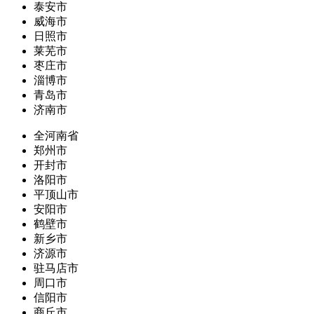
泰安市
威海市
日照市
莱芜市
枣庄市
淄博市
青岛市
济南市
全河南省
郑州市
开封市
洛阳市
平顶山市
安阳市
鹤壁市
新乡市
济源市
驻马店市
周口市
信阳市
商丘市