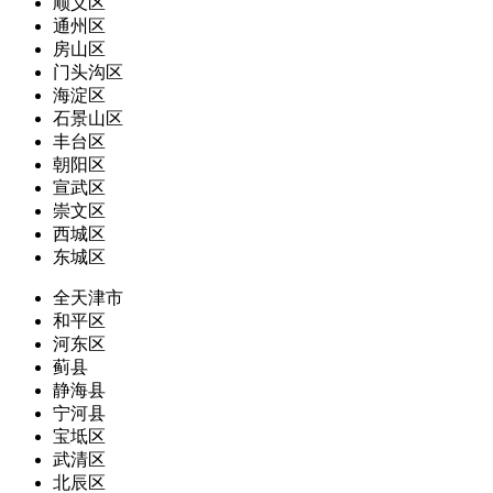
顺义区
通州区
房山区
门头沟区
海淀区
石景山区
丰台区
朝阳区
宣武区
崇文区
西城区
东城区
全天津市
和平区
河东区
蓟县
静海县
宁河县
宝坻区
武清区
北辰区