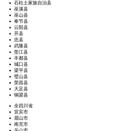
石柱土家族自治县
巫溪县
巫山县
奉节县
云阳县
开县
忠县
武隆县
垫江县
丰都县
城口县
梁平县
璧山县
荣昌县
大足县
铜梁县
全四川省
宜宾市
眉山市
南充市
乐山市