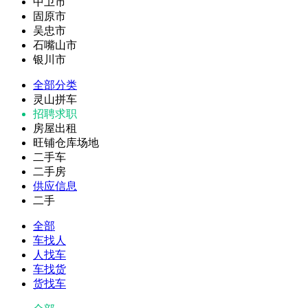
中卫市
固原市
吴忠市
石嘴山市
银川市
全部分类
灵山拼车
招聘求职
房屋出租
旺铺仓库场地
二手车
二手房
供应信息
二手
全部
车找人
人找车
车找货
货找车