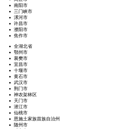
南阳市
三门峡市
漯河市
许昌市
濮阳市
焦作市
全湖北省
鄂州市
襄樊市
宜昌市
十堰市
黄石市
武汉市
荆门市
神农架林区
天门市
潜江市
仙桃市
恩施土家族苗族自治州
随州市