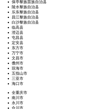
保亭黎族苗族自治县
陵水黎族自治县
乐东黎族自治县
昌江黎族自治县
白沙黎族自治县
临高县
澄迈县
屯昌县
定安县
东方市
万宁市
文昌市
儋州市
琼海市
五指山市
三亚市
海口市
全重庆市
南川市
永川市
合川市