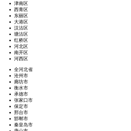
津南区
西青区
东丽区
大港区
汉沽区
塘沽区
红桥区
河北区
南开区
河西区
全河北省
沧州市
廊坊市
衡水市
承德市
张家口市
保定市
邢台市
邯郸市
秦皇岛市
唐山市