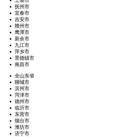
上饶市
抚州市
宜春市
吉安市
赣州市
鹰潭市
新余市
九江市
萍乡市
景德镇市
南昌市
全山东省
聊城市
滨州市
菏泽市
德州市
临沂市
东营市
烟台市
潍坊市
济宁市