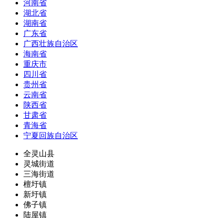
河南省
湖北省
湖南省
广东省
广西壮族自治区
海南省
重庆市
四川省
贵州省
云南省
陕西省
甘肃省
青海省
宁夏回族自治区
全灵山县
灵城街道
三海街道
檀圩镇
新圩镇
佛子镇
陆屋镇