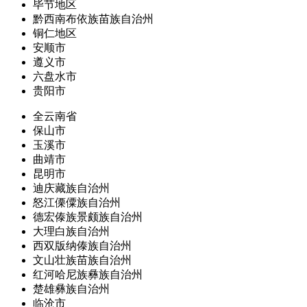
毕节地区
黔西南布依族苗族自治州
铜仁地区
安顺市
遵义市
六盘水市
贵阳市
全云南省
保山市
玉溪市
曲靖市
昆明市
迪庆藏族自治州
怒江傈僳族自治州
德宏傣族景颇族自治州
大理白族自治州
西双版纳傣族自治州
文山壮族苗族自治州
红河哈尼族彝族自治州
楚雄彝族自治州
临沧市