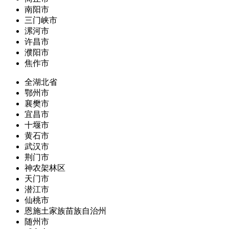
南阳市
三门峡市
漯河市
许昌市
濮阳市
焦作市
全湖北省
鄂州市
襄樊市
宜昌市
十堰市
黄石市
武汉市
荆门市
神农架林区
天门市
潜江市
仙桃市
恩施土家族苗族自治州
随州市