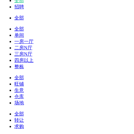
全部
招聘
全部
全部
单间
一房一厅
二房N厅
三房N厅
四房以上
整栋
全部
旺铺
生意
仓库
场地
全部
转让
求购