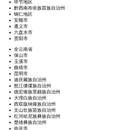
毕节地区
黔西南布依族苗族自治州
铜仁地区
安顺市
遵义市
六盘水市
贵阳市
全云南省
保山市
玉溪市
曲靖市
昆明市
迪庆藏族自治州
怒江傈僳族自治州
德宏傣族景颇族自治州
大理白族自治州
西双版纳傣族自治州
文山壮族苗族自治州
红河哈尼族彝族自治州
楚雄彝族自治州
临沧市