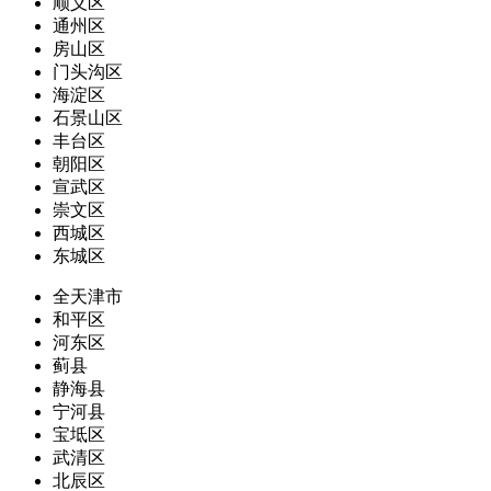
顺义区
通州区
房山区
门头沟区
海淀区
石景山区
丰台区
朝阳区
宣武区
崇文区
西城区
东城区
全天津市
和平区
河东区
蓟县
静海县
宁河县
宝坻区
武清区
北辰区