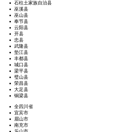
石柱土家族自治县
巫溪县
巫山县
奉节县
云阳县
开县
忠县
武隆县
垫江县
丰都县
城口县
梁平县
璧山县
荣昌县
大足县
铜梁县
全四川省
宜宾市
眉山市
南充市
乐山市