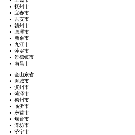
上饶市
抚州市
宜春市
吉安市
赣州市
鹰潭市
新余市
九江市
萍乡市
景德镇市
南昌市
全山东省
聊城市
滨州市
菏泽市
德州市
临沂市
东营市
烟台市
潍坊市
济宁市