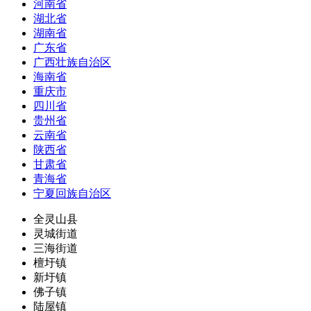
河南省
湖北省
湖南省
广东省
广西壮族自治区
海南省
重庆市
四川省
贵州省
云南省
陕西省
甘肃省
青海省
宁夏回族自治区
全灵山县
灵城街道
三海街道
檀圩镇
新圩镇
佛子镇
陆屋镇