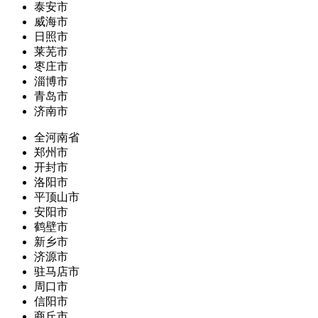
泰安市
威海市
日照市
莱芜市
枣庄市
淄博市
青岛市
济南市
全河南省
郑州市
开封市
洛阳市
平顶山市
安阳市
鹤壁市
新乡市
济源市
驻马店市
周口市
信阳市
商丘市