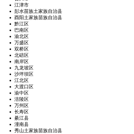
江津市
彭水苗族土家族自治县
酉阳土家族苗族自治县
黔江区
巴南区
渝北区
万盛区
双桥区
北碚区
南岸区
九龙坡区
沙坪坝区
江北区
大渡口区
渝中区
涪陵区
万州区
长寿区
綦江县
潼南县
秀山土家族苗族自治县