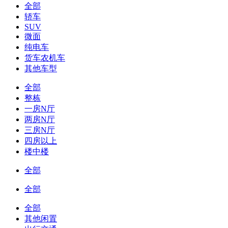
全部
轿车
SUV
微面
纯电车
货车农机车
其他车型
全部
整栋
一房N厅
两房N厅
三房N厅
四房以上
楼中楼
全部
全部
全部
其他闲置