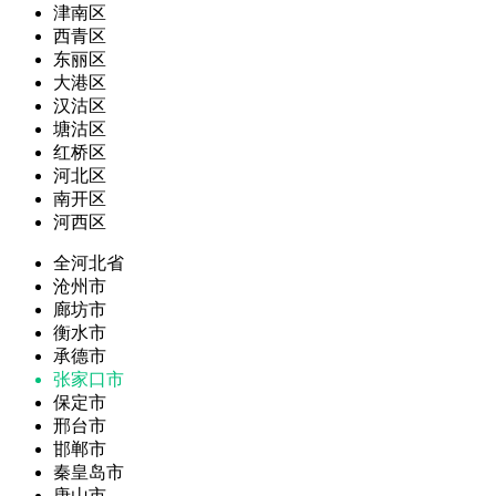
津南区
西青区
东丽区
大港区
汉沽区
塘沽区
红桥区
河北区
南开区
河西区
全河北省
沧州市
廊坊市
衡水市
承德市
张家口市
保定市
邢台市
邯郸市
秦皇岛市
唐山市