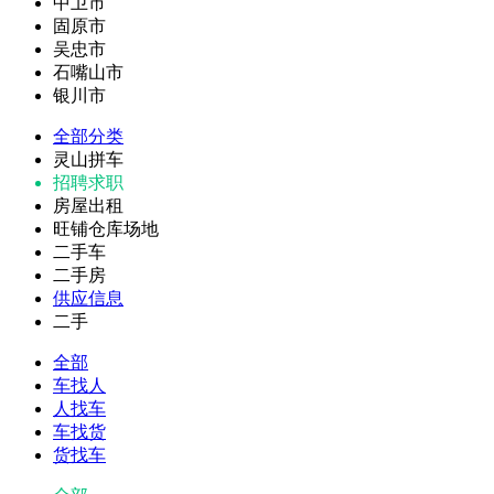
中卫市
固原市
吴忠市
石嘴山市
银川市
全部分类
灵山拼车
招聘求职
房屋出租
旺铺仓库场地
二手车
二手房
供应信息
二手
全部
车找人
人找车
车找货
货找车