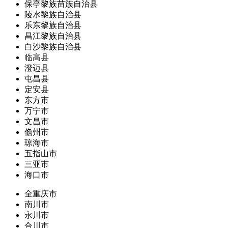
保亭黎族苗族自治县
陵水黎族自治县
乐东黎族自治县
昌江黎族自治县
白沙黎族自治县
临高县
澄迈县
屯昌县
定安县
东方市
万宁市
文昌市
儋州市
琼海市
五指山市
三亚市
海口市
全重庆市
南川市
永川市
合川市