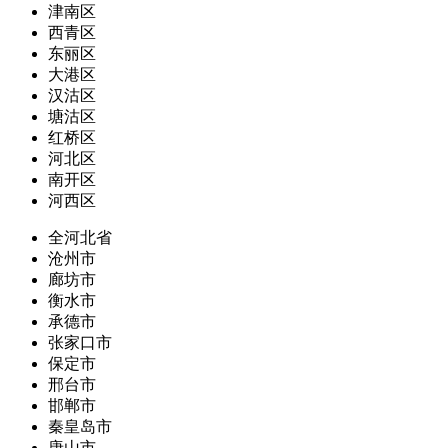
津南区
西青区
东丽区
大港区
汉沽区
塘沽区
红桥区
河北区
南开区
河西区
全河北省
沧州市
廊坊市
衡水市
承德市
张家口市
保定市
邢台市
邯郸市
秦皇岛市
唐山市