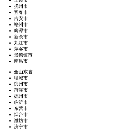
上饶市
抚州市
宜春市
吉安市
赣州市
鹰潭市
新余市
九江市
萍乡市
景德镇市
南昌市
全山东省
聊城市
滨州市
菏泽市
德州市
临沂市
东营市
烟台市
潍坊市
济宁市