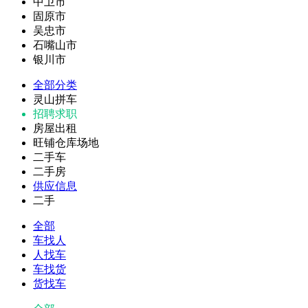
中卫市
固原市
吴忠市
石嘴山市
银川市
全部分类
灵山拼车
招聘求职
房屋出租
旺铺仓库场地
二手车
二手房
供应信息
二手
全部
车找人
人找车
车找货
货找车