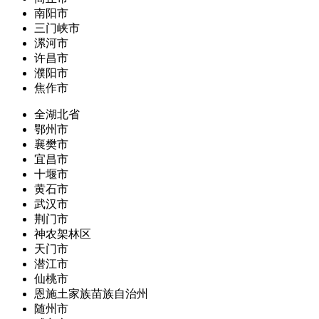
南阳市
三门峡市
漯河市
许昌市
濮阳市
焦作市
全湖北省
鄂州市
襄樊市
宜昌市
十堰市
黄石市
武汉市
荆门市
神农架林区
天门市
潜江市
仙桃市
恩施土家族苗族自治州
随州市