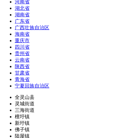
河南省
湖北省
湖南省
广东省
广西壮族自治区
海南省
重庆市
四川省
贵州省
云南省
陕西省
甘肃省
青海省
宁夏回族自治区
全灵山县
灵城街道
三海街道
檀圩镇
新圩镇
佛子镇
陆屋镇