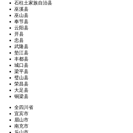
石柱土家族自治县
巫溪县
巫山县
奉节县
云阳县
开县
忠县
武隆县
垫江县
丰都县
城口县
梁平县
璧山县
荣昌县
大足县
铜梁县
全四川省
宜宾市
眉山市
南充市
乐山市