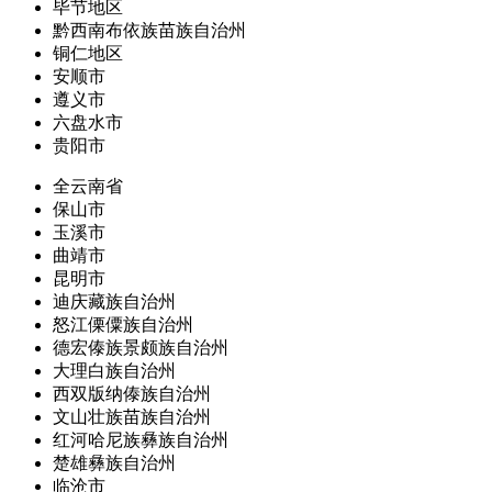
毕节地区
黔西南布依族苗族自治州
铜仁地区
安顺市
遵义市
六盘水市
贵阳市
全云南省
保山市
玉溪市
曲靖市
昆明市
迪庆藏族自治州
怒江傈僳族自治州
德宏傣族景颇族自治州
大理白族自治州
西双版纳傣族自治州
文山壮族苗族自治州
红河哈尼族彝族自治州
楚雄彝族自治州
临沧市