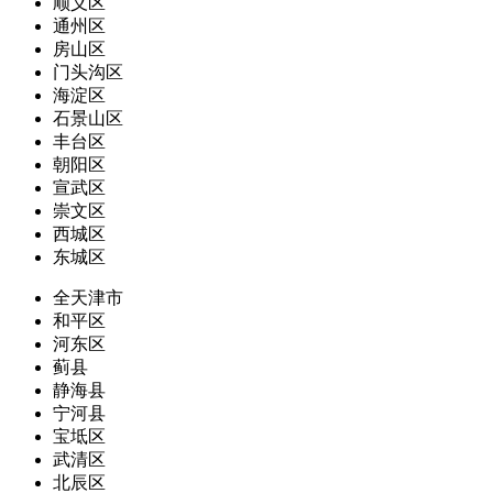
顺义区
通州区
房山区
门头沟区
海淀区
石景山区
丰台区
朝阳区
宣武区
崇文区
西城区
东城区
全天津市
和平区
河东区
蓟县
静海县
宁河县
宝坻区
武清区
北辰区