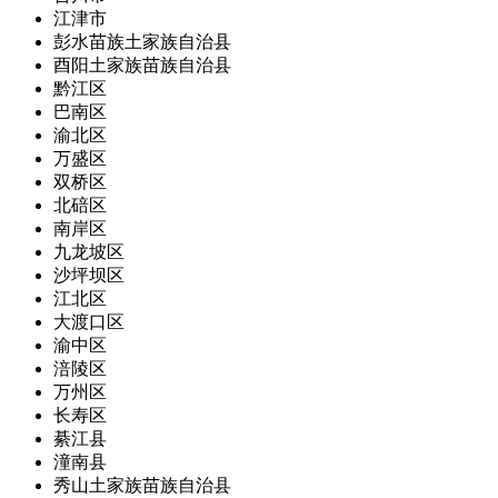
江津市
彭水苗族土家族自治县
酉阳土家族苗族自治县
黔江区
巴南区
渝北区
万盛区
双桥区
北碚区
南岸区
九龙坡区
沙坪坝区
江北区
大渡口区
渝中区
涪陵区
万州区
长寿区
綦江县
潼南县
秀山土家族苗族自治县