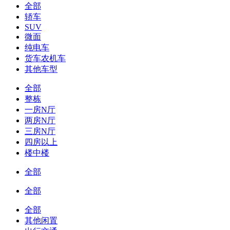
全部
轿车
SUV
微面
纯电车
货车农机车
其他车型
全部
整栋
一房N厅
两房N厅
三房N厅
四房以上
楼中楼
全部
全部
全部
其他闲置