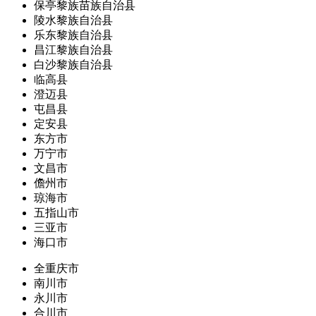
保亭黎族苗族自治县
陵水黎族自治县
乐东黎族自治县
昌江黎族自治县
白沙黎族自治县
临高县
澄迈县
屯昌县
定安县
东方市
万宁市
文昌市
儋州市
琼海市
五指山市
三亚市
海口市
全重庆市
南川市
永川市
合川市