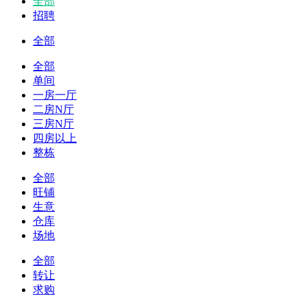
全部
招聘
全部
全部
单间
一房一厅
二房N厅
三房N厅
四房以上
整栋
全部
旺铺
生意
仓库
场地
全部
转让
求购