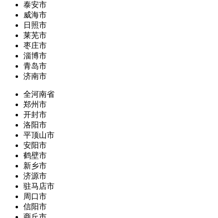
泰安市
威海市
日照市
莱芜市
枣庄市
淄博市
青岛市
济南市
全河南省
郑州市
开封市
洛阳市
平顶山市
安阳市
鹤壁市
新乡市
济源市
驻马店市
周口市
信阳市
商丘市