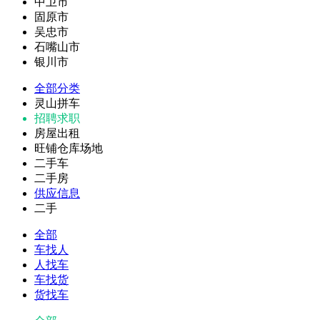
中卫市
固原市
吴忠市
石嘴山市
银川市
全部分类
灵山拼车
招聘求职
房屋出租
旺铺仓库场地
二手车
二手房
供应信息
二手
全部
车找人
人找车
车找货
货找车