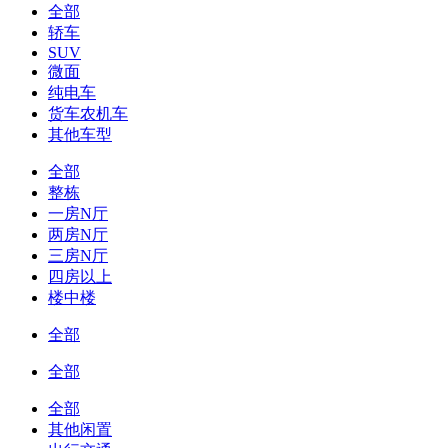
全部
轿车
SUV
微面
纯电车
货车农机车
其他车型
全部
整栋
一房N厅
两房N厅
三房N厅
四房以上
楼中楼
全部
全部
全部
其他闲置