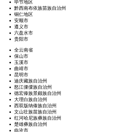
毕节地区
黔西南布依族苗族自治州
铜仁地区
安顺市
遵义市
六盘水市
贵阳市
全云南省
保山市
玉溪市
曲靖市
昆明市
迪庆藏族自治州
怒江傈僳族自治州
德宏傣族景颇族自治州
大理白族自治州
西双版纳傣族自治州
文山壮族苗族自治州
红河哈尼族彝族自治州
楚雄彝族自治州
临沧市