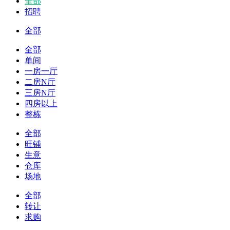
全部
招聘
全部
全部
单间
一房一厅
二房N厅
三房N厅
四房以上
整栋
全部
旺铺
生意
仓库
场地
全部
转让
求购