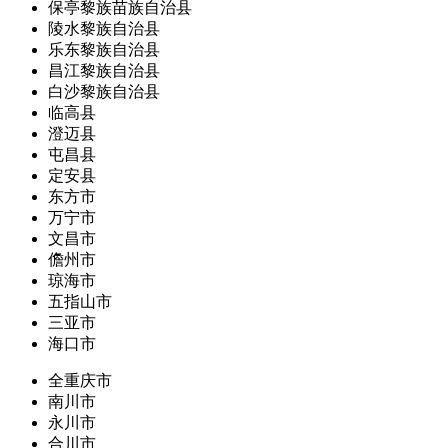
保亭黎族苗族自治县
陵水黎族自治县
乐东黎族自治县
昌江黎族自治县
白沙黎族自治县
临高县
澄迈县
屯昌县
定安县
东方市
万宁市
文昌市
儋州市
琼海市
五指山市
三亚市
海口市
全重庆市
南川市
永川市
合川市