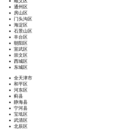
顺义区
通州区
房山区
门头沟区
海淀区
石景山区
丰台区
朝阳区
宣武区
崇文区
西城区
东城区
全天津市
和平区
河东区
蓟县
静海县
宁河县
宝坻区
武清区
北辰区