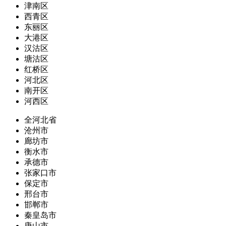
津南区
西青区
东丽区
大港区
汉沽区
塘沽区
红桥区
河北区
南开区
河西区
全河北省
沧州市
廊坊市
衡水市
承德市
张家口市
保定市
邢台市
邯郸市
秦皇岛市
唐山市