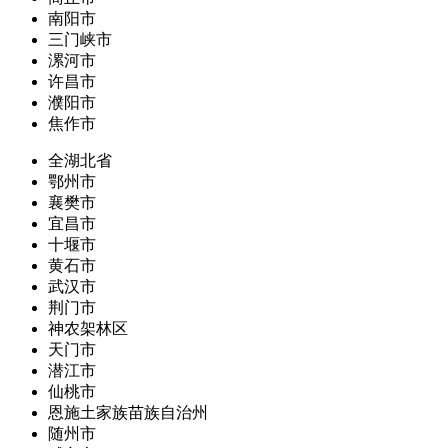
南阳市
三门峡市
漯河市
许昌市
濮阳市
焦作市
全湖北省
鄂州市
襄樊市
宜昌市
十堰市
黄石市
武汉市
荆门市
神农架林区
天门市
潜江市
仙桃市
恩施土家族苗族自治州
随州市