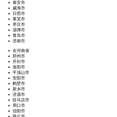
泰安市
威海市
日照市
莱芜市
枣庄市
淄博市
青岛市
济南市
全河南省
郑州市
开封市
洛阳市
平顶山市
安阳市
鹤壁市
新乡市
济源市
驻马店市
周口市
信阳市
商丘市