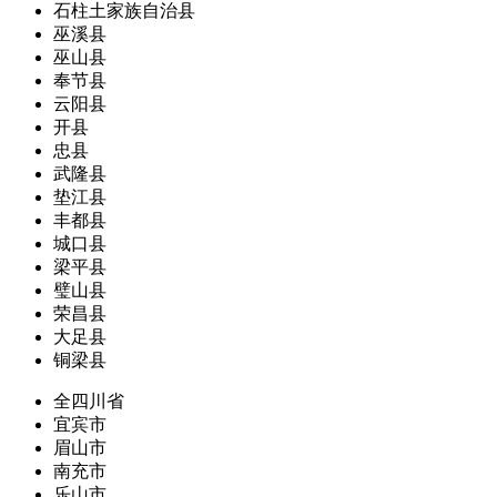
石柱土家族自治县
巫溪县
巫山县
奉节县
云阳县
开县
忠县
武隆县
垫江县
丰都县
城口县
梁平县
璧山县
荣昌县
大足县
铜梁县
全四川省
宜宾市
眉山市
南充市
乐山市