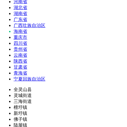
河南省
湖北省
湖南省
广东省
广西壮族自治区
海南省
重庆市
四川省
贵州省
云南省
陕西省
甘肃省
青海省
宁夏回族自治区
全灵山县
灵城街道
三海街道
檀圩镇
新圩镇
佛子镇
陆屋镇