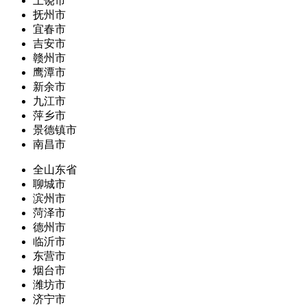
上饶市
抚州市
宜春市
吉安市
赣州市
鹰潭市
新余市
九江市
萍乡市
景德镇市
南昌市
全山东省
聊城市
滨州市
菏泽市
德州市
临沂市
东营市
烟台市
潍坊市
济宁市