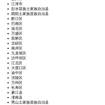
江津市
彭水苗族土家族自治县
酉阳土家族苗族自治县
黔江区
巴南区
渝北区
万盛区
双桥区
北碚区
南岸区
九龙坡区
沙坪坝区
江北区
大渡口区
渝中区
涪陵区
万州区
长寿区
綦江县
潼南县
秀山土家族苗族自治县