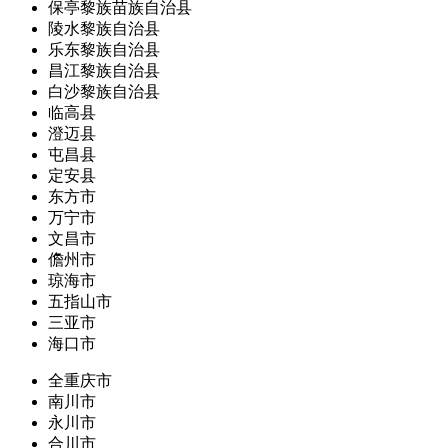
保亭黎族苗族自治县
陵水黎族自治县
乐东黎族自治县
昌江黎族自治县
白沙黎族自治县
临高县
澄迈县
屯昌县
定安县
东方市
万宁市
文昌市
儋州市
琼海市
五指山市
三亚市
海口市
全重庆市
南川市
永川市
合川市