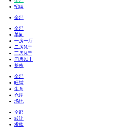
全部
招聘
全部
全部
单间
一房一厅
二房N厅
三房N厅
四房以上
整栋
全部
旺铺
生意
仓库
场地
全部
转让
求购