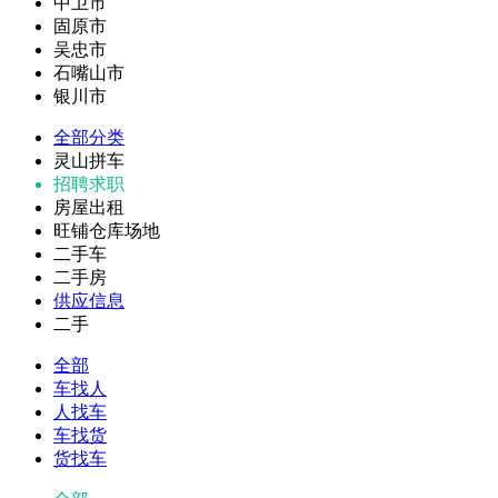
中卫市
固原市
吴忠市
石嘴山市
银川市
全部分类
灵山拼车
招聘求职
房屋出租
旺铺仓库场地
二手车
二手房
供应信息
二手
全部
车找人
人找车
车找货
货找车