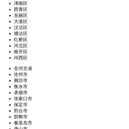
津南区
西青区
东丽区
大港区
汉沽区
塘沽区
红桥区
河北区
南开区
河西区
全河北省
沧州市
廊坊市
衡水市
承德市
张家口市
保定市
邢台市
邯郸市
秦皇岛市
唐山市