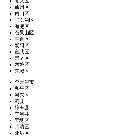
顺义区
通州区
房山区
门头沟区
海淀区
石景山区
丰台区
朝阳区
宣武区
崇文区
西城区
东城区
全天津市
和平区
河东区
蓟县
静海县
宁河县
宝坻区
武清区
北辰区