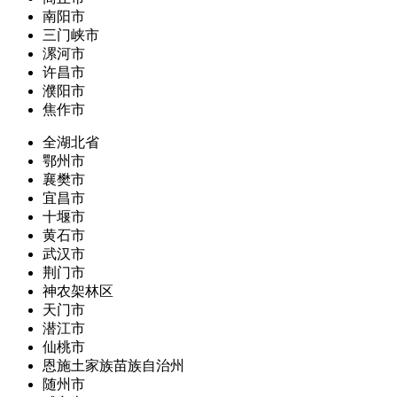
南阳市
三门峡市
漯河市
许昌市
濮阳市
焦作市
全湖北省
鄂州市
襄樊市
宜昌市
十堰市
黄石市
武汉市
荆门市
神农架林区
天门市
潜江市
仙桃市
恩施土家族苗族自治州
随州市