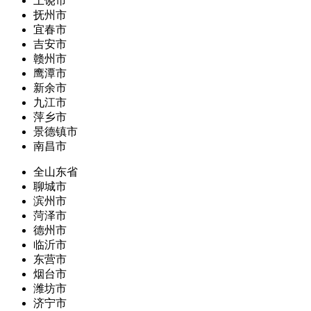
上饶市
抚州市
宜春市
吉安市
赣州市
鹰潭市
新余市
九江市
萍乡市
景德镇市
南昌市
全山东省
聊城市
滨州市
菏泽市
德州市
临沂市
东营市
烟台市
潍坊市
济宁市