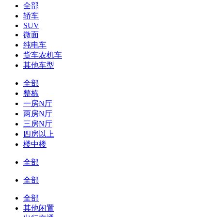
全部
轿车
SUV
微面
纯电车
货车农机车
其他车型
全部
整栋
一房N厅
两房N厅
三房N厅
四房以上
楼中楼
全部
全部
全部
其他闲置