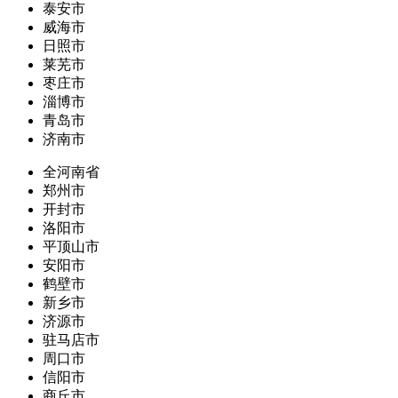
泰安市
威海市
日照市
莱芜市
枣庄市
淄博市
青岛市
济南市
全河南省
郑州市
开封市
洛阳市
平顶山市
安阳市
鹤壁市
新乡市
济源市
驻马店市
周口市
信阳市
商丘市