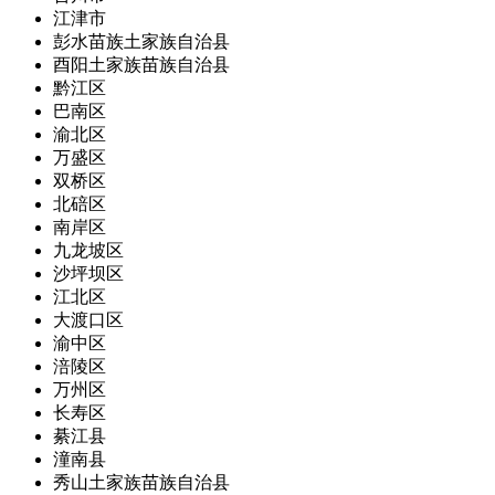
江津市
彭水苗族土家族自治县
酉阳土家族苗族自治县
黔江区
巴南区
渝北区
万盛区
双桥区
北碚区
南岸区
九龙坡区
沙坪坝区
江北区
大渡口区
渝中区
涪陵区
万州区
长寿区
綦江县
潼南县
秀山土家族苗族自治县