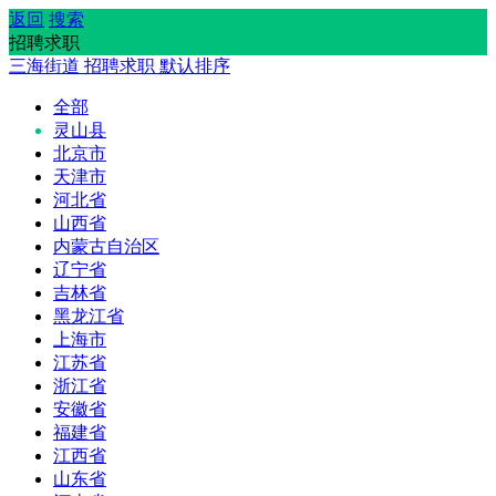
返回
搜索
招聘求职
三海街道
招聘求职
默认排序
全部
灵山县
北京市
天津市
河北省
山西省
内蒙古自治区
辽宁省
吉林省
黑龙江省
上海市
江苏省
浙江省
安徽省
福建省
江西省
山东省