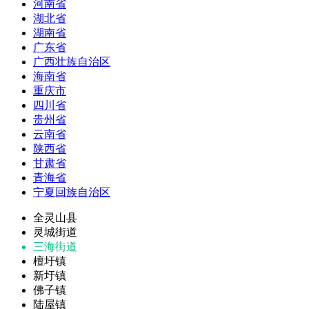
河南省
湖北省
湖南省
广东省
广西壮族自治区
海南省
重庆市
四川省
贵州省
云南省
陕西省
甘肃省
青海省
宁夏回族自治区
全灵山县
灵城街道
三海街道
檀圩镇
新圩镇
佛子镇
陆屋镇