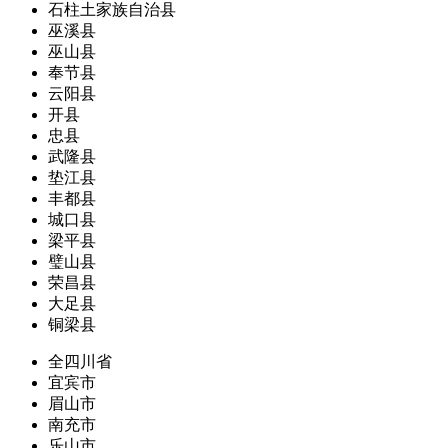
石柱土家族自治县
巫溪县
巫山县
奉节县
云阳县
开县
忠县
武隆县
垫江县
丰都县
城口县
梁平县
璧山县
荣昌县
大足县
铜梁县
全四川省
宜宾市
眉山市
南充市
乐山市