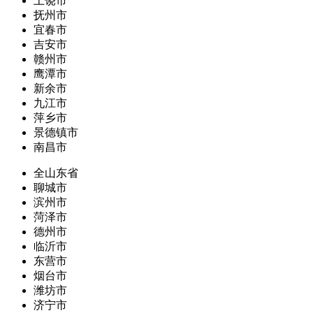
上饶市
抚州市
宜春市
吉安市
赣州市
鹰潭市
新余市
九江市
萍乡市
景德镇市
南昌市
全山东省
聊城市
滨州市
菏泽市
德州市
临沂市
东营市
烟台市
潍坊市
济宁市