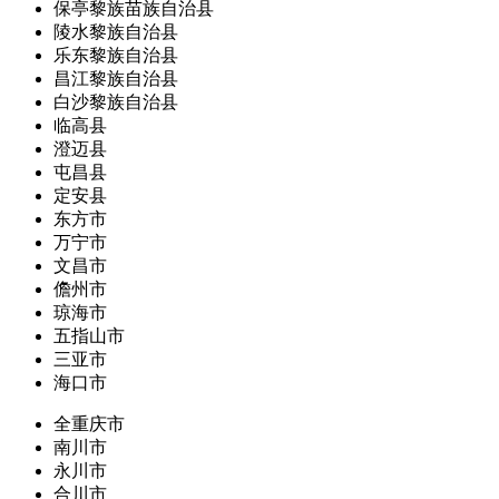
保亭黎族苗族自治县
陵水黎族自治县
乐东黎族自治县
昌江黎族自治县
白沙黎族自治县
临高县
澄迈县
屯昌县
定安县
东方市
万宁市
文昌市
儋州市
琼海市
五指山市
三亚市
海口市
全重庆市
南川市
永川市
合川市