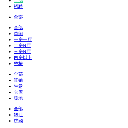
全部
招聘
全部
全部
单间
一房一厅
二房N厅
三房N厅
四房以上
整栋
全部
旺铺
生意
仓库
场地
全部
转让
求购