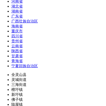
河南省
湖北省
湖南省
广东省
广西壮族自治区
海南省
重庆市
四川省
贵州省
云南省
陕西省
甘肃省
青海省
宁夏回族自治区
全灵山县
灵城街道
三海街道
檀圩镇
新圩镇
佛子镇
陆屋镇