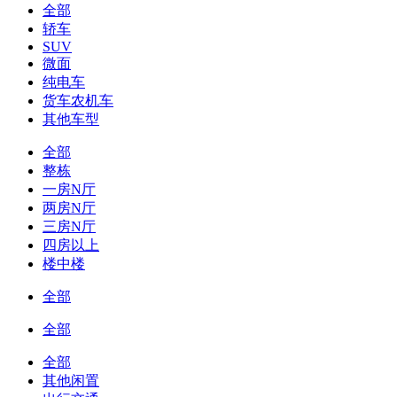
全部
轿车
SUV
微面
纯电车
货车农机车
其他车型
全部
整栋
一房N厅
两房N厅
三房N厅
四房以上
楼中楼
全部
全部
全部
其他闲置