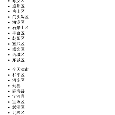
顺义区
通州区
房山区
门头沟区
海淀区
石景山区
丰台区
朝阳区
宣武区
崇文区
西城区
东城区
全天津市
和平区
河东区
蓟县
静海县
宁河县
宝坻区
武清区
北辰区