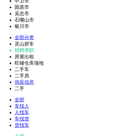
中卫市
固原市
吴忠市
石嘴山市
银川市
全部分类
灵山拼车
招聘求职
房屋出租
旺铺仓库场地
二手车
二手房
供应信息
二手
全部
车找人
人找车
车找货
货找车