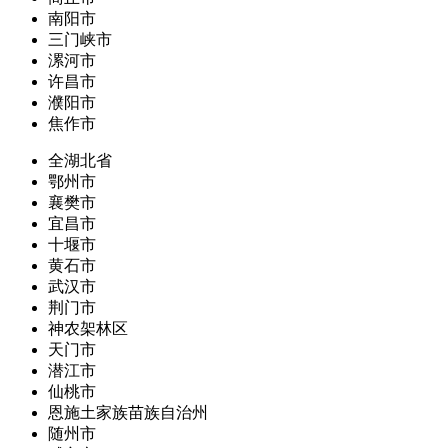
南阳市
三门峡市
漯河市
许昌市
濮阳市
焦作市
全湖北省
鄂州市
襄樊市
宜昌市
十堰市
黄石市
武汉市
荆门市
神农架林区
天门市
潜江市
仙桃市
恩施土家族苗族自治州
随州市