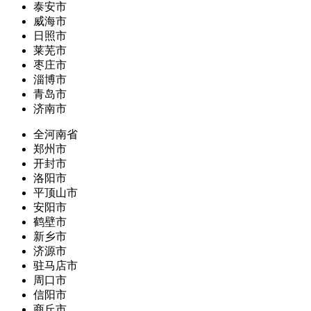
泰安市
威海市
日照市
莱芜市
枣庄市
淄博市
青岛市
济南市
全河南省
郑州市
开封市
洛阳市
平顶山市
安阳市
鹤壁市
新乡市
济源市
驻马店市
周口市
信阳市
商丘市