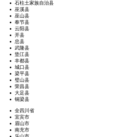
石柱土家族自治县
巫溪县
巫山县
奉节县
云阳县
开县
忠县
武隆县
垫江县
丰都县
城口县
梁平县
璧山县
荣昌县
大足县
铜梁县
全四川省
宜宾市
眉山市
南充市
乐山市