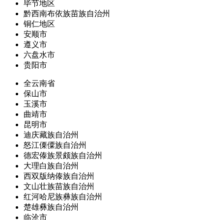
毕节地区
黔西南布依族苗族自治州
铜仁地区
安顺市
遵义市
六盘水市
贵阳市
全云南省
保山市
玉溪市
曲靖市
昆明市
迪庆藏族自治州
怒江傈僳族自治州
德宏傣族景颇族自治州
大理白族自治州
西双版纳傣族自治州
文山壮族苗族自治州
红河哈尼族彝族自治州
楚雄彝族自治州
临沧市