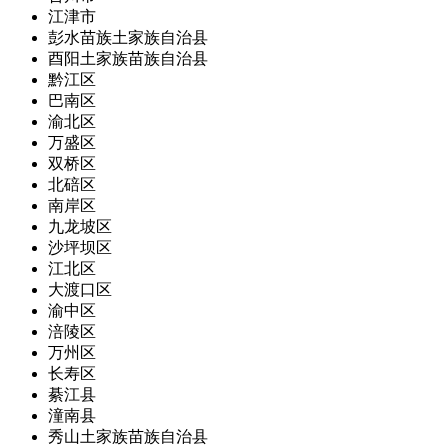
江津市
彭水苗族土家族自治县
酉阳土家族苗族自治县
黔江区
巴南区
渝北区
万盛区
双桥区
北碚区
南岸区
九龙坡区
沙坪坝区
江北区
大渡口区
渝中区
涪陵区
万州区
长寿区
綦江县
潼南县
秀山土家族苗族自治县