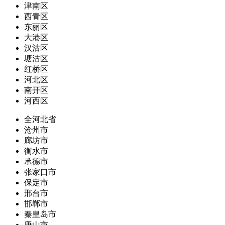
津南区
西青区
东丽区
大港区
汉沽区
塘沽区
红桥区
河北区
南开区
河西区
全河北省
沧州市
廊坊市
衡水市
承德市
张家口市
保定市
邢台市
邯郸市
秦皇岛市
唐山市