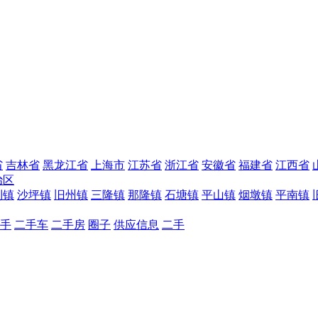
省
吉林省
黑龙江省
上海市
江苏省
浙江省
安徽省
福建省
江西省
治区
利镇
沙坪镇
旧州镇
三隆镇
那隆镇
石塘镇
平山镇
烟墩镇
平南镇
手
二手车
二手房
圈子
供应信息
二手