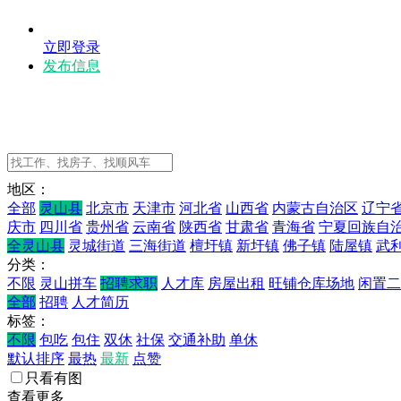
立即登录
发布信息
地区：
全部
灵山县
北京市
天津市
河北省
山西省
内蒙古自治区
辽宁
庆市
四川省
贵州省
云南省
陕西省
甘肃省
青海省
宁夏回族自
全灵山县
灵城街道
三海街道
檀圩镇
新圩镇
佛子镇
陆屋镇
武
分类：
不限
灵山拼车
招聘求职
人才库
房屋出租
旺铺仓库场地
闲置二
全部
招聘
人才简历
标签：
不限
包吃
包住
双休
社保
交通补助
单休
默认排序
最热
最新
点赞
只看有图
查看更多