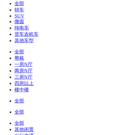
全部
轿车
SUV
微面
纯电车
货车农机车
其他车型
全部
整栋
一房N厅
两房N厅
三房N厅
四房以上
楼中楼
全部
全部
全部
其他闲置