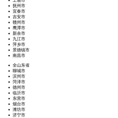
上饶市
抚州市
宜春市
吉安市
赣州市
鹰潭市
新余市
九江市
萍乡市
景德镇市
南昌市
全山东省
聊城市
滨州市
菏泽市
德州市
临沂市
东营市
烟台市
潍坊市
济宁市