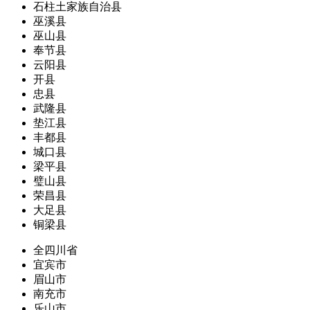
石柱土家族自治县
巫溪县
巫山县
奉节县
云阳县
开县
忠县
武隆县
垫江县
丰都县
城口县
梁平县
璧山县
荣昌县
大足县
铜梁县
全四川省
宜宾市
眉山市
南充市
乐山市