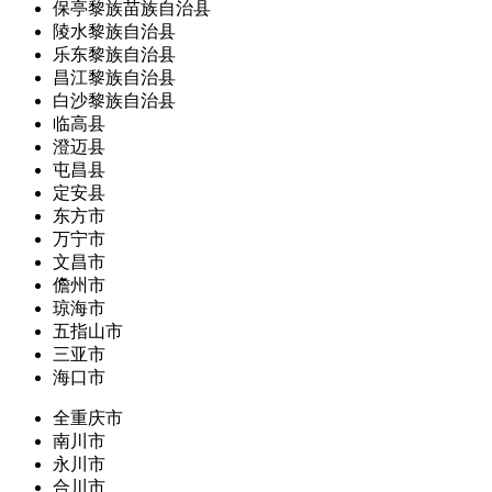
保亭黎族苗族自治县
陵水黎族自治县
乐东黎族自治县
昌江黎族自治县
白沙黎族自治县
临高县
澄迈县
屯昌县
定安县
东方市
万宁市
文昌市
儋州市
琼海市
五指山市
三亚市
海口市
全重庆市
南川市
永川市
合川市