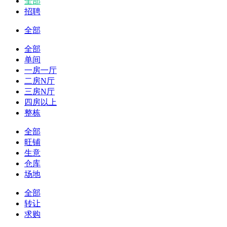
全部
招聘
全部
全部
单间
一房一厅
二房N厅
三房N厅
四房以上
整栋
全部
旺铺
生意
仓库
场地
全部
转让
求购