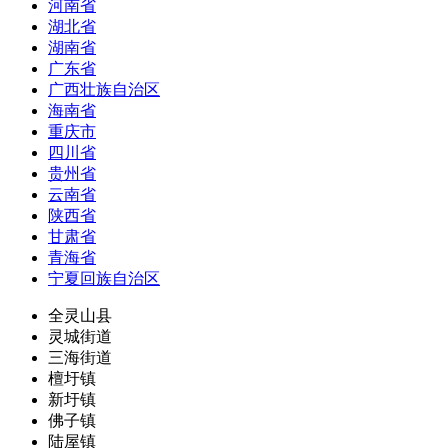
河南省
湖北省
湖南省
广东省
广西壮族自治区
海南省
重庆市
四川省
贵州省
云南省
陕西省
甘肃省
青海省
宁夏回族自治区
全灵山县
灵城街道
三海街道
檀圩镇
新圩镇
佛子镇
陆屋镇