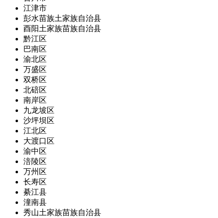
江津市
彭水苗族土家族自治县
酉阳土家族苗族自治县
黔江区
巴南区
渝北区
万盛区
双桥区
北碚区
南岸区
九龙坡区
沙坪坝区
江北区
大渡口区
渝中区
涪陵区
万州区
长寿区
綦江县
潼南县
秀山土家族苗族自治县