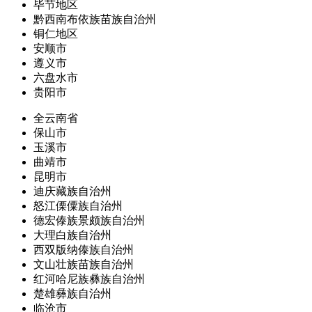
毕节地区
黔西南布依族苗族自治州
铜仁地区
安顺市
遵义市
六盘水市
贵阳市
全云南省
保山市
玉溪市
曲靖市
昆明市
迪庆藏族自治州
怒江傈僳族自治州
德宏傣族景颇族自治州
大理白族自治州
西双版纳傣族自治州
文山壮族苗族自治州
红河哈尼族彝族自治州
楚雄彝族自治州
临沧市