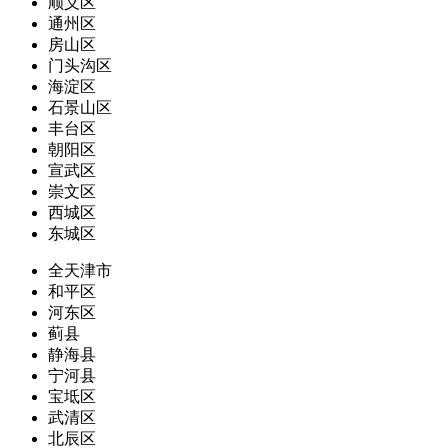
顺义区
通州区
房山区
门头沟区
海淀区
石景山区
丰台区
朝阳区
宣武区
崇文区
西城区
东城区
全天津市
和平区
河东区
蓟县
静海县
宁河县
宝坻区
武清区
北辰区