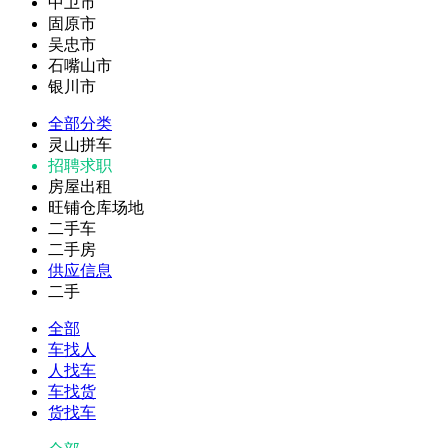
中卫市
固原市
吴忠市
石嘴山市
银川市
全部分类
灵山拼车
招聘求职
房屋出租
旺铺仓库场地
二手车
二手房
供应信息
二手
全部
车找人
人找车
车找货
货找车