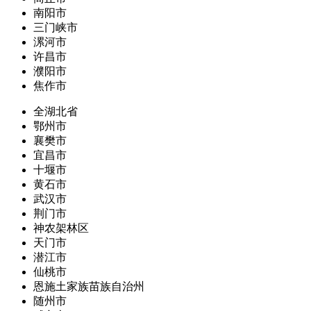
南阳市
三门峡市
漯河市
许昌市
濮阳市
焦作市
全湖北省
鄂州市
襄樊市
宜昌市
十堰市
黄石市
武汉市
荆门市
神农架林区
天门市
潜江市
仙桃市
恩施土家族苗族自治州
随州市