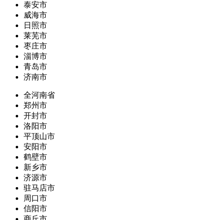
泰安市
威海市
日照市
莱芜市
枣庄市
淄博市
青岛市
济南市
全河南省
郑州市
开封市
洛阳市
平顶山市
安阳市
鹤壁市
新乡市
济源市
驻马店市
周口市
信阳市
商丘市