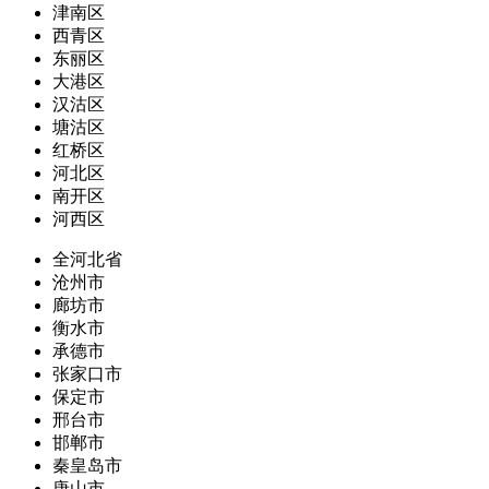
津南区
西青区
东丽区
大港区
汉沽区
塘沽区
红桥区
河北区
南开区
河西区
全河北省
沧州市
廊坊市
衡水市
承德市
张家口市
保定市
邢台市
邯郸市
秦皇岛市
唐山市