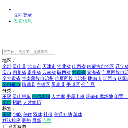
立即登录
发布信息
地区：
全部
灵山县
北京市
天津市
河北省
山西省
内蒙古自治区
辽宁
庆市
四川省
贵州省
云南省
陕西省
甘肃省
青海省
宁夏回族自
全甘肃省
甘南藏族自治州
临夏回族自治州
陇南市
定西市
庆阳
全白银市
靖远县
白银区
景泰县
平川区
会宁县
分类：
不限
灵山拼车
招聘求职
人才库
房屋出租
旺铺仓库场地
闲置二
全部
招聘
人才简历
标签：
不限
包吃
包住
双休
社保
交通补助
单休
默认排序
最热
最新
点赞
只看有图