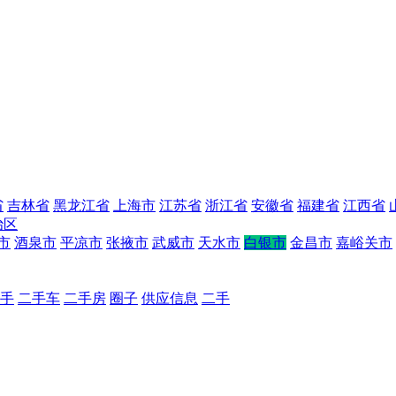
省
吉林省
黑龙江省
上海市
江苏省
浙江省
安徽省
福建省
江西省
治区
市
酒泉市
平凉市
张掖市
武威市
天水市
白银市
金昌市
嘉峪关市
手
二手车
二手房
圈子
供应信息
二手