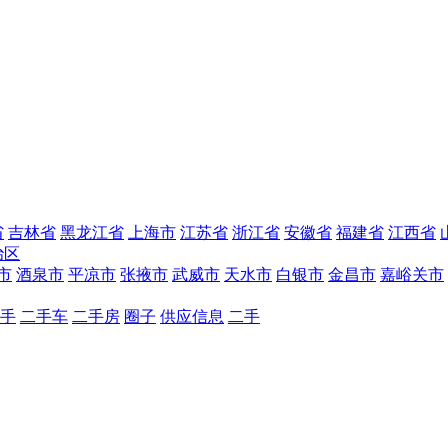
省
吉林省
黑龙江省
上海市
江苏省
浙江省
安徽省
福建省
江西省
治区
市
酒泉市
平凉市
张掖市
武威市
天水市
白银市
金昌市
嘉峪关市
手
二手车
二手房
圈子
供应信息
二手