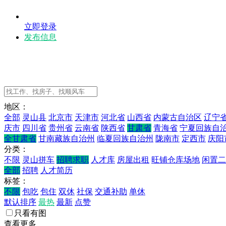
立即登录
发布信息
地区：
全部
灵山县
北京市
天津市
河北省
山西省
内蒙古自治区
辽宁
庆市
四川省
贵州省
云南省
陕西省
甘肃省
青海省
宁夏回族自
全甘肃省
甘南藏族自治州
临夏回族自治州
陇南市
定西市
庆阳
分类：
不限
灵山拼车
招聘求职
人才库
房屋出租
旺铺仓库场地
闲置二
全部
招聘
人才简历
标签：
不限
包吃
包住
双休
社保
交通补助
单休
默认排序
最热
最新
点赞
只看有图
查看更多