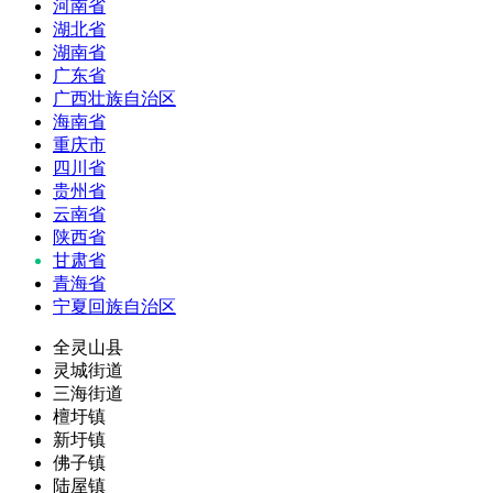
河南省
湖北省
湖南省
广东省
广西壮族自治区
海南省
重庆市
四川省
贵州省
云南省
陕西省
甘肃省
青海省
宁夏回族自治区
全灵山县
灵城街道
三海街道
檀圩镇
新圩镇
佛子镇
陆屋镇