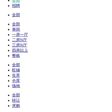
全部
招聘
全部
全部
单间
一房一厅
二房N厅
三房N厅
四房以上
整栋
全部
旺铺
生意
仓库
场地
全部
转让
求购