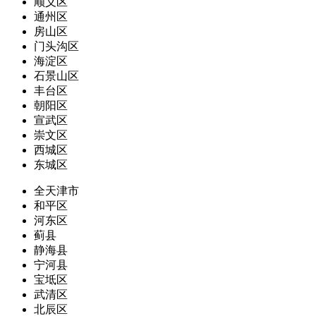
顺义区
通州区
房山区
门头沟区
海淀区
石景山区
丰台区
朝阳区
宣武区
崇文区
西城区
东城区
全天津市
和平区
河东区
蓟县
静海县
宁河县
宝坻区
武清区
北辰区