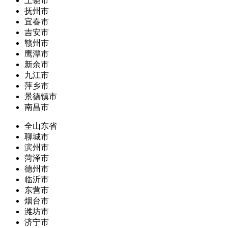
上饶市
抚州市
宜春市
吉安市
赣州市
鹰潭市
新余市
九江市
萍乡市
景德镇市
南昌市
全山东省
聊城市
滨州市
菏泽市
德州市
临沂市
东营市
烟台市
潍坊市
济宁市