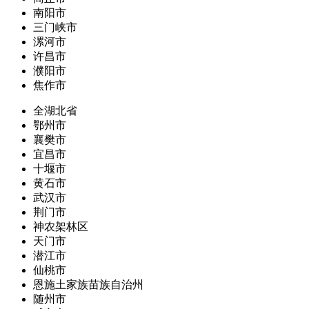
南阳市
三门峡市
漯河市
许昌市
濮阳市
焦作市
全湖北省
鄂州市
襄樊市
宜昌市
十堰市
黄石市
武汉市
荆门市
神农架林区
天门市
潜江市
仙桃市
恩施土家族苗族自治州
随州市