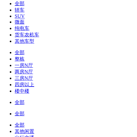
全部
轿车
SUV
微面
纯电车
货车农机车
其他车型
全部
整栋
一房N厅
两房N厅
三房N厅
四房以上
楼中楼
全部
全部
全部
其他闲置