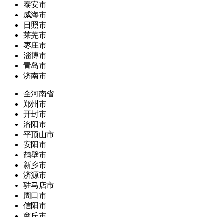
泰安市
威海市
日照市
莱芜市
枣庄市
淄博市
青岛市
济南市
全河南省
郑州市
开封市
洛阳市
平顶山市
安阳市
鹤壁市
新乡市
济源市
驻马店市
周口市
信阳市
商丘市