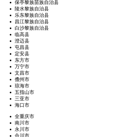
保亭黎族苗族自治县
陵水黎族自治县
乐东黎族自治县
昌江黎族自治县
白沙黎族自治县
临高县
澄迈县
屯昌县
定安县
东方市
万宁市
文昌市
儋州市
琼海市
五指山市
三亚市
海口市
全重庆市
南川市
永川市
合川市