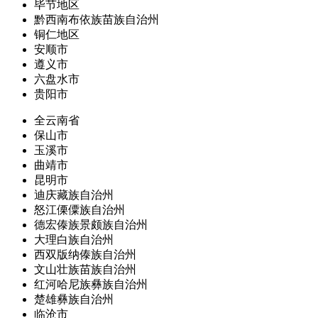
毕节地区
黔西南布依族苗族自治州
铜仁地区
安顺市
遵义市
六盘水市
贵阳市
全云南省
保山市
玉溪市
曲靖市
昆明市
迪庆藏族自治州
怒江傈僳族自治州
德宏傣族景颇族自治州
大理白族自治州
西双版纳傣族自治州
文山壮族苗族自治州
红河哈尼族彝族自治州
楚雄彝族自治州
临沧市