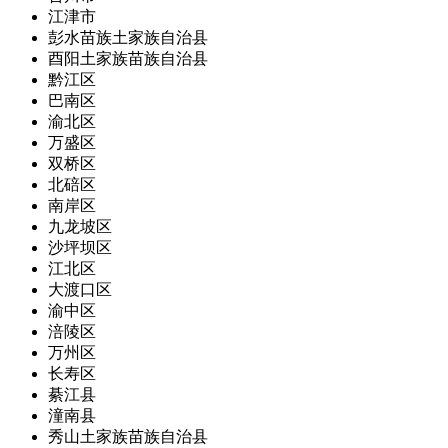
江津市
彭水苗族土家族自治县
酉阳土家族苗族自治县
黔江区
巴南区
渝北区
万盛区
双桥区
北碚区
南岸区
九龙坡区
沙坪坝区
江北区
大渡口区
渝中区
涪陵区
万州区
长寿区
綦江县
潼南县
秀山土家族苗族自治县