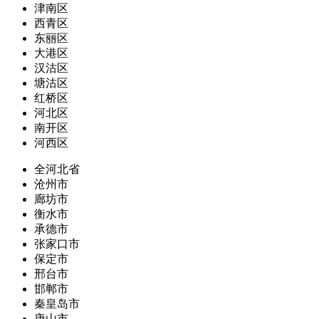
津南区
西青区
东丽区
大港区
汉沽区
塘沽区
红桥区
河北区
南开区
河西区
全河北省
沧州市
廊坊市
衡水市
承德市
张家口市
保定市
邢台市
邯郸市
秦皇岛市
唐山市