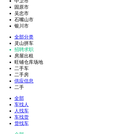
中卫市
固原市
吴忠市
石嘴山市
银川市
全部分类
灵山拼车
招聘求职
房屋出租
旺铺仓库场地
二手车
二手房
供应信息
二手
全部
车找人
人找车
车找货
货找车