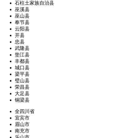
石柱土家族自治县
巫溪县
巫山县
奉节县
云阳县
开县
忠县
武隆县
垫江县
丰都县
城口县
梁平县
璧山县
荣昌县
大足县
铜梁县
全四川省
宜宾市
眉山市
南充市
乐山市