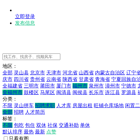
立即登录
发布信息
地区：
全部
灵山县
北京市
天津市
河北省
山西省
内蒙古自治区
辽宁
庆市
四川省
贵州省
云南省
陕西省
甘肃省
青海省
宁夏回族自
全福建省
三明市
莆田市
厦门市
福州市
泉州市
漳州市
宁德市
全福州市
鼓楼区
马尾区
闽清县
闽侯县
长乐市
连江县
罗源县
分类：
不限
灵山拼车
招聘求职
人才库
房屋出租
旺铺仓库场地
闲置二
全部
招聘
人才简历
标签：
不限
包吃
包住
双休
社保
交通补助
单休
默认排序
最热
最新
点赞
只看有图