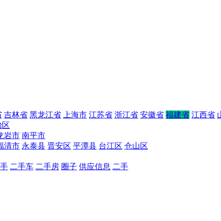
省
吉林省
黑龙江省
上海市
江苏省
浙江省
安徽省
福建省
江西省
治区
龙岩市
南平市
福清市
永泰县
晋安区
平潭县
台江区
仓山区
手
二手车
二手房
圈子
供应信息
二手