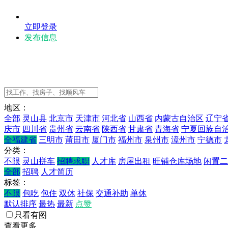
立即登录
发布信息
地区：
全部
灵山县
北京市
天津市
河北省
山西省
内蒙古自治区
辽宁
庆市
四川省
贵州省
云南省
陕西省
甘肃省
青海省
宁夏回族自
全福建省
三明市
莆田市
厦门市
福州市
泉州市
漳州市
宁德市
分类：
不限
灵山拼车
招聘求职
人才库
房屋出租
旺铺仓库场地
闲置二
全部
招聘
人才简历
标签：
不限
包吃
包住
双休
社保
交通补助
单休
默认排序
最热
最新
点赞
只看有图
查看更多