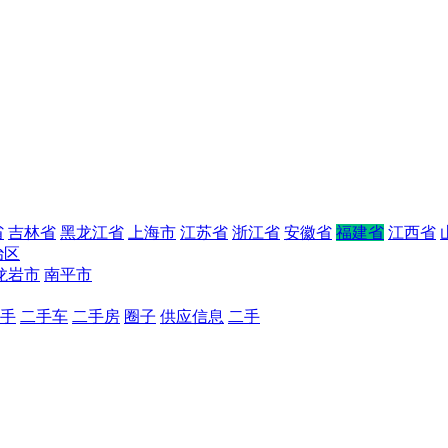
省
吉林省
黑龙江省
上海市
江苏省
浙江省
安徽省
福建省
江西省
治区
龙岩市
南平市
手
二手车
二手房
圈子
供应信息
二手