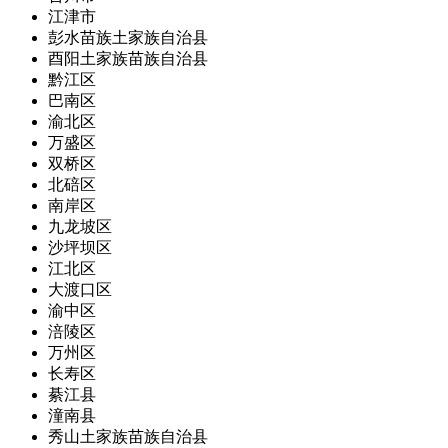
江津市
彭水苗族土家族自治县
酉阳土家族苗族自治县
黔江区
巴南区
渝北区
万盛区
双桥区
北碚区
南岸区
九龙坡区
沙坪坝区
江北区
大渡口区
渝中区
涪陵区
万州区
长寿区
綦江县
潼南县
秀山土家族苗族自治县