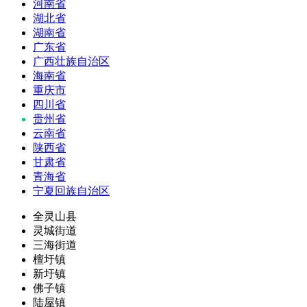
河南省
湖北省
湖南省
广东省
广西壮族自治区
海南省
重庆市
四川省
贵州省
云南省
陕西省
甘肃省
青海省
宁夏回族自治区
全灵山县
灵城街道
三海街道
檀圩镇
新圩镇
佛子镇
陆屋镇