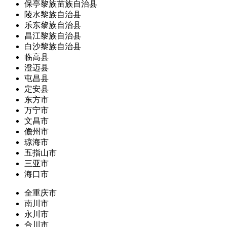
保亭黎族苗族自治县
陵水黎族自治县
乐东黎族自治县
昌江黎族自治县
白沙黎族自治县
临高县
澄迈县
屯昌县
定安县
东方市
万宁市
文昌市
儋州市
琼海市
五指山市
三亚市
海口市
全重庆市
南川市
永川市
合川市