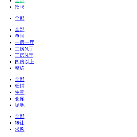
全部
招聘
全部
全部
单间
一房一厅
二房N厅
三房N厅
四房以上
整栋
全部
旺铺
生意
仓库
场地
全部
转让
求购