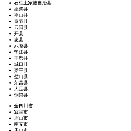
石柱土家族自治县
巫溪县
巫山县
奉节县
云阳县
开县
忠县
武隆县
垫江县
丰都县
城口县
梁平县
璧山县
荣昌县
大足县
铜梁县
全四川省
宜宾市
眉山市
南充市
乐山市