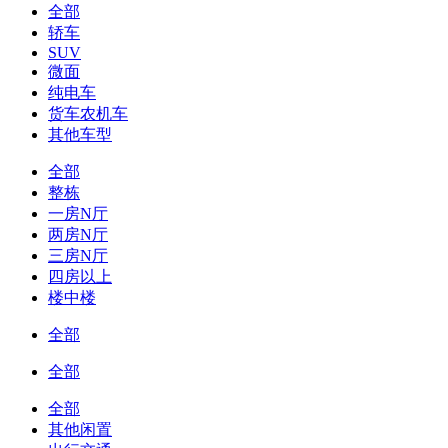
全部
轿车
SUV
微面
纯电车
货车农机车
其他车型
全部
整栋
一房N厅
两房N厅
三房N厅
四房以上
楼中楼
全部
全部
全部
其他闲置