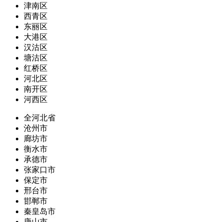
津南区
西青区
东丽区
大港区
汉沽区
塘沽区
红桥区
河北区
南开区
河西区
全河北省
沧州市
廊坊市
衡水市
承德市
张家口市
保定市
邢台市
邯郸市
秦皇岛市
唐山市