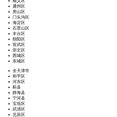
顺义区
通州区
房山区
门头沟区
海淀区
石景山区
丰台区
朝阳区
宣武区
崇文区
西城区
东城区
全天津市
和平区
河东区
蓟县
静海县
宁河县
宝坻区
武清区
北辰区