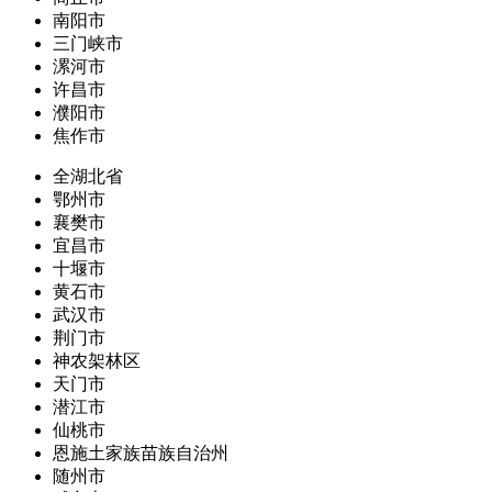
南阳市
三门峡市
漯河市
许昌市
濮阳市
焦作市
全湖北省
鄂州市
襄樊市
宜昌市
十堰市
黄石市
武汉市
荆门市
神农架林区
天门市
潜江市
仙桃市
恩施土家族苗族自治州
随州市