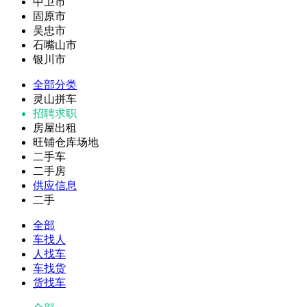
中卫市
固原市
吴忠市
石嘴山市
银川市
全部分类
灵山拼车
招聘求职
房屋出租
旺铺仓库场地
二手车
二手房
供应信息
二手
全部
车找人
人找车
车找货
货找车