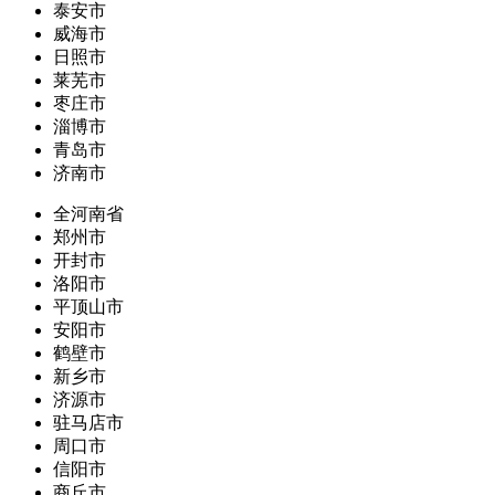
泰安市
威海市
日照市
莱芜市
枣庄市
淄博市
青岛市
济南市
全河南省
郑州市
开封市
洛阳市
平顶山市
安阳市
鹤壁市
新乡市
济源市
驻马店市
周口市
信阳市
商丘市