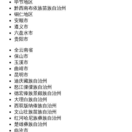
毕节地区
黔西南布依族苗族自治州
铜仁地区
安顺市
遵义市
六盘水市
贵阳市
全云南省
保山市
玉溪市
曲靖市
昆明市
迪庆藏族自治州
怒江傈僳族自治州
德宏傣族景颇族自治州
大理白族自治州
西双版纳傣族自治州
文山壮族苗族自治州
红河哈尼族彝族自治州
楚雄彝族自治州
临沧市