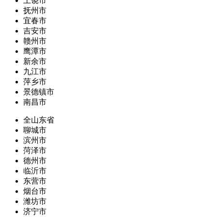
上饶市
抚州市
宜春市
吉安市
赣州市
鹰潭市
新余市
九江市
萍乡市
景德镇市
南昌市
全山东省
聊城市
滨州市
菏泽市
德州市
临沂市
东营市
烟台市
潍坊市
济宁市