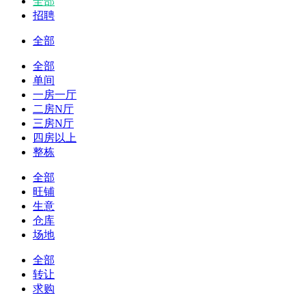
全部
招聘
全部
全部
单间
一房一厅
二房N厅
三房N厅
四房以上
整栋
全部
旺铺
生意
仓库
场地
全部
转让
求购