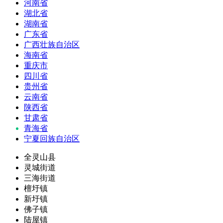
河南省
湖北省
湖南省
广东省
广西壮族自治区
海南省
重庆市
四川省
贵州省
云南省
陕西省
甘肃省
青海省
宁夏回族自治区
全灵山县
灵城街道
三海街道
檀圩镇
新圩镇
佛子镇
陆屋镇