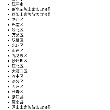
江津市
彭水苗族土家族自治县
酉阳土家族苗族自治县
黔江区
巴南区
渝北区
万盛区
双桥区
北碚区
南岸区
九龙坡区
沙坪坝区
江北区
大渡口区
渝中区
涪陵区
万州区
长寿区
綦江县
潼南县
秀山土家族苗族自治县