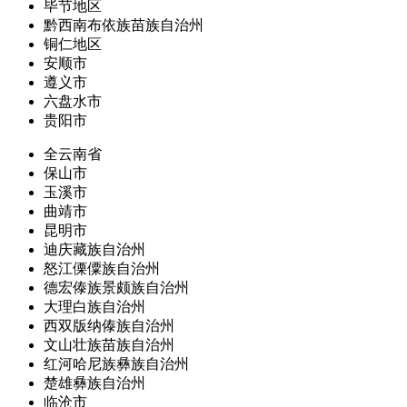
毕节地区
黔西南布依族苗族自治州
铜仁地区
安顺市
遵义市
六盘水市
贵阳市
全云南省
保山市
玉溪市
曲靖市
昆明市
迪庆藏族自治州
怒江傈僳族自治州
德宏傣族景颇族自治州
大理白族自治州
西双版纳傣族自治州
文山壮族苗族自治州
红河哈尼族彝族自治州
楚雄彝族自治州
临沧市