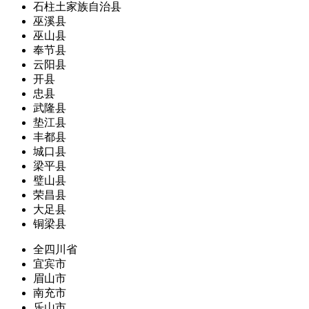
石柱土家族自治县
巫溪县
巫山县
奉节县
云阳县
开县
忠县
武隆县
垫江县
丰都县
城口县
梁平县
璧山县
荣昌县
大足县
铜梁县
全四川省
宜宾市
眉山市
南充市
乐山市