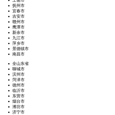
上饶市
抚州市
宜春市
吉安市
赣州市
鹰潭市
新余市
九江市
萍乡市
景德镇市
南昌市
全山东省
聊城市
滨州市
菏泽市
德州市
临沂市
东营市
烟台市
潍坊市
济宁市