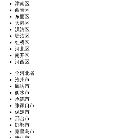
津南区
西青区
东丽区
大港区
汉沽区
塘沽区
红桥区
河北区
南开区
河西区
全河北省
沧州市
廊坊市
衡水市
承德市
张家口市
保定市
邢台市
邯郸市
秦皇岛市
唐山市