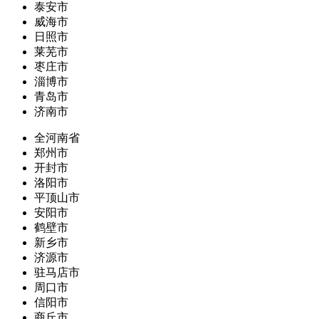
泰安市
威海市
日照市
莱芜市
枣庄市
淄博市
青岛市
济南市
全河南省
郑州市
开封市
洛阳市
平顶山市
安阳市
鹤壁市
新乡市
济源市
驻马店市
周口市
信阳市
商丘市