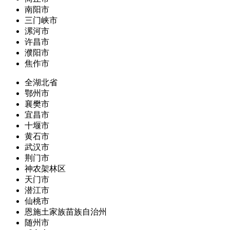
南阳市
三门峡市
漯河市
许昌市
濮阳市
焦作市
全湖北省
鄂州市
襄樊市
宜昌市
十堰市
黄石市
武汉市
荆门市
神农架林区
天门市
潜江市
仙桃市
恩施土家族苗族自治州
随州市