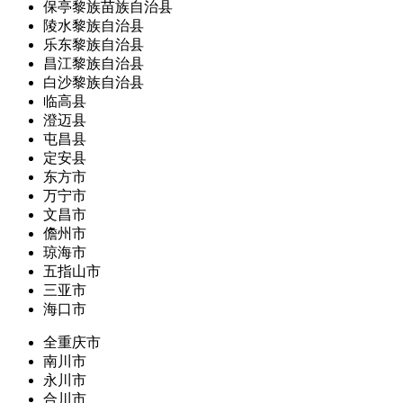
保亭黎族苗族自治县
陵水黎族自治县
乐东黎族自治县
昌江黎族自治县
白沙黎族自治县
临高县
澄迈县
屯昌县
定安县
东方市
万宁市
文昌市
儋州市
琼海市
五指山市
三亚市
海口市
全重庆市
南川市
永川市
合川市