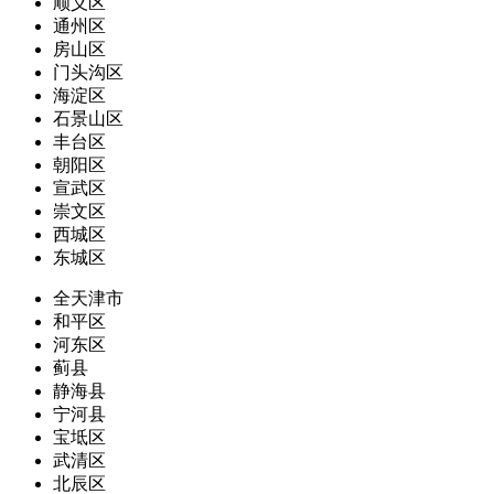
顺义区
通州区
房山区
门头沟区
海淀区
石景山区
丰台区
朝阳区
宣武区
崇文区
西城区
东城区
全天津市
和平区
河东区
蓟县
静海县
宁河县
宝坻区
武清区
北辰区