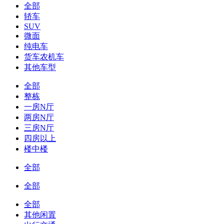
全部
轿车
SUV
微面
纯电车
货车农机车
其他车型
全部
整栋
一房N厅
两房N厅
三房N厅
四房以上
楼中楼
全部
全部
全部
其他闲置