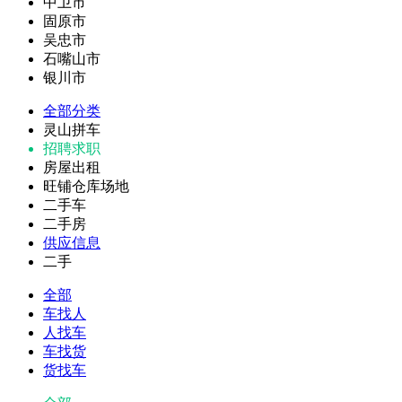
中卫市
固原市
吴忠市
石嘴山市
银川市
全部分类
灵山拼车
招聘求职
房屋出租
旺铺仓库场地
二手车
二手房
供应信息
二手
全部
车找人
人找车
车找货
货找车