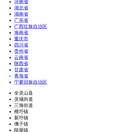
河南省
湖北省
湖南省
广东省
广西壮族自治区
海南省
重庆市
四川省
贵州省
云南省
陕西省
甘肃省
青海省
宁夏回族自治区
全灵山县
灵城街道
三海街道
檀圩镇
新圩镇
佛子镇
陆屋镇