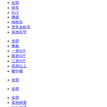
全部
轿车
SUV
微面
纯电车
货车农机车
其他车型
全部
整栋
一房N厅
两房N厅
三房N厅
四房以上
楼中楼
全部
全部
全部
其他闲置