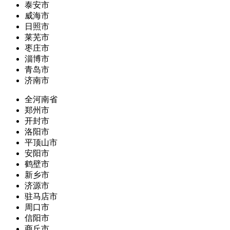
泰安市
威海市
日照市
莱芜市
枣庄市
淄博市
青岛市
济南市
全河南省
郑州市
开封市
洛阳市
平顶山市
安阳市
鹤壁市
新乡市
济源市
驻马店市
周口市
信阳市
商丘市