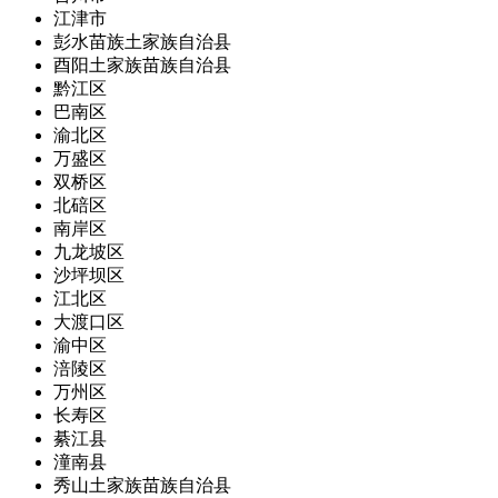
江津市
彭水苗族土家族自治县
酉阳土家族苗族自治县
黔江区
巴南区
渝北区
万盛区
双桥区
北碚区
南岸区
九龙坡区
沙坪坝区
江北区
大渡口区
渝中区
涪陵区
万州区
长寿区
綦江县
潼南县
秀山土家族苗族自治县