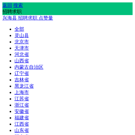
返回
搜索
招聘求职
兴海县
招聘求职
点赞量
全部
灵山县
北京市
天津市
河北省
山西省
内蒙古自治区
辽宁省
吉林省
黑龙江省
上海市
江苏省
浙江省
安徽省
福建省
江西省
山东省