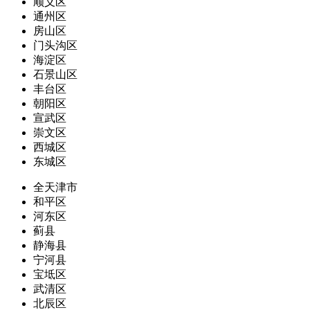
顺义区
通州区
房山区
门头沟区
海淀区
石景山区
丰台区
朝阳区
宣武区
崇文区
西城区
东城区
全天津市
和平区
河东区
蓟县
静海县
宁河县
宝坻区
武清区
北辰区