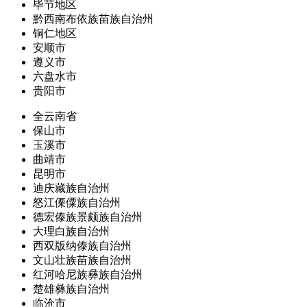
毕节地区
黔西南布依族苗族自治州
铜仁地区
安顺市
遵义市
六盘水市
贵阳市
全云南省
保山市
玉溪市
曲靖市
昆明市
迪庆藏族自治州
怒江傈僳族自治州
德宏傣族景颇族自治州
大理白族自治州
西双版纳傣族自治州
文山壮族苗族自治州
红河哈尼族彝族自治州
楚雄彝族自治州
临沧市