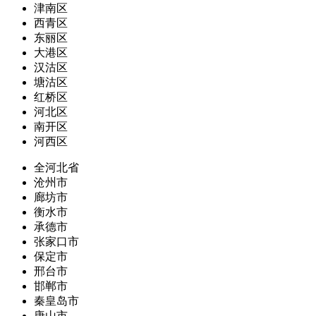
津南区
西青区
东丽区
大港区
汉沽区
塘沽区
红桥区
河北区
南开区
河西区
全河北省
沧州市
廊坊市
衡水市
承德市
张家口市
保定市
邢台市
邯郸市
秦皇岛市
唐山市