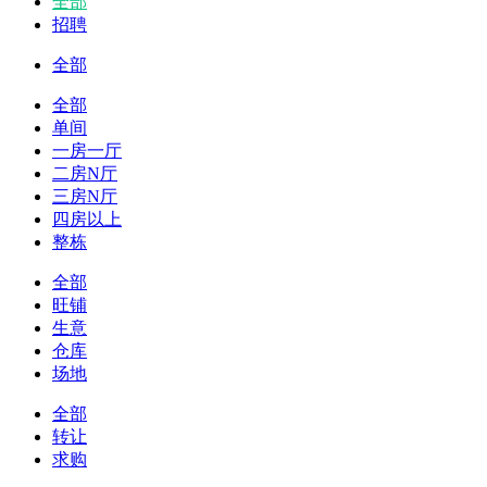
全部
招聘
全部
全部
单间
一房一厅
二房N厅
三房N厅
四房以上
整栋
全部
旺铺
生意
仓库
场地
全部
转让
求购