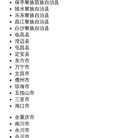
保亭黎族苗族自治县
陵水黎族自治县
乐东黎族自治县
昌江黎族自治县
白沙黎族自治县
临高县
澄迈县
屯昌县
定安县
东方市
万宁市
文昌市
儋州市
琼海市
五指山市
三亚市
海口市
全重庆市
南川市
永川市
合川市