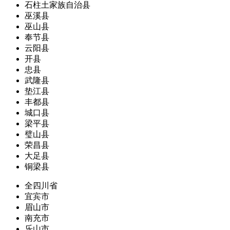
石柱土家族自治县
巫溪县
巫山县
奉节县
云阳县
开县
忠县
武隆县
垫江县
丰都县
城口县
梁平县
璧山县
荣昌县
大足县
铜梁县
全四川省
宜宾市
眉山市
南充市
乐山市