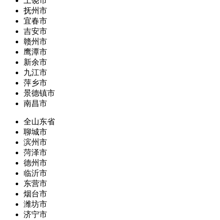
上饶市
抚州市
宜春市
吉安市
赣州市
鹰潭市
新余市
九江市
萍乡市
景德镇市
南昌市
全山东省
聊城市
滨州市
菏泽市
德州市
临沂市
东营市
烟台市
潍坊市
济宁市