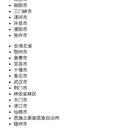
南阳市
三门峡市
漯河市
许昌市
濮阳市
焦作市
全湖北省
鄂州市
襄樊市
宜昌市
十堰市
黄石市
武汉市
荆门市
神农架林区
天门市
潜江市
仙桃市
恩施土家族苗族自治州
随州市