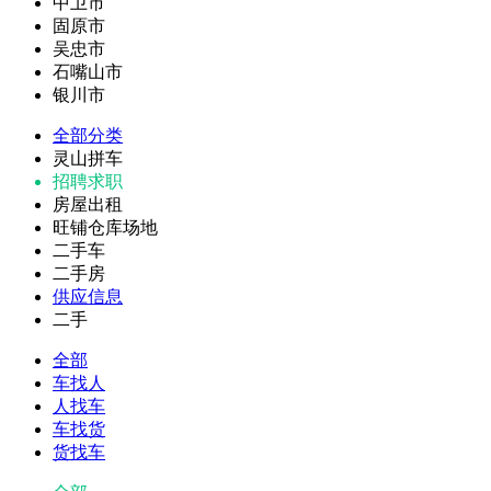
中卫市
固原市
吴忠市
石嘴山市
银川市
全部分类
灵山拼车
招聘求职
房屋出租
旺铺仓库场地
二手车
二手房
供应信息
二手
全部
车找人
人找车
车找货
货找车