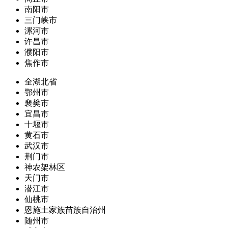
南阳市
三门峡市
漯河市
许昌市
濮阳市
焦作市
全湖北省
鄂州市
襄樊市
宜昌市
十堰市
黄石市
武汉市
荆门市
神农架林区
天门市
潜江市
仙桃市
恩施土家族苗族自治州
随州市