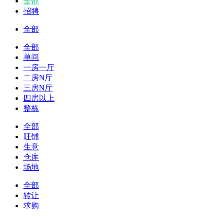
全部
招聘
全部
全部
单间
一房一厅
二房N厅
三房N厅
四房以上
整栋
全部
旺铺
生意
仓库
场地
全部
转让
求购