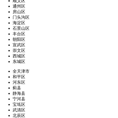
顺义区
通州区
房山区
门头沟区
海淀区
石景山区
丰台区
朝阳区
宣武区
崇文区
西城区
东城区
全天津市
和平区
河东区
蓟县
静海县
宁河县
宝坻区
武清区
北辰区