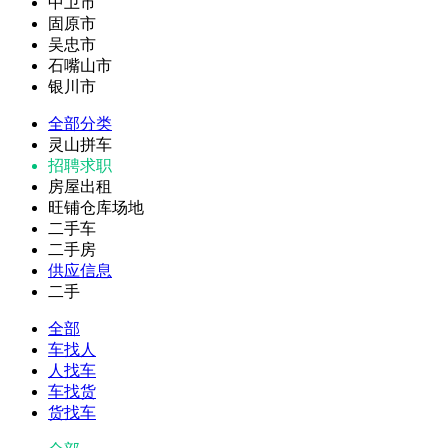
中卫市
固原市
吴忠市
石嘴山市
银川市
全部分类
灵山拼车
招聘求职
房屋出租
旺铺仓库场地
二手车
二手房
供应信息
二手
全部
车找人
人找车
车找货
货找车