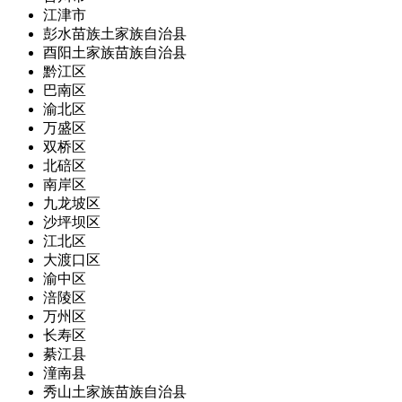
江津市
彭水苗族土家族自治县
酉阳土家族苗族自治县
黔江区
巴南区
渝北区
万盛区
双桥区
北碚区
南岸区
九龙坡区
沙坪坝区
江北区
大渡口区
渝中区
涪陵区
万州区
长寿区
綦江县
潼南县
秀山土家族苗族自治县