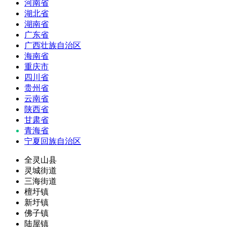
河南省
湖北省
湖南省
广东省
广西壮族自治区
海南省
重庆市
四川省
贵州省
云南省
陕西省
甘肃省
青海省
宁夏回族自治区
全灵山县
灵城街道
三海街道
檀圩镇
新圩镇
佛子镇
陆屋镇