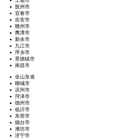
上饶市
抚州市
宜春市
吉安市
赣州市
鹰潭市
新余市
九江市
萍乡市
景德镇市
南昌市
全山东省
聊城市
滨州市
菏泽市
德州市
临沂市
东营市
烟台市
潍坊市
济宁市