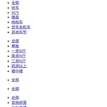
全部
轿车
SUV
微面
纯电车
货车农机车
其他车型
全部
整栋
一房N厅
两房N厅
三房N厅
四房以上
楼中楼
全部
全部
全部
其他闲置