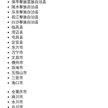
保亭黎族苗族自治县
陵水黎族自治县
乐东黎族自治县
昌江黎族自治县
白沙黎族自治县
临高县
澄迈县
屯昌县
定安县
东方市
万宁市
文昌市
儋州市
琼海市
五指山市
三亚市
海口市
全重庆市
南川市
永川市
合川市