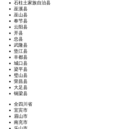
石柱土家族自治县
巫溪县
巫山县
奉节县
云阳县
开县
忠县
武隆县
垫江县
丰都县
城口县
梁平县
璧山县
荣昌县
大足县
铜梁县
全四川省
宜宾市
眉山市
南充市
乐山市