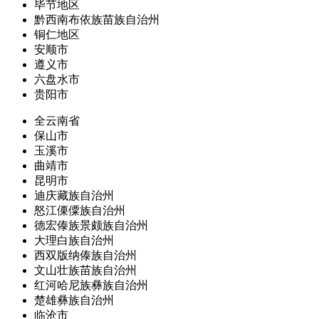
毕节地区
黔西南布依族苗族自治州
铜仁地区
安顺市
遵义市
六盘水市
贵阳市
全云南省
保山市
玉溪市
曲靖市
昆明市
迪庆藏族自治州
怒江傈僳族自治州
德宏傣族景颇族自治州
大理白族自治州
西双版纳傣族自治州
文山壮族苗族自治州
红河哈尼族彝族自治州
楚雄彝族自治州
临沧市