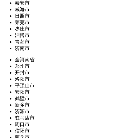
泰安市
威海市
日照市
莱芜市
枣庄市
淄博市
青岛市
济南市
全河南省
郑州市
开封市
洛阳市
平顶山市
安阳市
鹤壁市
新乡市
济源市
驻马店市
周口市
信阳市
商丘市