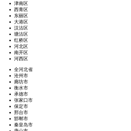
津南区
西青区
东丽区
大港区
汉沽区
塘沽区
红桥区
河北区
南开区
河西区
全河北省
沧州市
廊坊市
衡水市
承德市
张家口市
保定市
邢台市
邯郸市
秦皇岛市
唐山市