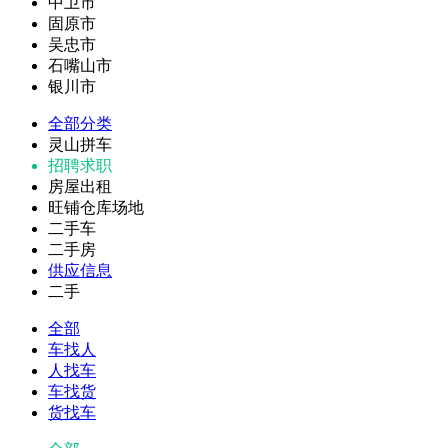
中卫市
固原市
吴忠市
石嘴山市
银川市
全部分类
灵山拼车
招聘求职
房屋出租
旺铺仓库场地
二手车
二手房
供应信息
二手
全部
车找人
人找车
车找货
货找车