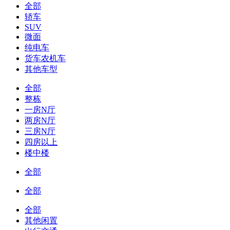
全部
轿车
SUV
微面
纯电车
货车农机车
其他车型
全部
整栋
一房N厅
两房N厅
三房N厅
四房以上
楼中楼
全部
全部
全部
其他闲置