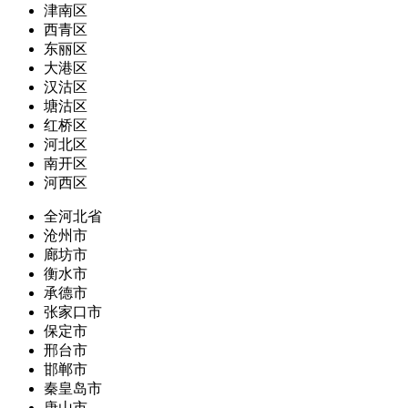
津南区
西青区
东丽区
大港区
汉沽区
塘沽区
红桥区
河北区
南开区
河西区
全河北省
沧州市
廊坊市
衡水市
承德市
张家口市
保定市
邢台市
邯郸市
秦皇岛市
唐山市