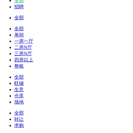
全部
招聘
全部
全部
单间
一房一厅
二房N厅
三房N厅
四房以上
整栋
全部
旺铺
生意
仓库
场地
全部
转让
求购