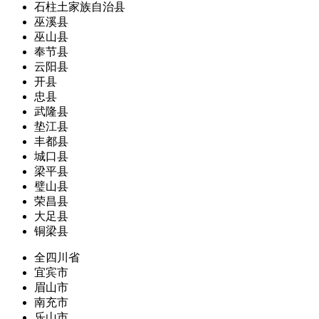
石柱土家族自治县
巫溪县
巫山县
奉节县
云阳县
开县
忠县
武隆县
垫江县
丰都县
城口县
梁平县
璧山县
荣昌县
大足县
铜梁县
全四川省
宜宾市
眉山市
南充市
乐山市