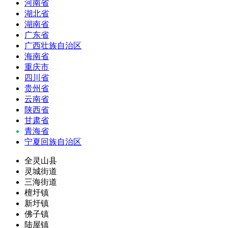
河南省
湖北省
湖南省
广东省
广西壮族自治区
海南省
重庆市
四川省
贵州省
云南省
陕西省
甘肃省
青海省
宁夏回族自治区
全灵山县
灵城街道
三海街道
檀圩镇
新圩镇
佛子镇
陆屋镇