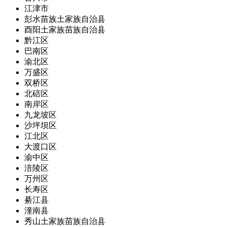
江津市
彭水苗族土家族自治县
酉阳土家族苗族自治县
黔江区
巴南区
渝北区
万盛区
双桥区
北碚区
南岸区
九龙坡区
沙坪坝区
江北区
大渡口区
渝中区
涪陵区
万州区
长寿区
綦江县
潼南县
秀山土家族苗族自治县