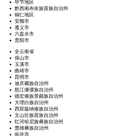
毕节地区
黔西南布依族苗族自治州
铜仁地区
安顺市
遵义市
六盘水市
贵阳市
全云南省
保山市
玉溪市
曲靖市
昆明市
迪庆藏族自治州
怒江傈僳族自治州
德宏傣族景颇族自治州
大理白族自治州
西双版纳傣族自治州
文山壮族苗族自治州
红河哈尼族彝族自治州
楚雄彝族自治州
临沧市