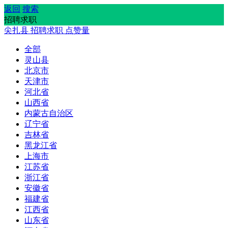
返回
搜索
招聘求职
尖扎县
招聘求职
点赞量
全部
灵山县
北京市
天津市
河北省
山西省
内蒙古自治区
辽宁省
吉林省
黑龙江省
上海市
江苏省
浙江省
安徽省
福建省
江西省
山东省