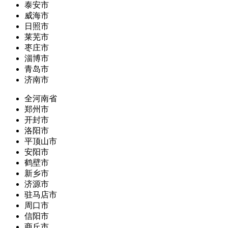
泰安市
威海市
日照市
莱芜市
枣庄市
淄博市
青岛市
济南市
全河南省
郑州市
开封市
洛阳市
平顶山市
安阳市
鹤壁市
新乡市
济源市
驻马店市
周口市
信阳市
商丘市