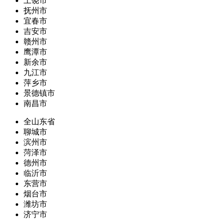
上饶市
抚州市
宜春市
吉安市
赣州市
鹰潭市
新余市
九江市
萍乡市
景德镇市
南昌市
全山东省
聊城市
滨州市
菏泽市
德州市
临沂市
东营市
烟台市
潍坊市
济宁市