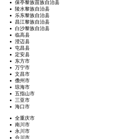
保亭黎族苗族自治县
陵水黎族自治县
乐东黎族自治县
昌江黎族自治县
白沙黎族自治县
临高县
澄迈县
屯昌县
定安县
东方市
万宁市
文昌市
儋州市
琼海市
五指山市
三亚市
海口市
全重庆市
南川市
永川市
合川市