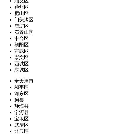
顺义区
通州区
房山区
门头沟区
海淀区
石景山区
丰台区
朝阳区
宣武区
崇文区
西城区
东城区
全天津市
和平区
河东区
蓟县
静海县
宁河县
宝坻区
武清区
北辰区