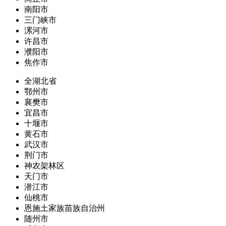
南阳市
三门峡市
漯河市
许昌市
濮阳市
焦作市
全湖北省
鄂州市
襄樊市
宜昌市
十堰市
黄石市
武汉市
荆门市
神农架林区
天门市
潜江市
仙桃市
恩施土家族苗族自治州
随州市