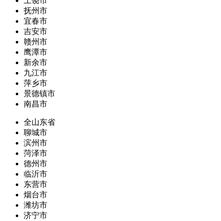
上饶市
抚州市
宜春市
吉安市
赣州市
鹰潭市
新余市
九江市
萍乡市
景德镇市
南昌市
全山东省
聊城市
滨州市
菏泽市
德州市
临沂市
东营市
烟台市
潍坊市
济宁市