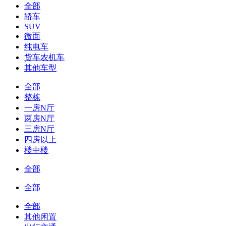
全部
轿车
SUV
微面
纯电车
货车农机车
其他车型
全部
整栋
一房N厅
两房N厅
三房N厅
四房以上
楼中楼
全部
全部
全部
其他闲置