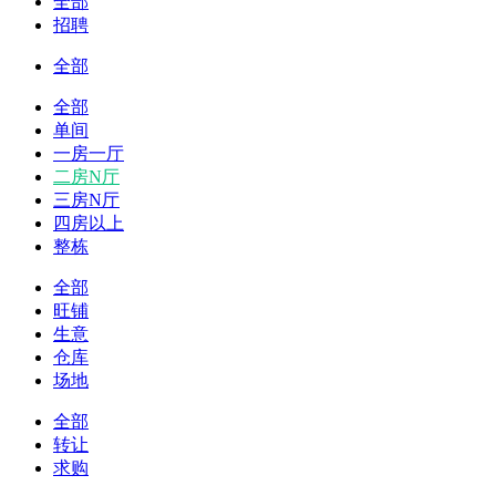
全部
招聘
全部
全部
单间
一房一厅
二房N厅
三房N厅
四房以上
整栋
全部
旺铺
生意
仓库
场地
全部
转让
求购