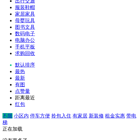
出行交通
服装鞋帽
家居家具
母婴玩具
图书文具
数码电子
电脑办公
手机平板
求购回收
默认排序
最热
最新
有图
点赞量
距离最近
红包
不限
小区内
停车方便
拎包入住
有家居
新装修
租金实惠
带电
梯
正在加载