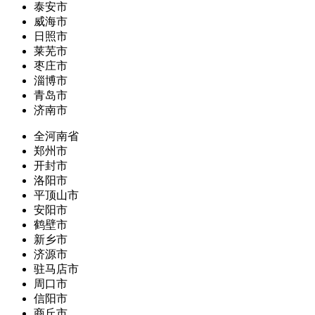
泰安市
威海市
日照市
莱芜市
枣庄市
淄博市
青岛市
济南市
全河南省
郑州市
开封市
洛阳市
平顶山市
安阳市
鹤壁市
新乡市
济源市
驻马店市
周口市
信阳市
商丘市