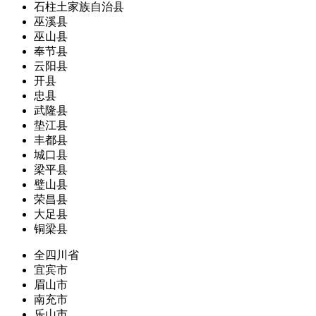
石柱土家族自治县
巫溪县
巫山县
奉节县
云阳县
开县
忠县
武隆县
垫江县
丰都县
城口县
梁平县
璧山县
荣昌县
大足县
铜梁县
全四川省
宜宾市
眉山市
南充市
乐山市