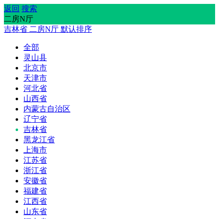
返回
搜索
二房N厅
吉林省
二房N厅
默认排序
全部
灵山县
北京市
天津市
河北省
山西省
内蒙古自治区
辽宁省
吉林省
黑龙江省
上海市
江苏省
浙江省
安徽省
福建省
江西省
山东省