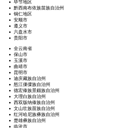
毕节地区
黔西南布依族苗族自治州
铜仁地区
安顺市
遵义市
六盘水市
贵阳市
全云南省
保山市
玉溪市
曲靖市
昆明市
迪庆藏族自治州
怒江傈僳族自治州
德宏傣族景颇族自治州
大理白族自治州
西双版纳傣族自治州
文山壮族苗族自治州
红河哈尼族彝族自治州
楚雄彝族自治州
临沧市