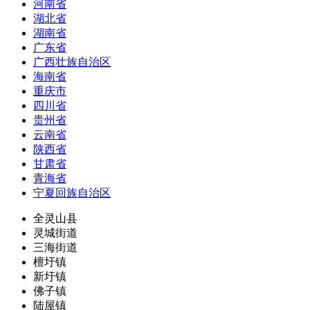
河南省
湖北省
湖南省
广东省
广西壮族自治区
海南省
重庆市
四川省
贵州省
云南省
陕西省
甘肃省
青海省
宁夏回族自治区
全灵山县
灵城街道
三海街道
檀圩镇
新圩镇
佛子镇
陆屋镇