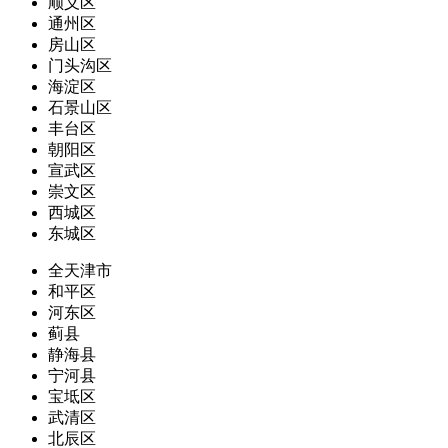
顺义区
通州区
房山区
门头沟区
海淀区
石景山区
丰台区
朝阳区
宣武区
崇文区
西城区
东城区
全天津市
和平区
河东区
蓟县
静海县
宁河县
宝坻区
武清区
北辰区