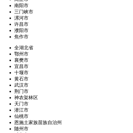
南阳市
三门峡市
漯河市
许昌市
濮阳市
焦作市
全湖北省
鄂州市
襄樊市
宜昌市
十堰市
黄石市
武汉市
荆门市
神农架林区
天门市
潜江市
仙桃市
恩施土家族苗族自治州
随州市