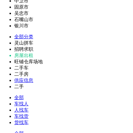
中卫市
固原市
吴忠市
石嘴山市
银川市
全部分类
灵山拼车
招聘求职
房屋出租
旺铺仓库场地
二手车
二手房
供应信息
二手
全部
车找人
人找车
车找货
货找车