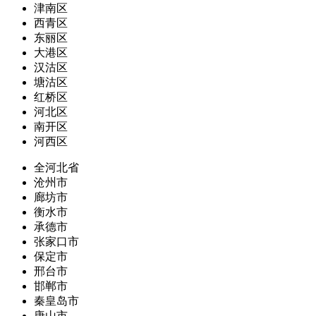
津南区
西青区
东丽区
大港区
汉沽区
塘沽区
红桥区
河北区
南开区
河西区
全河北省
沧州市
廊坊市
衡水市
承德市
张家口市
保定市
邢台市
邯郸市
秦皇岛市
唐山市