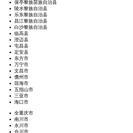
保亭黎族苗族自治县
陵水黎族自治县
乐东黎族自治县
昌江黎族自治县
白沙黎族自治县
临高县
澄迈县
屯昌县
定安县
东方市
万宁市
文昌市
儋州市
琼海市
五指山市
三亚市
海口市
全重庆市
南川市
永川市
合川市