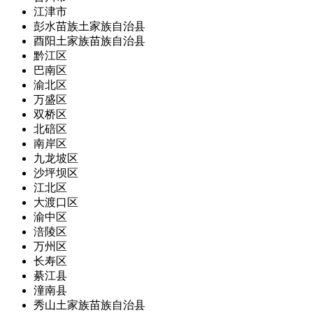
江津市
彭水苗族土家族自治县
酉阳土家族苗族自治县
黔江区
巴南区
渝北区
万盛区
双桥区
北碚区
南岸区
九龙坡区
沙坪坝区
江北区
大渡口区
渝中区
涪陵区
万州区
长寿区
綦江县
潼南县
秀山土家族苗族自治县