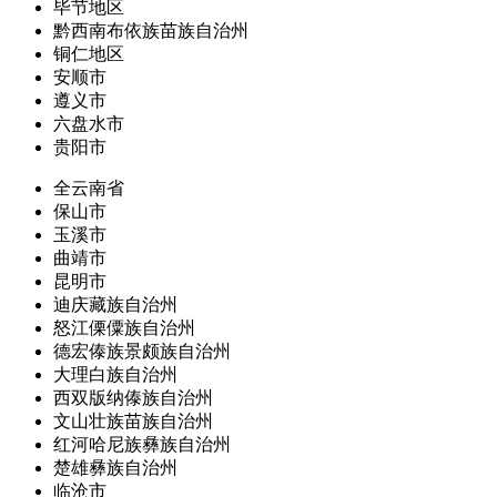
毕节地区
黔西南布依族苗族自治州
铜仁地区
安顺市
遵义市
六盘水市
贵阳市
全云南省
保山市
玉溪市
曲靖市
昆明市
迪庆藏族自治州
怒江傈僳族自治州
德宏傣族景颇族自治州
大理白族自治州
西双版纳傣族自治州
文山壮族苗族自治州
红河哈尼族彝族自治州
楚雄彝族自治州
临沧市