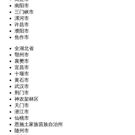
南阳市
三门峡市
漯河市
许昌市
濮阳市
焦作市
全湖北省
鄂州市
襄樊市
宜昌市
十堰市
黄石市
武汉市
荆门市
神农架林区
天门市
潜江市
仙桃市
恩施土家族苗族自治州
随州市