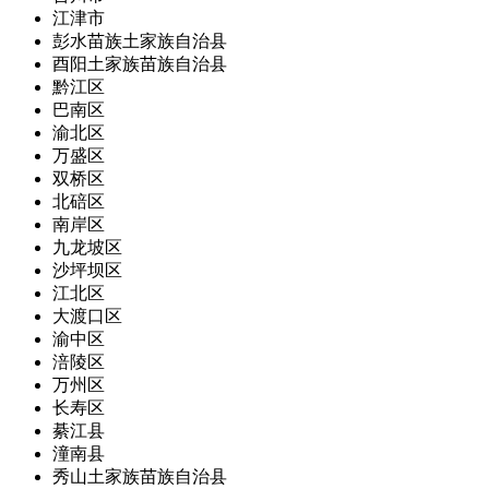
江津市
彭水苗族土家族自治县
酉阳土家族苗族自治县
黔江区
巴南区
渝北区
万盛区
双桥区
北碚区
南岸区
九龙坡区
沙坪坝区
江北区
大渡口区
渝中区
涪陵区
万州区
长寿区
綦江县
潼南县
秀山土家族苗族自治县