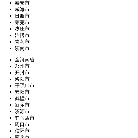
泰安市
威海市
日照市
莱芜市
枣庄市
淄博市
青岛市
济南市
全河南省
郑州市
开封市
洛阳市
平顶山市
安阳市
鹤壁市
新乡市
济源市
驻马店市
周口市
信阳市
商丘市