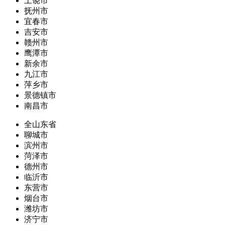
上饶市
抚州市
宜春市
吉安市
赣州市
鹰潭市
新余市
九江市
萍乡市
景德镇市
南昌市
全山东省
聊城市
滨州市
菏泽市
德州市
临沂市
东营市
烟台市
潍坊市
济宁市