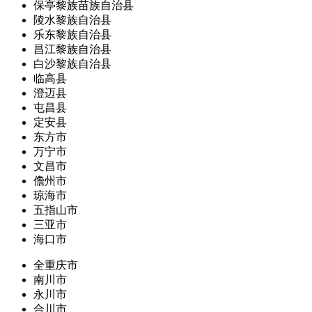
保亭黎族苗族自治县
陵水黎族自治县
乐东黎族自治县
昌江黎族自治县
白沙黎族自治县
临高县
澄迈县
屯昌县
定安县
东方市
万宁市
文昌市
儋州市
琼海市
五指山市
三亚市
海口市
全重庆市
南川市
永川市
合川市