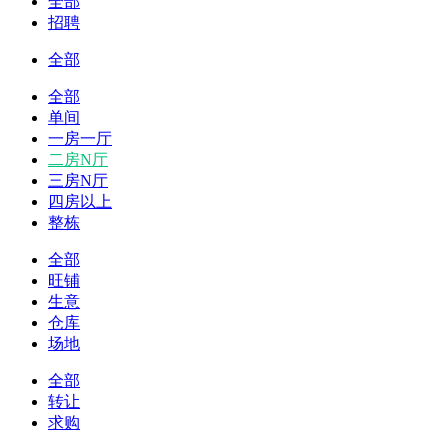
全部
招聘
全部
全部
单间
一房一厅
二房N厅
三房N厅
四房以上
整栋
全部
旺铺
生意
仓库
场地
全部
转让
求购