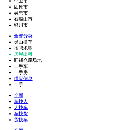
中卫市
固原市
吴忠市
石嘴山市
银川市
全部分类
灵山拼车
招聘求职
房屋出租
旺铺仓库场地
二手车
二手房
供应信息
二手
全部
车找人
人找车
车找货
货找车