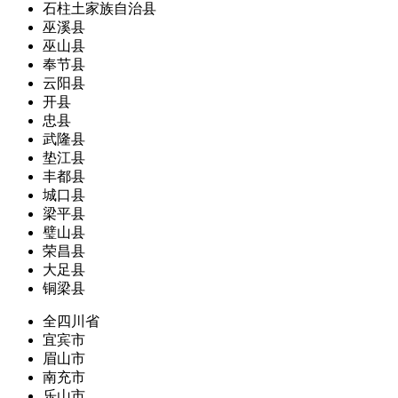
石柱土家族自治县
巫溪县
巫山县
奉节县
云阳县
开县
忠县
武隆县
垫江县
丰都县
城口县
梁平县
璧山县
荣昌县
大足县
铜梁县
全四川省
宜宾市
眉山市
南充市
乐山市