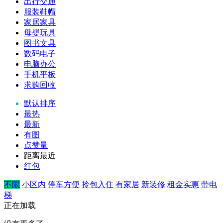
出行交通
服装鞋帽
家居家具
母婴玩具
图书文具
数码电子
电脑办公
手机平板
求购回收
默认排序
最热
最新
有图
点赞量
距离最近
红包
不限
小区内
停车方便
拎包入住
有家居
新装修
租金实惠
带电
梯
正在加载