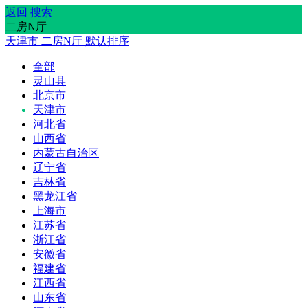
返回
搜索
二房N厅
天津市
二房N厅
默认排序
全部
灵山县
北京市
天津市
河北省
山西省
内蒙古自治区
辽宁省
吉林省
黑龙江省
上海市
江苏省
浙江省
安徽省
福建省
江西省
山东省