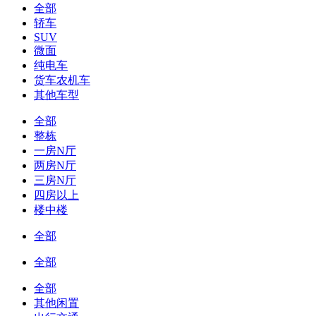
全部
轿车
SUV
微面
纯电车
货车农机车
其他车型
全部
整栋
一房N厅
两房N厅
三房N厅
四房以上
楼中楼
全部
全部
全部
其他闲置