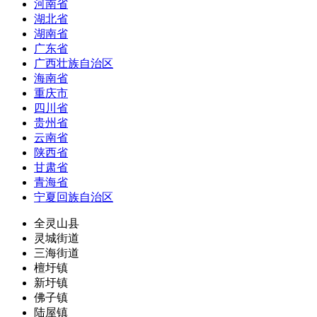
河南省
湖北省
湖南省
广东省
广西壮族自治区
海南省
重庆市
四川省
贵州省
云南省
陕西省
甘肃省
青海省
宁夏回族自治区
全灵山县
灵城街道
三海街道
檀圩镇
新圩镇
佛子镇
陆屋镇