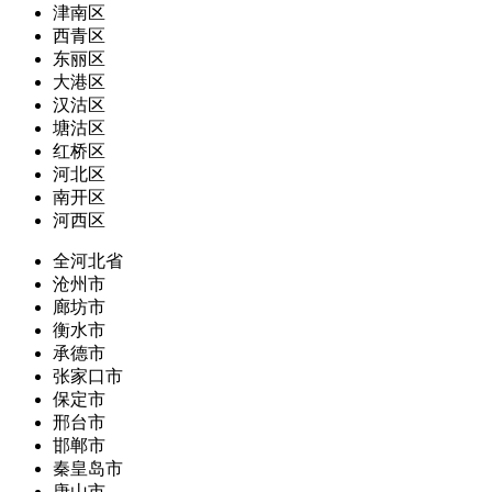
津南区
西青区
东丽区
大港区
汉沽区
塘沽区
红桥区
河北区
南开区
河西区
全河北省
沧州市
廊坊市
衡水市
承德市
张家口市
保定市
邢台市
邯郸市
秦皇岛市
唐山市