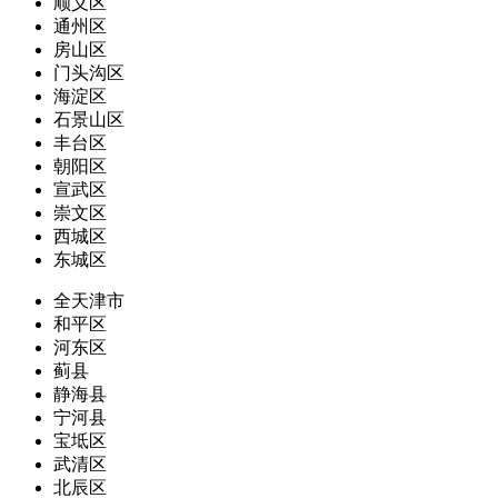
顺义区
通州区
房山区
门头沟区
海淀区
石景山区
丰台区
朝阳区
宣武区
崇文区
西城区
东城区
全天津市
和平区
河东区
蓟县
静海县
宁河县
宝坻区
武清区
北辰区