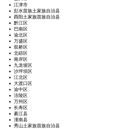
江津市
彭水苗族土家族自治县
酉阳土家族苗族自治县
黔江区
巴南区
渝北区
万盛区
双桥区
北碚区
南岸区
九龙坡区
沙坪坝区
江北区
大渡口区
渝中区
涪陵区
万州区
长寿区
綦江县
潼南县
秀山土家族苗族自治县