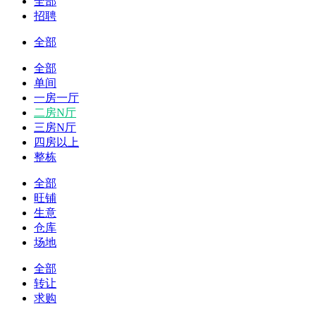
全部
招聘
全部
全部
单间
一房一厅
二房N厅
三房N厅
四房以上
整栋
全部
旺铺
生意
仓库
场地
全部
转让
求购