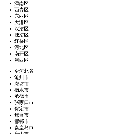
津南区
西青区
东丽区
大港区
汉沽区
塘沽区
红桥区
河北区
南开区
河西区
全河北省
沧州市
廊坊市
衡水市
承德市
张家口市
保定市
邢台市
邯郸市
秦皇岛市
唐山市