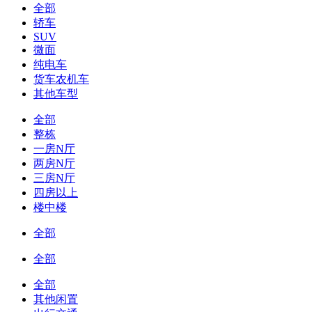
全部
轿车
SUV
微面
纯电车
货车农机车
其他车型
全部
整栋
一房N厅
两房N厅
三房N厅
四房以上
楼中楼
全部
全部
全部
其他闲置