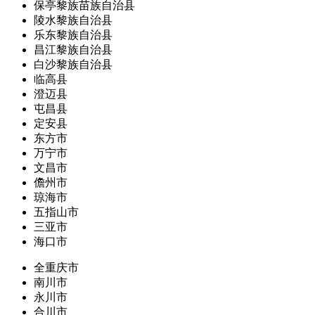
保亭黎族苗族自治县
陵水黎族自治县
乐东黎族自治县
昌江黎族自治县
白沙黎族自治县
临高县
澄迈县
屯昌县
定安县
东方市
万宁市
文昌市
儋州市
琼海市
五指山市
三亚市
海口市
全重庆市
南川市
永川市
合川市