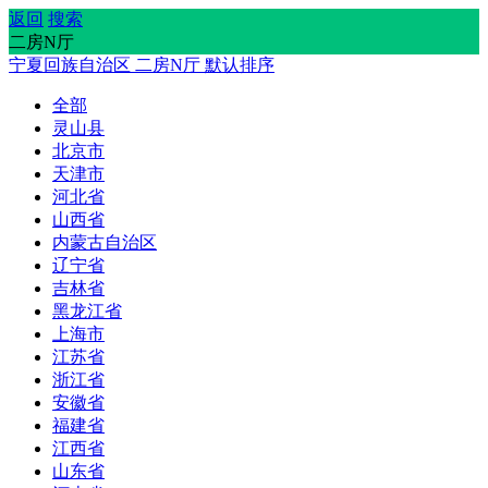
返回
搜索
二房N厅
宁夏回族自治区
二房N厅
默认排序
全部
灵山县
北京市
天津市
河北省
山西省
内蒙古自治区
辽宁省
吉林省
黑龙江省
上海市
江苏省
浙江省
安徽省
福建省
江西省
山东省