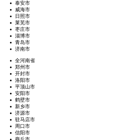
泰安市
威海市
日照市
莱芜市
枣庄市
淄博市
青岛市
济南市
全河南省
郑州市
开封市
洛阳市
平顶山市
安阳市
鹤壁市
新乡市
济源市
驻马店市
周口市
信阳市
商丘市