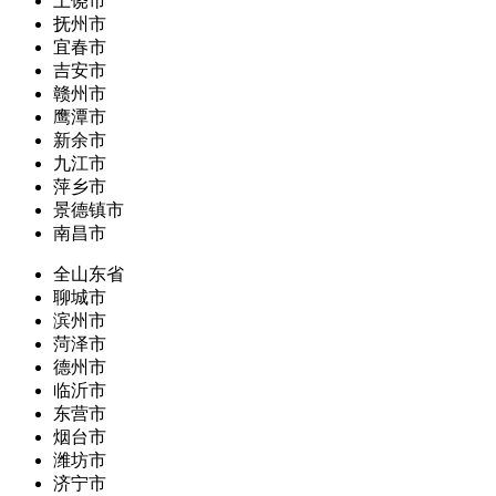
上饶市
抚州市
宜春市
吉安市
赣州市
鹰潭市
新余市
九江市
萍乡市
景德镇市
南昌市
全山东省
聊城市
滨州市
菏泽市
德州市
临沂市
东营市
烟台市
潍坊市
济宁市