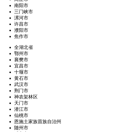
南阳市
三门峡市
漯河市
许昌市
濮阳市
焦作市
全湖北省
鄂州市
襄樊市
宜昌市
十堰市
黄石市
武汉市
荆门市
神农架林区
天门市
潜江市
仙桃市
恩施土家族苗族自治州
随州市