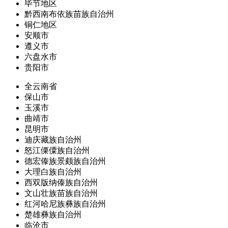
毕节地区
黔西南布依族苗族自治州
铜仁地区
安顺市
遵义市
六盘水市
贵阳市
全云南省
保山市
玉溪市
曲靖市
昆明市
迪庆藏族自治州
怒江傈僳族自治州
德宏傣族景颇族自治州
大理白族自治州
西双版纳傣族自治州
文山壮族苗族自治州
红河哈尼族彝族自治州
楚雄彝族自治州
临沧市