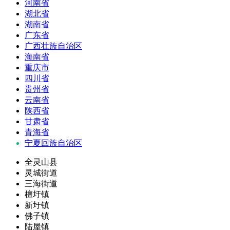
河南省
湖北省
湖南省
广东省
广西壮族自治区
海南省
重庆市
四川省
贵州省
云南省
陕西省
甘肃省
青海省
宁夏回族自治区
全灵山县
灵城街道
三海街道
檀圩镇
新圩镇
佛子镇
陆屋镇