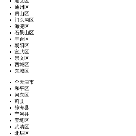
顺义区
通州区
房山区
门头沟区
海淀区
石景山区
丰台区
朝阳区
宣武区
崇文区
西城区
东城区
全天津市
和平区
河东区
蓟县
静海县
宁河县
宝坻区
武清区
北辰区