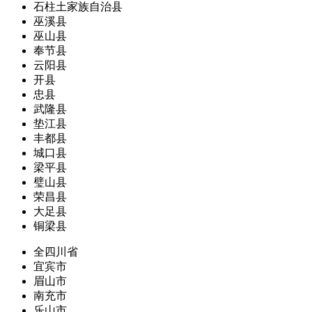
石柱土家族自治县
巫溪县
巫山县
奉节县
云阳县
开县
忠县
武隆县
垫江县
丰都县
城口县
梁平县
璧山县
荣昌县
大足县
铜梁县
全四川省
宜宾市
眉山市
南充市
乐山市