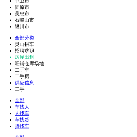
中卫市
固原市
吴忠市
石嘴山市
银川市
全部分类
灵山拼车
招聘求职
房屋出租
旺铺仓库场地
二手车
二手房
供应信息
二手
全部
车找人
人找车
车找货
货找车