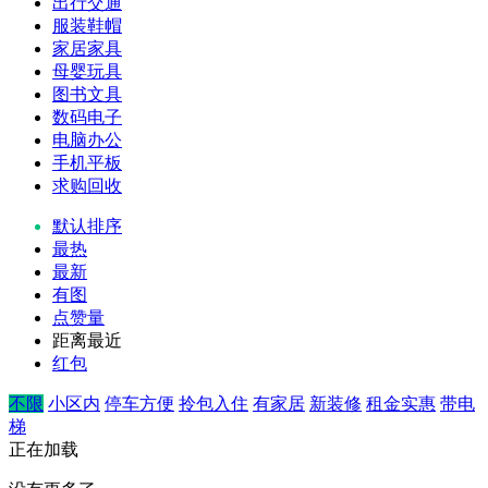
出行交通
服装鞋帽
家居家具
母婴玩具
图书文具
数码电子
电脑办公
手机平板
求购回收
默认排序
最热
最新
有图
点赞量
距离最近
红包
不限
小区内
停车方便
拎包入住
有家居
新装修
租金实惠
带电
梯
正在加载