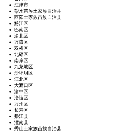
江津市
彭水苗族土家族自治县
酉阳土家族苗族自治县
黔江区
巴南区
渝北区
万盛区
双桥区
北碚区
南岸区
九龙坡区
沙坪坝区
江北区
大渡口区
渝中区
涪陵区
万州区
长寿区
綦江县
潼南县
秀山土家族苗族自治县