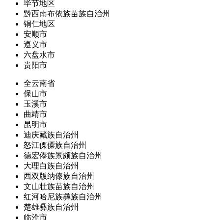
毕节地区
黔西南布依族苗族自治州
铜仁地区
安顺市
遵义市
六盘水市
贵阳市
全云南省
保山市
玉溪市
曲靖市
昆明市
迪庆藏族自治州
怒江傈僳族自治州
德宏傣族景颇族自治州
大理白族自治州
西双版纳傣族自治州
文山壮族苗族自治州
红河哈尼族彝族自治州
楚雄彝族自治州
临沧市