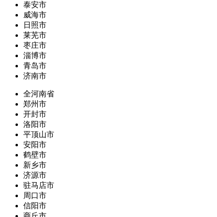
泰安市
威海市
日照市
莱芜市
枣庄市
淄博市
青岛市
济南市
全河南省
郑州市
开封市
洛阳市
平顶山市
安阳市
鹤壁市
新乡市
济源市
驻马店市
周口市
信阳市
商丘市