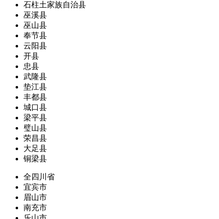
石柱土家族自治县
巫溪县
巫山县
奉节县
云阳县
开县
忠县
武隆县
垫江县
丰都县
城口县
梁平县
璧山县
荣昌县
大足县
铜梁县
全四川省
宜宾市
眉山市
南充市
乐山市