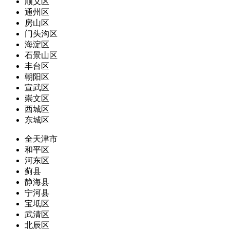
顺义区
通州区
房山区
门头沟区
海淀区
石景山区
丰台区
朝阳区
宣武区
崇文区
西城区
东城区
全天津市
和平区
河东区
蓟县
静海县
宁河县
宝坻区
武清区
北辰区