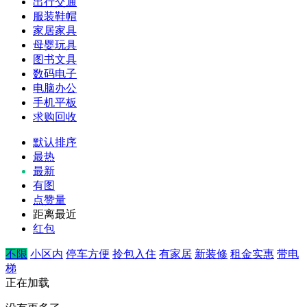
出行交通
服装鞋帽
家居家具
母婴玩具
图书文具
数码电子
电脑办公
手机平板
求购回收
默认排序
最热
最新
有图
点赞量
距离最近
红包
不限
小区内
停车方便
拎包入住
有家居
新装修
租金实惠
带电
梯
正在加载