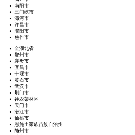
南阳市
三门峡市
漯河市
许昌市
濮阳市
焦作市
全湖北省
鄂州市
襄樊市
宜昌市
十堰市
黄石市
武汉市
荆门市
神农架林区
天门市
潜江市
仙桃市
恩施土家族苗族自治州
随州市