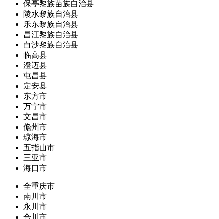
保亭黎族苗族自治县
陵水黎族自治县
乐东黎族自治县
昌江黎族自治县
白沙黎族自治县
临高县
澄迈县
屯昌县
定安县
东方市
万宁市
文昌市
儋州市
琼海市
五指山市
三亚市
海口市
全重庆市
南川市
永川市
合川市