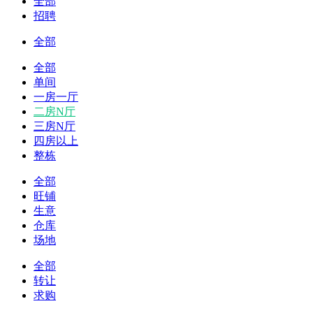
全部
招聘
全部
全部
单间
一房一厅
二房N厅
三房N厅
四房以上
整栋
全部
旺铺
生意
仓库
场地
全部
转让
求购