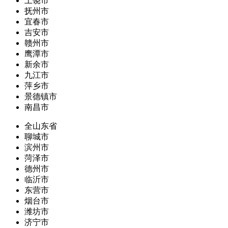
上饶市
抚州市
宜春市
吉安市
赣州市
鹰潭市
新余市
九江市
萍乡市
景德镇市
南昌市
全山东省
聊城市
滨州市
菏泽市
德州市
临沂市
东营市
烟台市
潍坊市
济宁市