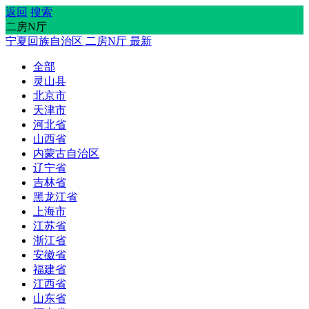
返回
搜索
二房N厅
宁夏回族自治区
二房N厅
最新
全部
灵山县
北京市
天津市
河北省
山西省
内蒙古自治区
辽宁省
吉林省
黑龙江省
上海市
江苏省
浙江省
安徽省
福建省
江西省
山东省