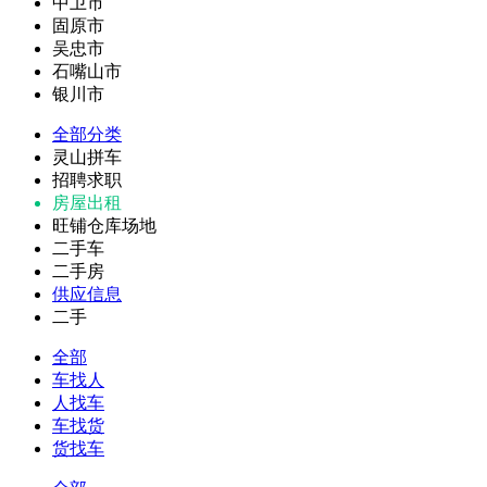
中卫市
固原市
吴忠市
石嘴山市
银川市
全部分类
灵山拼车
招聘求职
房屋出租
旺铺仓库场地
二手车
二手房
供应信息
二手
全部
车找人
人找车
车找货
货找车