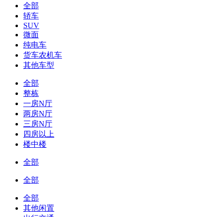
全部
轿车
SUV
微面
纯电车
货车农机车
其他车型
全部
整栋
一房N厅
两房N厅
三房N厅
四房以上
楼中楼
全部
全部
全部
其他闲置