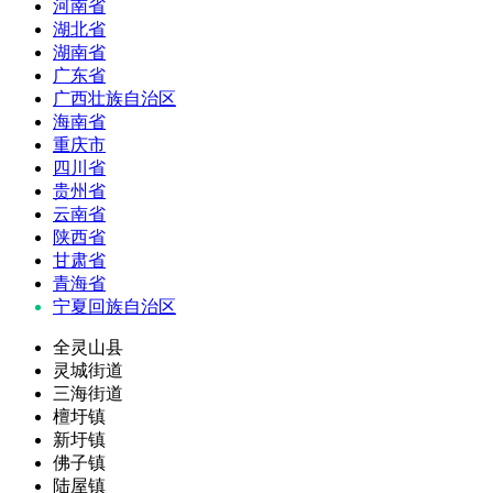
河南省
湖北省
湖南省
广东省
广西壮族自治区
海南省
重庆市
四川省
贵州省
云南省
陕西省
甘肃省
青海省
宁夏回族自治区
全灵山县
灵城街道
三海街道
檀圩镇
新圩镇
佛子镇
陆屋镇