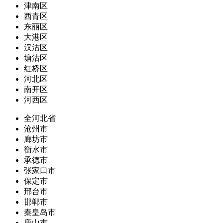
津南区
西青区
东丽区
大港区
汉沽区
塘沽区
红桥区
河北区
南开区
河西区
全河北省
沧州市
廊坊市
衡水市
承德市
张家口市
保定市
邢台市
邯郸市
秦皇岛市
唐山市