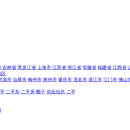
省
吉林省
黑龙江省
上海市
江苏省
浙江省
安徽省
福建省
江西省
治区
河源市
汕尾市
梅州市
惠州市
肇庆市
茂名市
湛江市
江门市
佛山
手
二手车
二手房
圈子
供应信息
二手
梯