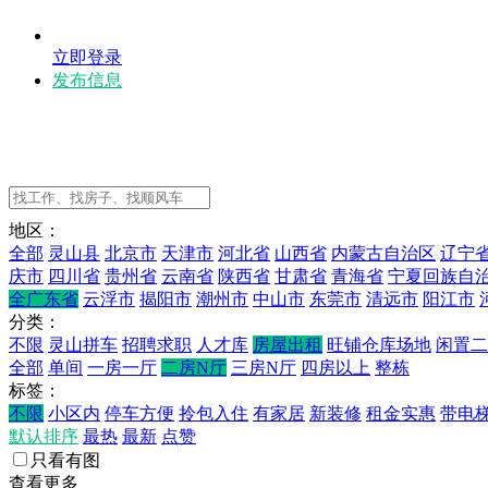
立即登录
发布信息
地区：
全部
灵山县
北京市
天津市
河北省
山西省
内蒙古自治区
辽宁
庆市
四川省
贵州省
云南省
陕西省
甘肃省
青海省
宁夏回族自
全广东省
云浮市
揭阳市
潮州市
中山市
东莞市
清远市
阳江市
分类：
不限
灵山拼车
招聘求职
人才库
房屋出租
旺铺仓库场地
闲置二
全部
单间
一房一厅
二房N厅
三房N厅
四房以上
整栋
标签：
不限
小区内
停车方便
拎包入住
有家居
新装修
租金实惠
带电
默认排序
最热
最新
点赞
只看有图
查看更多