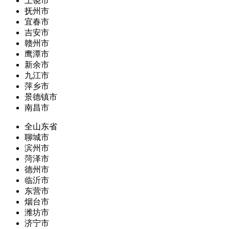
上饶市
抚州市
宜春市
吉安市
赣州市
鹰潭市
新余市
九江市
萍乡市
景德镇市
南昌市
全山东省
聊城市
滨州市
菏泽市
德州市
临沂市
东营市
烟台市
潍坊市
济宁市