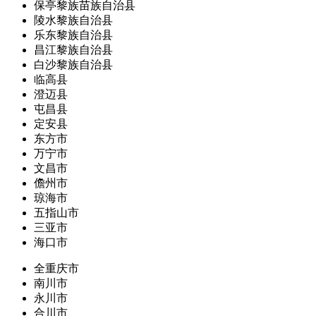
保亭黎族苗族自治县
陵水黎族自治县
乐东黎族自治县
昌江黎族自治县
白沙黎族自治县
临高县
澄迈县
屯昌县
定安县
东方市
万宁市
文昌市
儋州市
琼海市
五指山市
三亚市
海口市
全重庆市
南川市
永川市
合川市