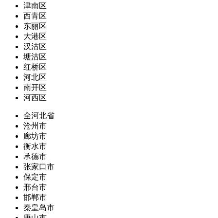
津南区
西青区
东丽区
大港区
汉沽区
塘沽区
红桥区
河北区
南开区
河西区
全河北省
沧州市
廊坊市
衡水市
承德市
张家口市
保定市
邢台市
邯郸市
秦皇岛市
唐山市