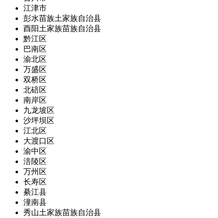
江津市
彭水苗族土家族自治县
酉阳土家族苗族自治县
黔江区
巴南区
渝北区
万盛区
双桥区
北碚区
南岸区
九龙坡区
沙坪坝区
江北区
大渡口区
渝中区
涪陵区
万州区
长寿区
綦江县
潼南县
秀山土家族苗族自治县