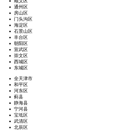
顺义区
通州区
房山区
门头沟区
海淀区
石景山区
丰台区
朝阳区
宣武区
崇文区
西城区
东城区
全天津市
和平区
河东区
蓟县
静海县
宁河县
宝坻区
武清区
北辰区