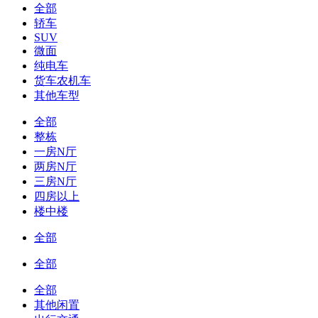
全部
轿车
SUV
微面
纯电车
货车农机车
其他车型
全部
整栋
一房N厅
两房N厅
三房N厅
四房以上
楼中楼
全部
全部
全部
其他闲置