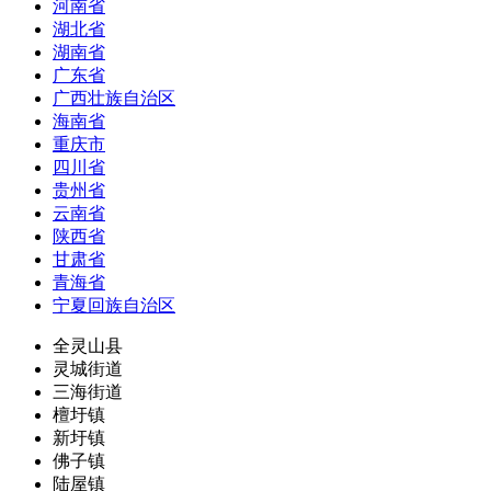
河南省
湖北省
湖南省
广东省
广西壮族自治区
海南省
重庆市
四川省
贵州省
云南省
陕西省
甘肃省
青海省
宁夏回族自治区
全灵山县
灵城街道
三海街道
檀圩镇
新圩镇
佛子镇
陆屋镇