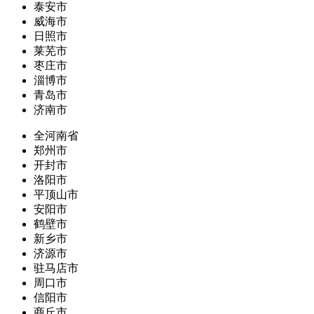
泰安市
威海市
日照市
莱芜市
枣庄市
淄博市
青岛市
济南市
全河南省
郑州市
开封市
洛阳市
平顶山市
安阳市
鹤壁市
新乡市
济源市
驻马店市
周口市
信阳市
商丘市