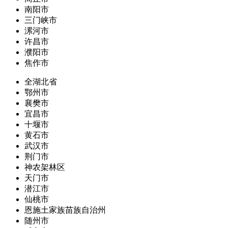
南阳市
三门峡市
漯河市
许昌市
濮阳市
焦作市
全湖北省
鄂州市
襄樊市
宜昌市
十堰市
黄石市
武汉市
荆门市
神农架林区
天门市
潜江市
仙桃市
恩施土家族苗族自治州
随州市