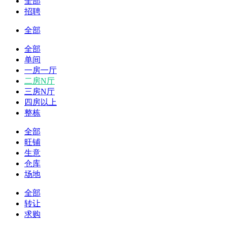
全部
招聘
全部
全部
单间
一房一厅
二房N厅
三房N厅
四房以上
整栋
全部
旺铺
生意
仓库
场地
全部
转让
求购