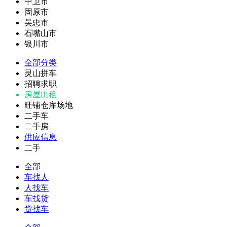
中卫市
固原市
吴忠市
石嘴山市
银川市
全部分类
灵山拼车
招聘求职
房屋出租
旺铺仓库场地
二手车
二手房
供应信息
二手
全部
车找人
人找车
车找货
货找车