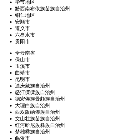
毕节地区
黔西南布依族苗族自治州
铜仁地区
安顺市
遵义市
六盘水市
贵阳市
全云南省
保山市
玉溪市
曲靖市
昆明市
迪庆藏族自治州
怒江傈僳族自治州
德宏傣族景颇族自治州
大理白族自治州
西双版纳傣族自治州
文山壮族苗族自治州
红河哈尼族彝族自治州
楚雄彝族自治州
临沧市