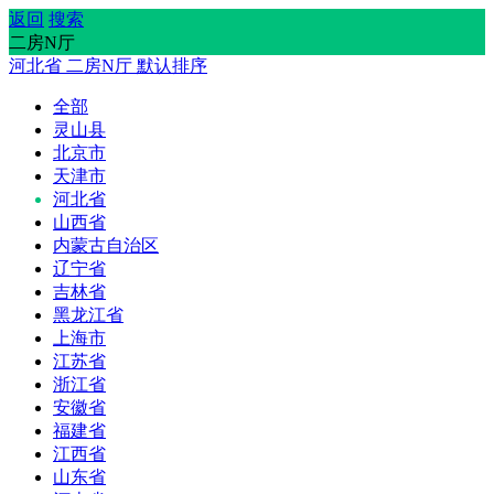
返回
搜索
二房N厅
河北省
二房N厅
默认排序
全部
灵山县
北京市
天津市
河北省
山西省
内蒙古自治区
辽宁省
吉林省
黑龙江省
上海市
江苏省
浙江省
安徽省
福建省
江西省
山东省