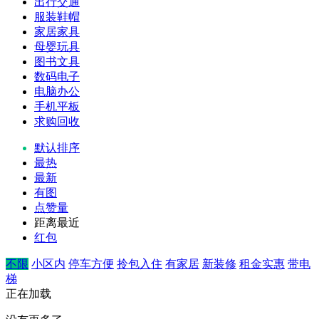
出行交通
服装鞋帽
家居家具
母婴玩具
图书文具
数码电子
电脑办公
手机平板
求购回收
默认排序
最热
最新
有图
点赞量
距离最近
红包
不限
小区内
停车方便
拎包入住
有家居
新装修
租金实惠
带电
梯
正在加载