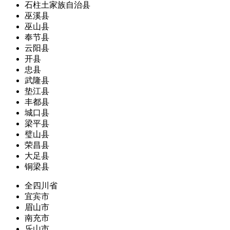
石柱土家族自治县
巫溪县
巫山县
奉节县
云阳县
开县
忠县
武隆县
垫江县
丰都县
城口县
梁平县
璧山县
荣昌县
大足县
铜梁县
全四川省
宜宾市
眉山市
南充市
乐山市