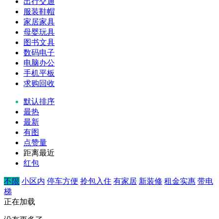
出行交通
服装鞋帽
家居家具
母婴玩具
图书文具
数码电子
电脑办公
手机平板
求购回收
默认排序
最热
最新
有图
点赞量
距离最近
红包
不限
小区内
停车方便
拎包入住
有家居
新装修
租金实惠
带电
梯
正在加载