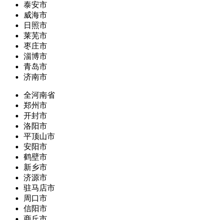
泰安市
威海市
日照市
莱芜市
枣庄市
淄博市
青岛市
济南市
全河南省
郑州市
开封市
洛阳市
平顶山市
安阳市
鹤壁市
新乡市
济源市
驻马店市
周口市
信阳市
商丘市