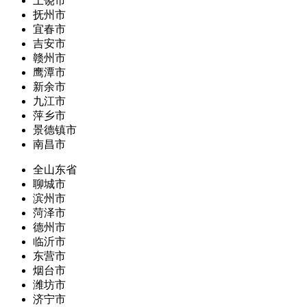
上饶市
抚州市
宜春市
吉安市
赣州市
鹰潭市
新余市
九江市
萍乡市
景德镇市
南昌市
全山东省
聊城市
滨州市
菏泽市
德州市
临沂市
东营市
烟台市
潍坊市
济宁市