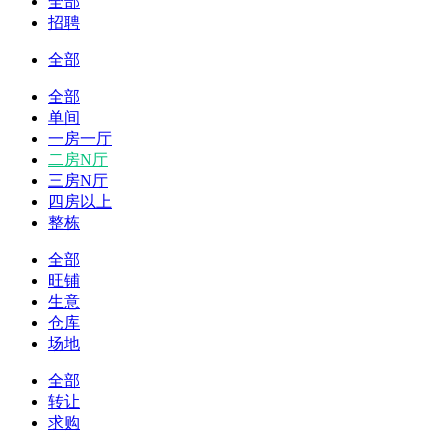
全部
招聘
全部
全部
单间
一房一厅
二房N厅
三房N厅
四房以上
整栋
全部
旺铺
生意
仓库
场地
全部
转让
求购