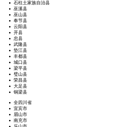
石柱土家族自治县
巫溪县
巫山县
奉节县
云阳县
开县
忠县
武隆县
垫江县
丰都县
城口县
梁平县
璧山县
荣昌县
大足县
铜梁县
全四川省
宜宾市
眉山市
南充市
乐山市