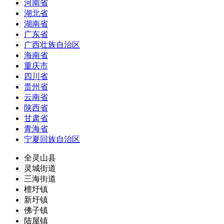
河南省
湖北省
湖南省
广东省
广西壮族自治区
海南省
重庆市
四川省
贵州省
云南省
陕西省
甘肃省
青海省
宁夏回族自治区
全灵山县
灵城街道
三海街道
檀圩镇
新圩镇
佛子镇
陆屋镇