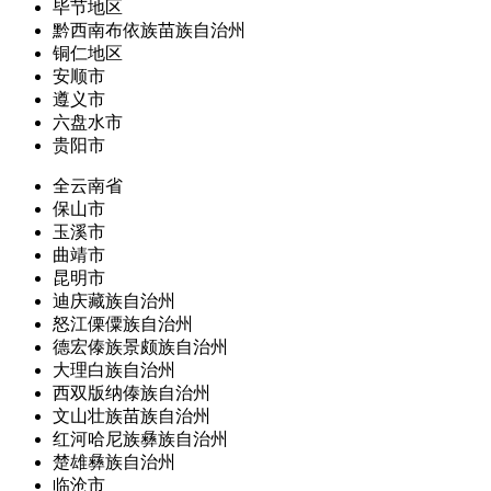
毕节地区
黔西南布依族苗族自治州
铜仁地区
安顺市
遵义市
六盘水市
贵阳市
全云南省
保山市
玉溪市
曲靖市
昆明市
迪庆藏族自治州
怒江傈僳族自治州
德宏傣族景颇族自治州
大理白族自治州
西双版纳傣族自治州
文山壮族苗族自治州
红河哈尼族彝族自治州
楚雄彝族自治州
临沧市