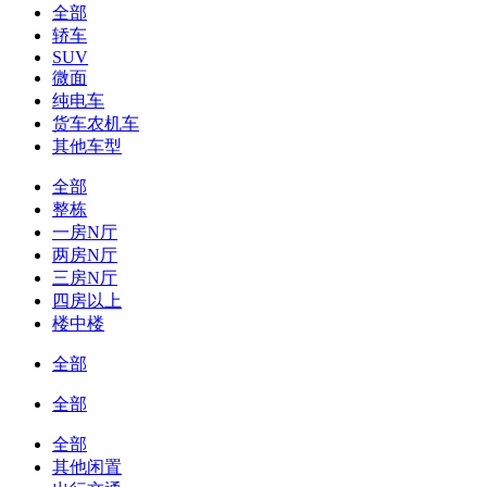
全部
轿车
SUV
微面
纯电车
货车农机车
其他车型
全部
整栋
一房N厅
两房N厅
三房N厅
四房以上
楼中楼
全部
全部
全部
其他闲置