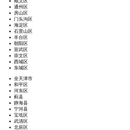
顺义区
通州区
房山区
门头沟区
海淀区
石景山区
丰台区
朝阳区
宣武区
崇文区
西城区
东城区
全天津市
和平区
河东区
蓟县
静海县
宁河县
宝坻区
武清区
北辰区