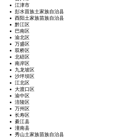
江津市
彭水苗族土家族自治县
酉阳土家族苗族自治县
黔江区
巴南区
渝北区
万盛区
双桥区
北碚区
南岸区
九龙坡区
沙坪坝区
江北区
大渡口区
渝中区
涪陵区
万州区
长寿区
綦江县
潼南县
秀山土家族苗族自治县