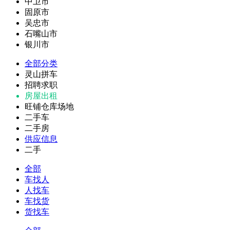
中卫市
固原市
吴忠市
石嘴山市
银川市
全部分类
灵山拼车
招聘求职
房屋出租
旺铺仓库场地
二手车
二手房
供应信息
二手
全部
车找人
人找车
车找货
货找车