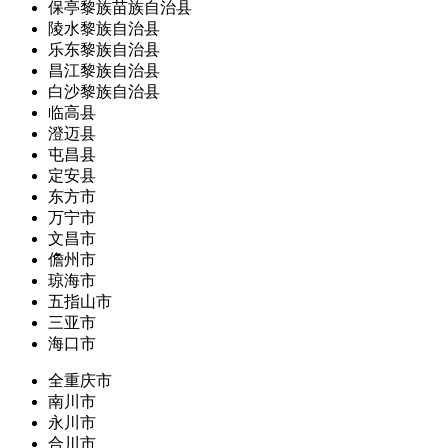
保亭黎族苗族自治县
陵水黎族自治县
乐东黎族自治县
昌江黎族自治县
白沙黎族自治县
临高县
澄迈县
屯昌县
定安县
东方市
万宁市
文昌市
儋州市
琼海市
五指山市
三亚市
海口市
全重庆市
南川市
永川市
合川市