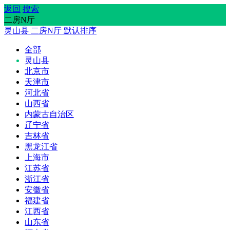
返回
搜索
二房N厅
灵山县
二房N厅
默认排序
全部
灵山县
北京市
天津市
河北省
山西省
内蒙古自治区
辽宁省
吉林省
黑龙江省
上海市
江苏省
浙江省
安徽省
福建省
江西省
山东省