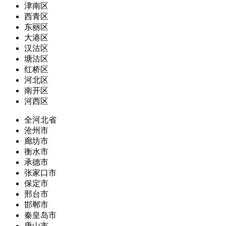
津南区
西青区
东丽区
大港区
汉沽区
塘沽区
红桥区
河北区
南开区
河西区
全河北省
沧州市
廊坊市
衡水市
承德市
张家口市
保定市
邢台市
邯郸市
秦皇岛市
唐山市