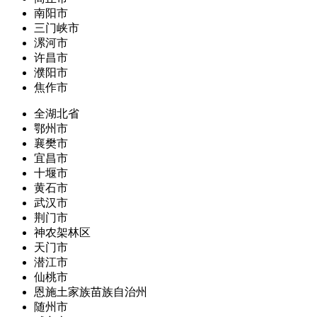
南阳市
三门峡市
漯河市
许昌市
濮阳市
焦作市
全湖北省
鄂州市
襄樊市
宜昌市
十堰市
黄石市
武汉市
荆门市
神农架林区
天门市
潜江市
仙桃市
恩施土家族苗族自治州
随州市