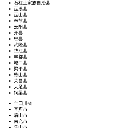
石柱土家族自治县
巫溪县
巫山县
奉节县
云阳县
开县
忠县
武隆县
垫江县
丰都县
城口县
梁平县
璧山县
荣昌县
大足县
铜梁县
全四川省
宜宾市
眉山市
南充市
乐山市