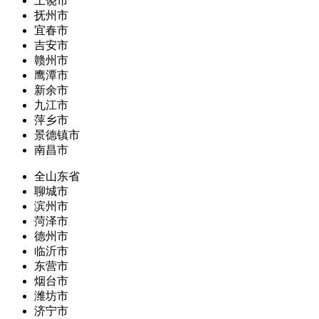
上饶市
抚州市
宜春市
吉安市
赣州市
鹰潭市
新余市
九江市
萍乡市
景德镇市
南昌市
全山东省
聊城市
滨州市
菏泽市
德州市
临沂市
东营市
烟台市
潍坊市
济宁市