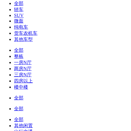
全部
轿车
SUV
微面
纯电车
货车农机车
其他车型
全部
整栋
一房N厅
两房N厅
三房N厅
四房以上
楼中楼
全部
全部
全部
其他闲置