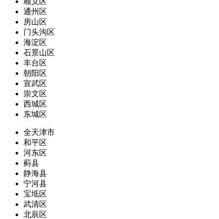
顺义区
通州区
房山区
门头沟区
海淀区
石景山区
丰台区
朝阳区
宣武区
崇文区
西城区
东城区
全天津市
和平区
河东区
蓟县
静海县
宁河县
宝坻区
武清区
北辰区