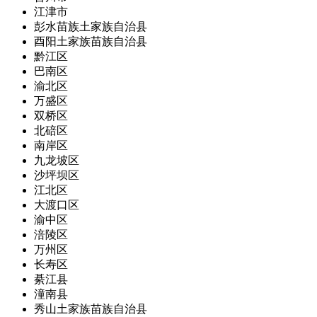
江津市
彭水苗族土家族自治县
酉阳土家族苗族自治县
黔江区
巴南区
渝北区
万盛区
双桥区
北碚区
南岸区
九龙坡区
沙坪坝区
江北区
大渡口区
渝中区
涪陵区
万州区
长寿区
綦江县
潼南县
秀山土家族苗族自治县