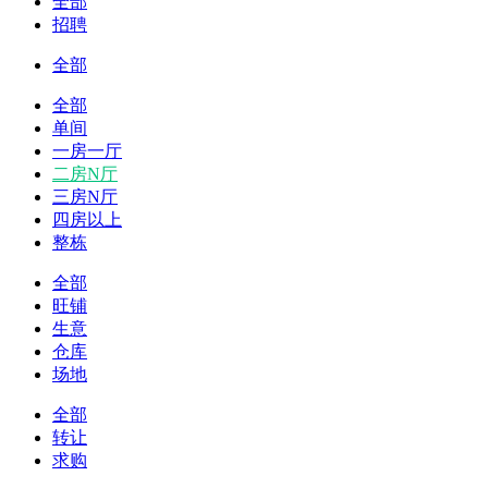
全部
招聘
全部
全部
单间
一房一厅
二房N厅
三房N厅
四房以上
整栋
全部
旺铺
生意
仓库
场地
全部
转让
求购