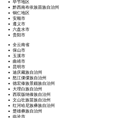
毕节地区
黔西南布依族苗族自治州
铜仁地区
安顺市
遵义市
六盘水市
贵阳市
全云南省
保山市
玉溪市
曲靖市
昆明市
迪庆藏族自治州
怒江傈僳族自治州
德宏傣族景颇族自治州
大理白族自治州
西双版纳傣族自治州
文山壮族苗族自治州
红河哈尼族彝族自治州
楚雄彝族自治州
临沧市