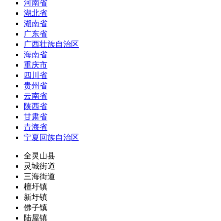
河南省
湖北省
湖南省
广东省
广西壮族自治区
海南省
重庆市
四川省
贵州省
云南省
陕西省
甘肃省
青海省
宁夏回族自治区
全灵山县
灵城街道
三海街道
檀圩镇
新圩镇
佛子镇
陆屋镇