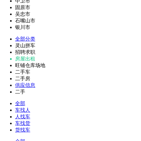
中卫市
固原市
吴忠市
石嘴山市
银川市
全部分类
灵山拼车
招聘求职
房屋出租
旺铺仓库场地
二手车
二手房
供应信息
二手
全部
车找人
人找车
车找货
货找车