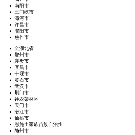
南阳市
三门峡市
漯河市
许昌市
濮阳市
焦作市
全湖北省
鄂州市
襄樊市
宜昌市
十堰市
黄石市
武汉市
荆门市
神农架林区
天门市
潜江市
仙桃市
恩施土家族苗族自治州
随州市