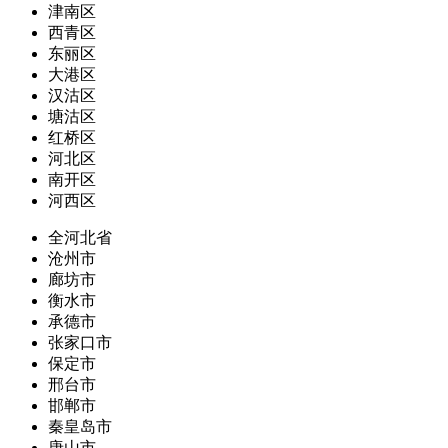
津南区
西青区
东丽区
大港区
汉沽区
塘沽区
红桥区
河北区
南开区
河西区
全河北省
沧州市
廊坊市
衡水市
承德市
张家口市
保定市
邢台市
邯郸市
秦皇岛市
唐山市