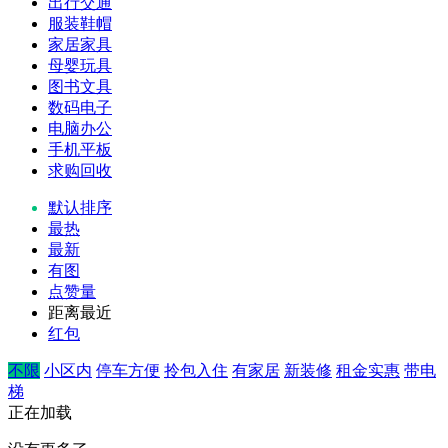
出行交通
服装鞋帽
家居家具
母婴玩具
图书文具
数码电子
电脑办公
手机平板
求购回收
默认排序
最热
最新
有图
点赞量
距离最近
红包
不限
小区内
停车方便
拎包入住
有家居
新装修
租金实惠
带电
梯
正在加载