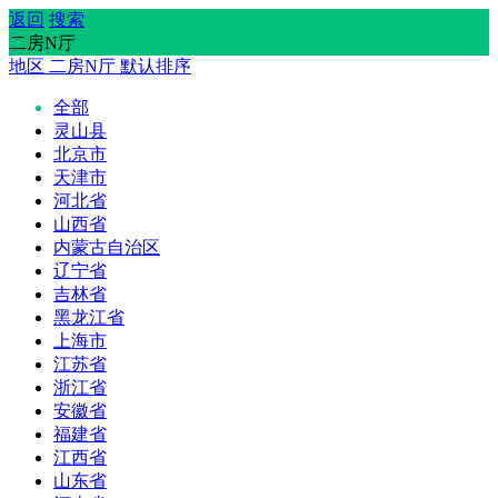
返回
搜索
二房N厅
地区
二房N厅
默认排序
全部
灵山县
北京市
天津市
河北省
山西省
内蒙古自治区
辽宁省
吉林省
黑龙江省
上海市
江苏省
浙江省
安徽省
福建省
江西省
山东省