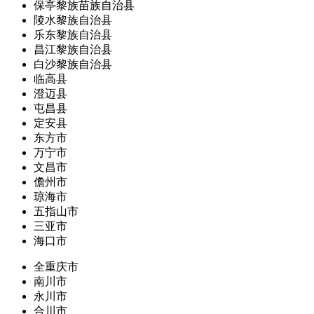
保亭黎族苗族自治县
陵水黎族自治县
乐东黎族自治县
昌江黎族自治县
白沙黎族自治县
临高县
澄迈县
屯昌县
定安县
东方市
万宁市
文昌市
儋州市
琼海市
五指山市
三亚市
海口市
全重庆市
南川市
永川市
合川市