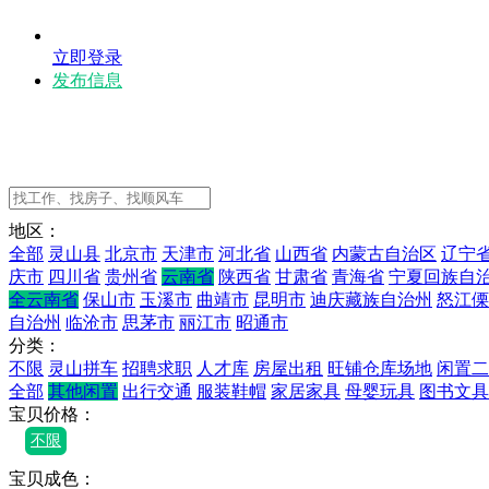
立即登录
发布信息
地区：
全部
灵山县
北京市
天津市
河北省
山西省
内蒙古自治区
辽宁
庆市
四川省
贵州省
云南省
陕西省
甘肃省
青海省
宁夏回族自
全云南省
保山市
玉溪市
曲靖市
昆明市
迪庆藏族自治州
怒江傈
自治州
临沧市
思茅市
丽江市
昭通市
分类：
不限
灵山拼车
招聘求职
人才库
房屋出租
旺铺仓库场地
闲置二
全部
其他闲置
出行交通
服装鞋帽
家居家具
母婴玩具
图书文具
宝贝价格：
不限
宝贝成色：