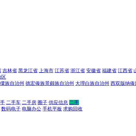
省
吉林省
黑龙江省
上海市
江苏省
浙江省
安徽省
福建省
江西省
治区
僳族自治州
德宏傣族景颇族自治州
大理白族自治州
西双版纳傣
手
二手车
二手房
圈子
供应信息
二手
数码电子
电脑办公
手机平板
求购回收