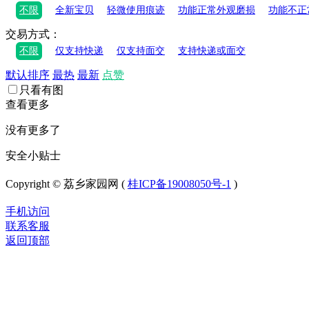
不限
全新宝贝
轻微使用痕迹
功能正常外观磨损
功能不正
交易方式：
不限
仅支持快递
仅支持面交
支持快递或面交
默认排序
最热
最新
点赞
只看有图
查看更多
没有更多了
安全小贴士
Copyright © 荔乡家园网 (
桂ICP备19008050号-1
)
手机访问
联系客服
返回顶部