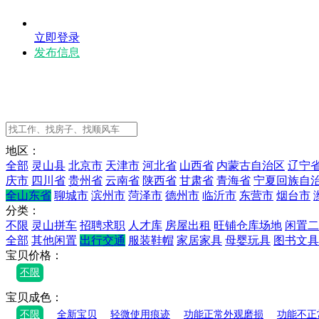
立即登录
发布信息
地区：
全部
灵山县
北京市
天津市
河北省
山西省
内蒙古自治区
辽宁
庆市
四川省
贵州省
云南省
陕西省
甘肃省
青海省
宁夏回族自
全山东省
聊城市
滨州市
菏泽市
德州市
临沂市
东营市
烟台市
分类：
不限
灵山拼车
招聘求职
人才库
房屋出租
旺铺仓库场地
闲置二
全部
其他闲置
出行交通
服装鞋帽
家居家具
母婴玩具
图书文具
宝贝价格：
不限
宝贝成色：
不限
全新宝贝
轻微使用痕迹
功能正常外观磨损
功能不正