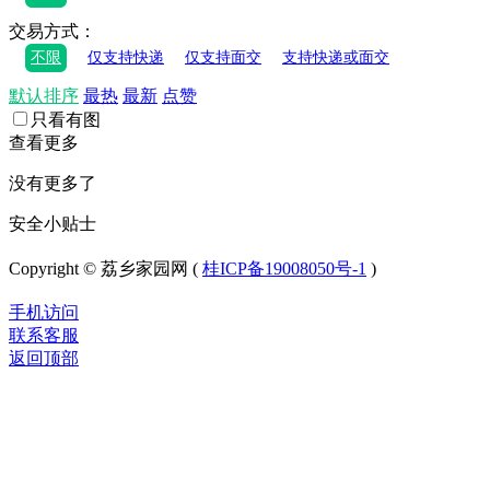
交易方式：
不限
仅支持快递
仅支持面交
支持快递或面交
默认排序
最热
最新
点赞
只看有图
查看更多
没有更多了
安全小贴士
Copyright © 荔乡家园网 (
桂ICP备19008050号-1
)
手机访问
联系客服
返回顶部