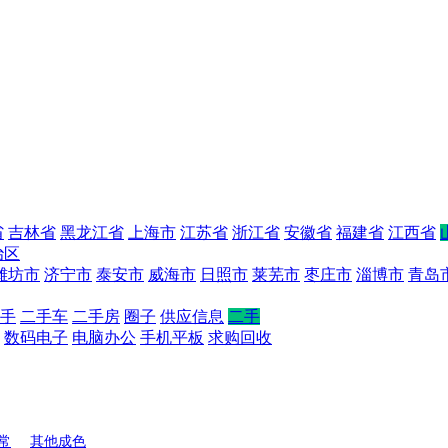
省
吉林省
黑龙江省
上海市
江苏省
浙江省
安徽省
福建省
江西省
治区
潍坊市
济宁市
泰安市
威海市
日照市
莱芜市
枣庄市
淄博市
青岛
手
二手车
二手房
圈子
供应信息
二手
数码电子
电脑办公
手机平板
求购回收
常
其他成色