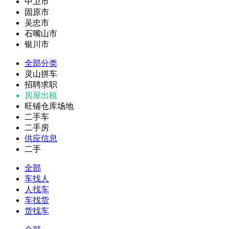
中卫市
固原市
吴忠市
石嘴山市
银川市
全部分类
灵山拼车
招聘求职
房屋出租
旺铺仓库场地
二手车
二手房
供应信息
二手
全部
车找人
人找车
车找货
货找车