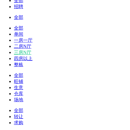
全部
招聘
全部
全部
单间
一房一厅
二房N厅
三房N厅
四房以上
整栋
全部
旺铺
生意
仓库
场地
全部
转让
求购