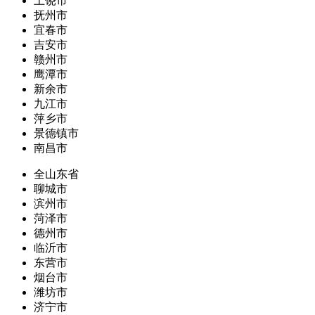
上饶市
抚州市
宜春市
吉安市
赣州市
鹰潭市
新余市
九江市
萍乡市
景德镇市
南昌市
全山东省
聊城市
滨州市
菏泽市
德州市
临沂市
东营市
烟台市
潍坊市
济宁市