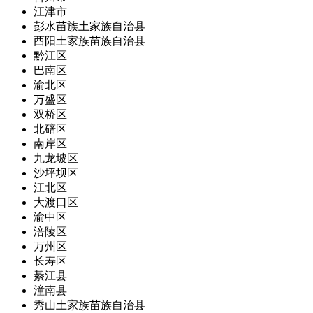
江津市
彭水苗族土家族自治县
酉阳土家族苗族自治县
黔江区
巴南区
渝北区
万盛区
双桥区
北碚区
南岸区
九龙坡区
沙坪坝区
江北区
大渡口区
渝中区
涪陵区
万州区
长寿区
綦江县
潼南县
秀山土家族苗族自治县