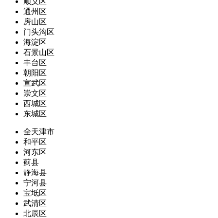
顺义区
通州区
房山区
门头沟区
海淀区
石景山区
丰台区
朝阳区
宣武区
崇文区
西城区
东城区
全天津市
和平区
河东区
蓟县
静海县
宁河县
宝坻区
武清区
北辰区