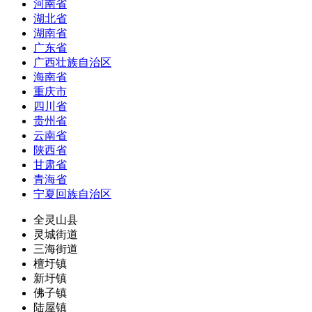
河南省
湖北省
湖南省
广东省
广西壮族自治区
海南省
重庆市
四川省
贵州省
云南省
陕西省
甘肃省
青海省
宁夏回族自治区
全灵山县
灵城街道
三海街道
檀圩镇
新圩镇
佛子镇
陆屋镇