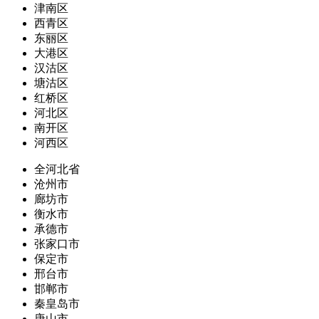
津南区
西青区
东丽区
大港区
汉沽区
塘沽区
红桥区
河北区
南开区
河西区
全河北省
沧州市
廊坊市
衡水市
承德市
张家口市
保定市
邢台市
邯郸市
秦皇岛市
唐山市