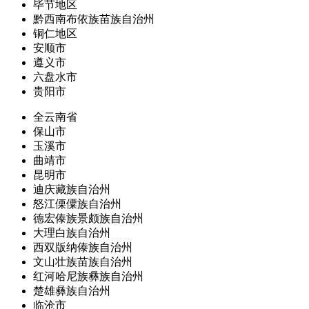
毕节地区
黔西南布依族苗族自治州
铜仁地区
安顺市
遵义市
六盘水市
贵阳市
全云南省
保山市
玉溪市
曲靖市
昆明市
迪庆藏族自治州
怒江傈僳族自治州
德宏傣族景颇族自治州
大理白族自治州
西双版纳傣族自治州
文山壮族苗族自治州
红河哈尼族彝族自治州
楚雄彝族自治州
临沧市