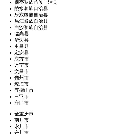
保亭黎族苗族自治县
陵水黎族自治县
乐东黎族自治县
昌江黎族自治县
白沙黎族自治县
临高县
澄迈县
屯昌县
定安县
东方市
万宁市
文昌市
儋州市
琼海市
五指山市
三亚市
海口市
全重庆市
南川市
永川市
合川市