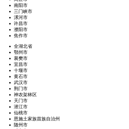
南阳市
三门峡市
漯河市
许昌市
濮阳市
焦作市
全湖北省
鄂州市
襄樊市
宜昌市
十堰市
黄石市
武汉市
荆门市
神农架林区
天门市
潜江市
仙桃市
恩施土家族苗族自治州
随州市