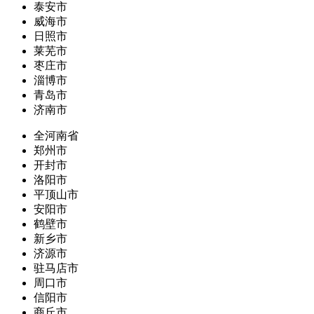
泰安市
威海市
日照市
莱芜市
枣庄市
淄博市
青岛市
济南市
全河南省
郑州市
开封市
洛阳市
平顶山市
安阳市
鹤壁市
新乡市
济源市
驻马店市
周口市
信阳市
商丘市