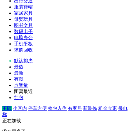
出行交通
服装鞋帽
家居家具
母婴玩具
图书文具
数码电子
电脑办公
手机平板
求购回收
默认排序
最热
最新
有图
点赞量
距离最近
红包
不限
小区内
停车方便
拎包入住
有家居
新装修
租金实惠
带电
梯
正在加载