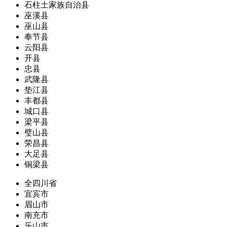
石柱土家族自治县
巫溪县
巫山县
奉节县
云阳县
开县
忠县
武隆县
垫江县
丰都县
城口县
梁平县
璧山县
荣昌县
大足县
铜梁县
全四川省
宜宾市
眉山市
南充市
乐山市