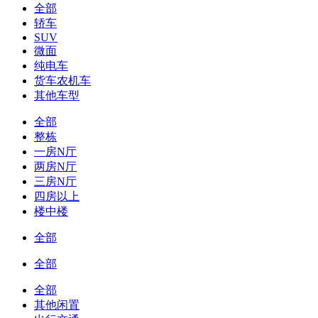
全部
轿车
SUV
微面
纯电车
货车农机车
其他车型
全部
整栋
一房N厅
两房N厅
三房N厅
四房以上
楼中楼
全部
全部
全部
其他闲置