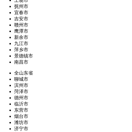
上饶市
抚州市
宜春市
吉安市
赣州市
鹰潭市
新余市
九江市
萍乡市
景德镇市
南昌市
全山东省
聊城市
滨州市
菏泽市
德州市
临沂市
东营市
烟台市
潍坊市
济宁市