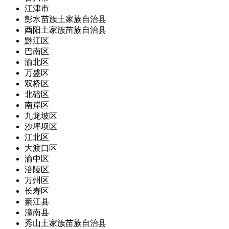
江津市
彭水苗族土家族自治县
酉阳土家族苗族自治县
黔江区
巴南区
渝北区
万盛区
双桥区
北碚区
南岸区
九龙坡区
沙坪坝区
江北区
大渡口区
渝中区
涪陵区
万州区
长寿区
綦江县
潼南县
秀山土家族苗族自治县