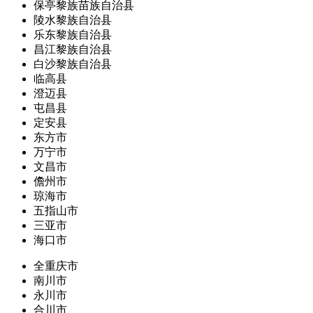
保亭黎族苗族自治县
陵水黎族自治县
乐东黎族自治县
昌江黎族自治县
白沙黎族自治县
临高县
澄迈县
屯昌县
定安县
东方市
万宁市
文昌市
儋州市
琼海市
五指山市
三亚市
海口市
全重庆市
南川市
永川市
合川市