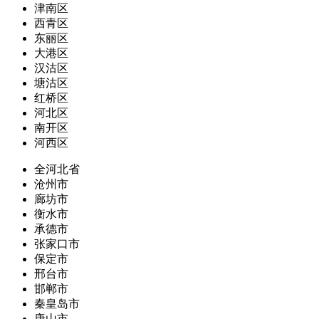
津南区
西青区
东丽区
大港区
汉沽区
塘沽区
红桥区
河北区
南开区
河西区
全河北省
沧州市
廊坊市
衡水市
承德市
张家口市
保定市
邢台市
邯郸市
秦皇岛市
唐山市