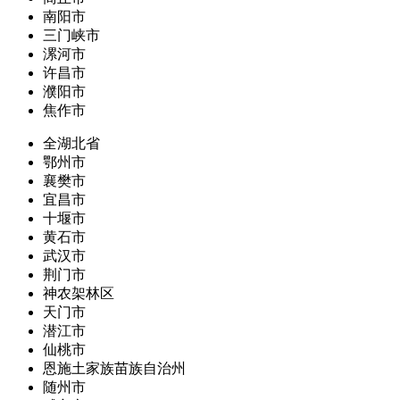
南阳市
三门峡市
漯河市
许昌市
濮阳市
焦作市
全湖北省
鄂州市
襄樊市
宜昌市
十堰市
黄石市
武汉市
荆门市
神农架林区
天门市
潜江市
仙桃市
恩施土家族苗族自治州
随州市