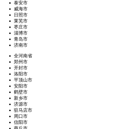
泰安市
威海市
日照市
莱芜市
枣庄市
淄博市
青岛市
济南市
全河南省
郑州市
开封市
洛阳市
平顶山市
安阳市
鹤壁市
新乡市
济源市
驻马店市
周口市
信阳市
商丘市