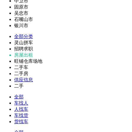
中卫市
固原市
吴忠市
石嘴山市
银川市
全部分类
灵山拼车
招聘求职
房屋出租
旺铺仓库场地
二手车
二手房
供应信息
二手
全部
车找人
人找车
车找货
货找车