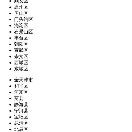
顺义区
通州区
房山区
门头沟区
海淀区
石景山区
丰台区
朝阳区
宣武区
崇文区
西城区
东城区
全天津市
和平区
河东区
蓟县
静海县
宁河县
宝坻区
武清区
北辰区