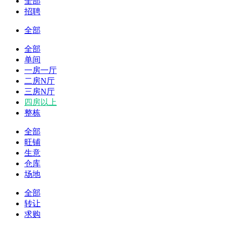
全部
招聘
全部
全部
单间
一房一厅
二房N厅
三房N厅
四房以上
整栋
全部
旺铺
生意
仓库
场地
全部
转让
求购