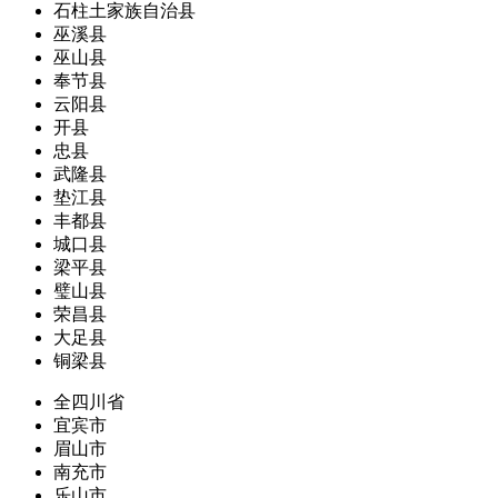
石柱土家族自治县
巫溪县
巫山县
奉节县
云阳县
开县
忠县
武隆县
垫江县
丰都县
城口县
梁平县
璧山县
荣昌县
大足县
铜梁县
全四川省
宜宾市
眉山市
南充市
乐山市