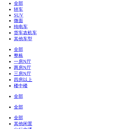
全部
轿车
SUV
微面
纯电车
货车农机车
其他车型
全部
整栋
一房N厅
两房N厅
三房N厅
四房以上
楼中楼
全部
全部
全部
其他闲置