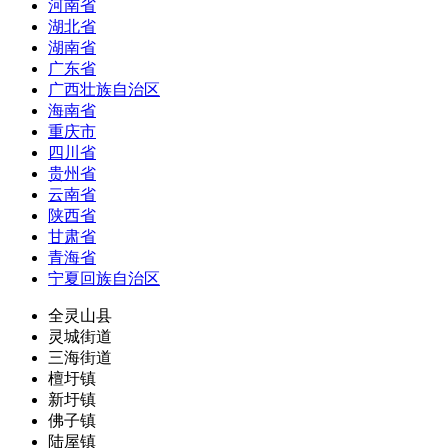
河南省
湖北省
湖南省
广东省
广西壮族自治区
海南省
重庆市
四川省
贵州省
云南省
陕西省
甘肃省
青海省
宁夏回族自治区
全灵山县
灵城街道
三海街道
檀圩镇
新圩镇
佛子镇
陆屋镇