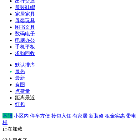
出行交通
服装鞋帽
家居家具
母婴玩具
图书文具
数码电子
电脑办公
手机平板
求购回收
默认排序
最热
最新
有图
点赞量
距离最近
红包
不限
小区内
停车方便
拎包入住
有家居
新装修
租金实惠
带电
梯
正在加载