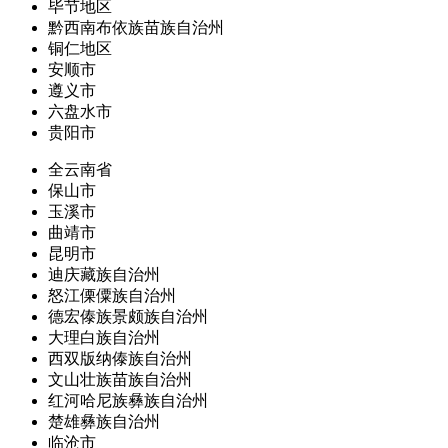
毕节地区
黔西南布依族苗族自治州
铜仁地区
安顺市
遵义市
六盘水市
贵阳市
全云南省
保山市
玉溪市
曲靖市
昆明市
迪庆藏族自治州
怒江傈僳族自治州
德宏傣族景颇族自治州
大理白族自治州
西双版纳傣族自治州
文山壮族苗族自治州
红河哈尼族彝族自治州
楚雄彝族自治州
临沧市