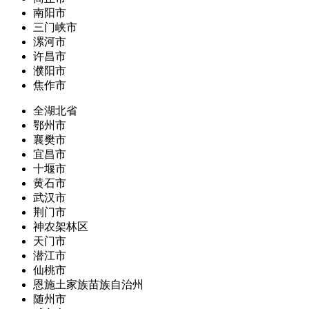
南阳市
三门峡市
漯河市
许昌市
濮阳市
焦作市
全湖北省
鄂州市
襄樊市
宜昌市
十堰市
黄石市
武汉市
荆门市
神农架林区
天门市
潜江市
仙桃市
恩施土家族苗族自治州
随州市