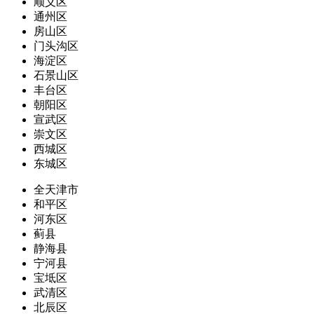
顺义区
通州区
房山区
门头沟区
海淀区
石景山区
丰台区
朝阳区
宣武区
崇文区
西城区
东城区
全天津市
和平区
河东区
蓟县
静海县
宁河县
宝坻区
武清区
北辰区