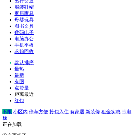
出行交通
服装鞋帽
家居家具
母婴玩具
图书文具
数码电子
电脑办公
手机平板
求购回收
默认排序
最热
最新
有图
点赞量
距离最近
红包
不限
小区内
停车方便
拎包入住
有家居
新装修
租金实惠
带电
梯
正在加载