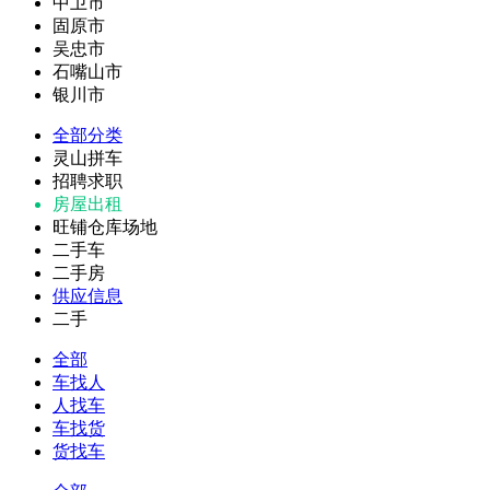
中卫市
固原市
吴忠市
石嘴山市
银川市
全部分类
灵山拼车
招聘求职
房屋出租
旺铺仓库场地
二手车
二手房
供应信息
二手
全部
车找人
人找车
车找货
货找车