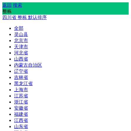
返回
搜索
整栋
四川省
整栋
默认排序
全部
灵山县
北京市
天津市
河北省
山西省
内蒙古自治区
辽宁省
吉林省
黑龙江省
上海市
江苏省
浙江省
安徽省
福建省
江西省
山东省