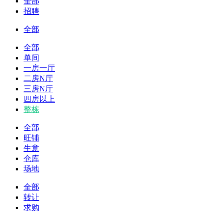
全部
招聘
全部
全部
单间
一房一厅
二房N厅
三房N厅
四房以上
整栋
全部
旺铺
生意
仓库
场地
全部
转让
求购