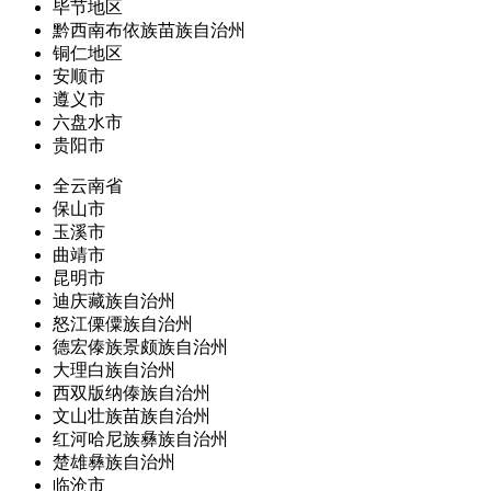
毕节地区
黔西南布依族苗族自治州
铜仁地区
安顺市
遵义市
六盘水市
贵阳市
全云南省
保山市
玉溪市
曲靖市
昆明市
迪庆藏族自治州
怒江傈僳族自治州
德宏傣族景颇族自治州
大理白族自治州
西双版纳傣族自治州
文山壮族苗族自治州
红河哈尼族彝族自治州
楚雄彝族自治州
临沧市