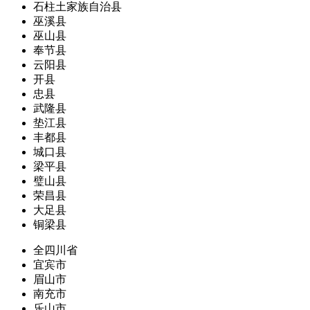
石柱土家族自治县
巫溪县
巫山县
奉节县
云阳县
开县
忠县
武隆县
垫江县
丰都县
城口县
梁平县
璧山县
荣昌县
大足县
铜梁县
全四川省
宜宾市
眉山市
南充市
乐山市