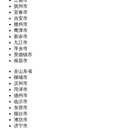
上饶市
抚州市
宜春市
吉安市
赣州市
鹰潭市
新余市
九江市
萍乡市
景德镇市
南昌市
全山东省
聊城市
滨州市
菏泽市
德州市
临沂市
东营市
烟台市
潍坊市
济宁市