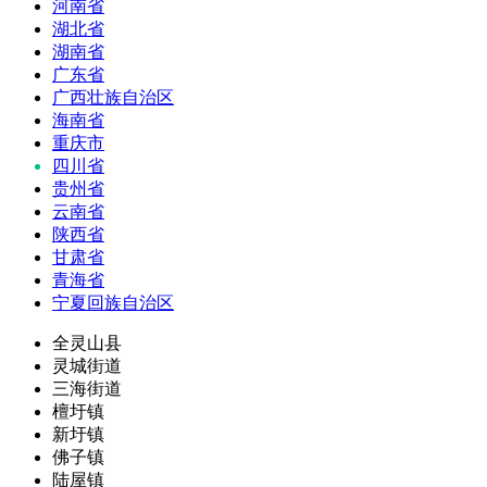
河南省
湖北省
湖南省
广东省
广西壮族自治区
海南省
重庆市
四川省
贵州省
云南省
陕西省
甘肃省
青海省
宁夏回族自治区
全灵山县
灵城街道
三海街道
檀圩镇
新圩镇
佛子镇
陆屋镇