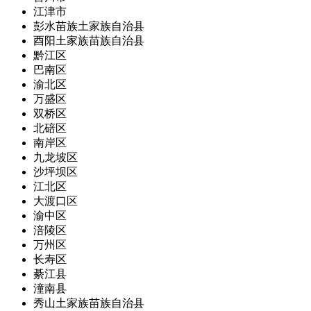
江津市
彭水苗族土家族自治县
酉阳土家族苗族自治县
黔江区
巴南区
渝北区
万盛区
双桥区
北碚区
南岸区
九龙坡区
沙坪坝区
江北区
大渡口区
渝中区
涪陵区
万州区
长寿区
綦江县
潼南县
秀山土家族苗族自治县