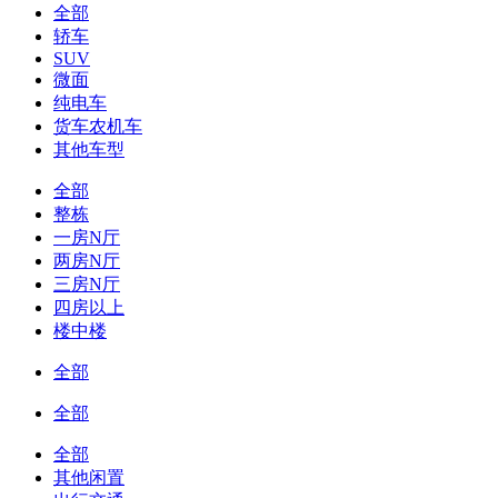
全部
轿车
SUV
微面
纯电车
货车农机车
其他车型
全部
整栋
一房N厅
两房N厅
三房N厅
四房以上
楼中楼
全部
全部
全部
其他闲置