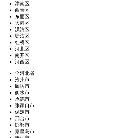
津南区
西青区
东丽区
大港区
汉沽区
塘沽区
红桥区
河北区
南开区
河西区
全河北省
沧州市
廊坊市
衡水市
承德市
张家口市
保定市
邢台市
邯郸市
秦皇岛市
唐山市