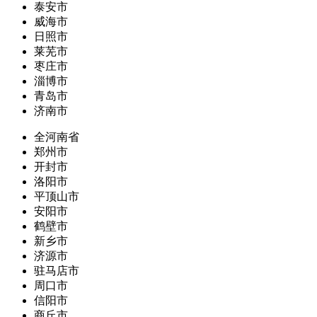
泰安市
威海市
日照市
莱芜市
枣庄市
淄博市
青岛市
济南市
全河南省
郑州市
开封市
洛阳市
平顶山市
安阳市
鹤壁市
新乡市
济源市
驻马店市
周口市
信阳市
商丘市