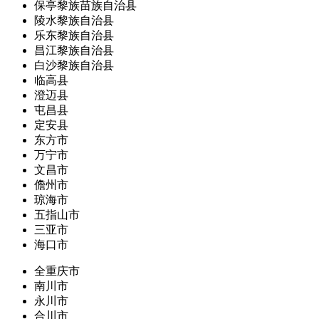
保亭黎族苗族自治县
陵水黎族自治县
乐东黎族自治县
昌江黎族自治县
白沙黎族自治县
临高县
澄迈县
屯昌县
定安县
东方市
万宁市
文昌市
儋州市
琼海市
五指山市
三亚市
海口市
全重庆市
南川市
永川市
合川市