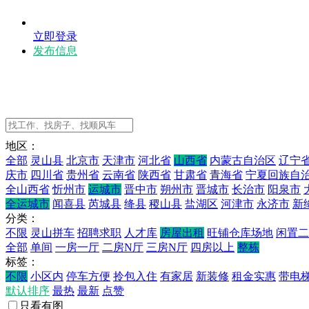
立即登录
发布信息
地区：
全部
灵山县
北京市
天津市
河北省
山西省
内蒙古自治区
辽宁
庆市
四川省
贵州省
云南省
陕西省
甘肃省
青海省
宁夏回族自
全山西省
忻州市
运城市
晋中市
朔州市
晋城市
长治市
阳泉市
全运城市
闻喜县
芮城县
绛县
稷山县
盐湖区
河津市
永济市
新
分类：
不限
灵山拼车
招聘求职
人才库
房屋出租
旺铺仓库场地
闲置二
全部
单间
一房一厅
二房N厅
三房N厅
四房以上
整栋
标签：
不限
小区内
停车方便
拎包入住
有家居
新装修
租金实惠
带电
默认排序
最热
最新
点赞
只看有图