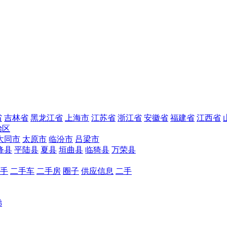
省
吉林省
黑龙江省
上海市
江苏省
浙江省
安徽省
福建省
江西省
治区
大同市
太原市
临汾市
吕梁市
绛县
平陆县
夏县
垣曲县
临猗县
万荣县
手
二手车
二手房
圈子
供应信息
二手
梯