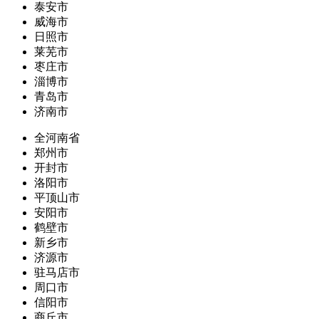
泰安市
威海市
日照市
莱芜市
枣庄市
淄博市
青岛市
济南市
全河南省
郑州市
开封市
洛阳市
平顶山市
安阳市
鹤壁市
新乡市
济源市
驻马店市
周口市
信阳市
商丘市