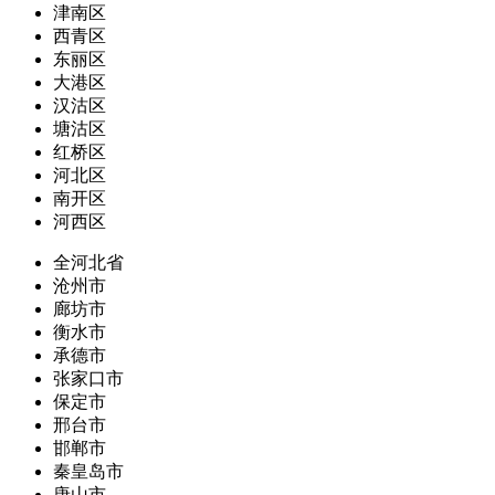
津南区
西青区
东丽区
大港区
汉沽区
塘沽区
红桥区
河北区
南开区
河西区
全河北省
沧州市
廊坊市
衡水市
承德市
张家口市
保定市
邢台市
邯郸市
秦皇岛市
唐山市