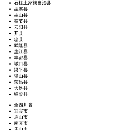
石柱土家族自治县
巫溪县
巫山县
奉节县
云阳县
开县
忠县
武隆县
垫江县
丰都县
城口县
梁平县
璧山县
荣昌县
大足县
铜梁县
全四川省
宜宾市
眉山市
南充市
乐山市