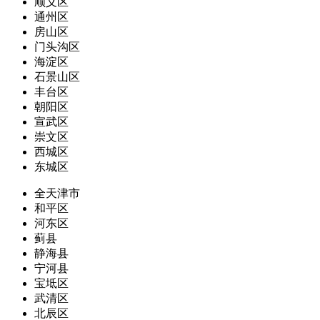
顺义区
通州区
房山区
门头沟区
海淀区
石景山区
丰台区
朝阳区
宣武区
崇文区
西城区
东城区
全天津市
和平区
河东区
蓟县
静海县
宁河县
宝坻区
武清区
北辰区