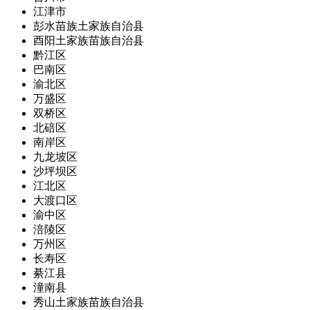
江津市
彭水苗族土家族自治县
酉阳土家族苗族自治县
黔江区
巴南区
渝北区
万盛区
双桥区
北碚区
南岸区
九龙坡区
沙坪坝区
江北区
大渡口区
渝中区
涪陵区
万州区
长寿区
綦江县
潼南县
秀山土家族苗族自治县