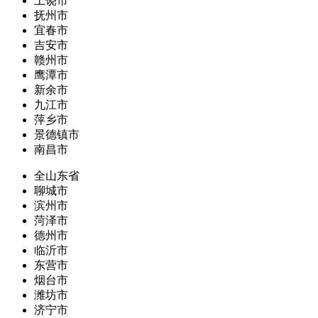
上饶市
抚州市
宜春市
吉安市
赣州市
鹰潭市
新余市
九江市
萍乡市
景德镇市
南昌市
全山东省
聊城市
滨州市
菏泽市
德州市
临沂市
东营市
烟台市
潍坊市
济宁市