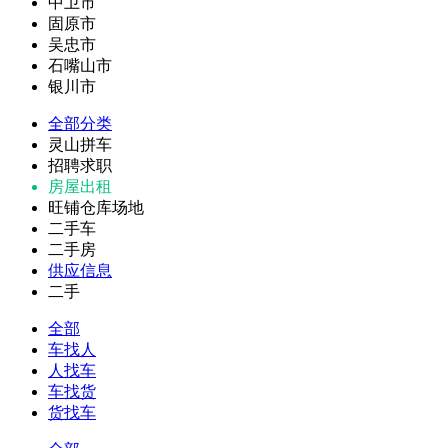
中卫市
固原市
吴忠市
石嘴山市
银川市
全部分类
灵山拼车
招聘求职
房屋出租
旺铺仓库场地
二手车
二手房
供应信息
二手
全部
车找人
人找车
车找货
货找车