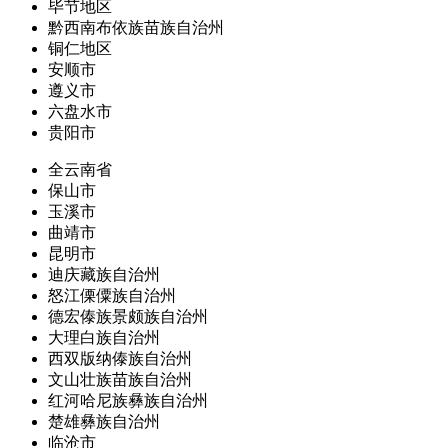
毕节地区
黔西南布依族苗族自治州
铜仁地区
安顺市
遵义市
六盘水市
贵阳市
全云南省
保山市
玉溪市
曲靖市
昆明市
迪庆藏族自治州
怒江傈僳族自治州
德宏傣族景颇族自治州
大理白族自治州
西双版纳傣族自治州
文山壮族苗族自治州
红河哈尼族彝族自治州
楚雄彝族自治州
临沧市