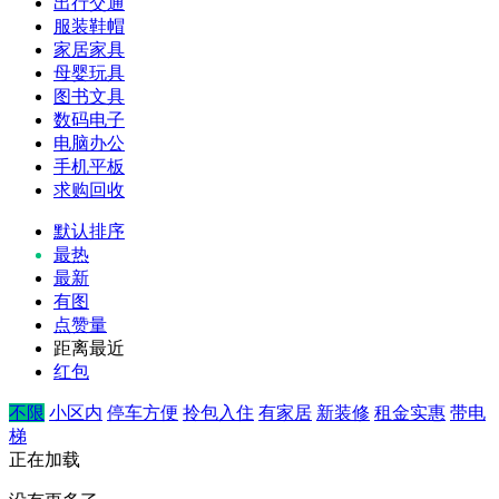
出行交通
服装鞋帽
家居家具
母婴玩具
图书文具
数码电子
电脑办公
手机平板
求购回收
默认排序
最热
最新
有图
点赞量
距离最近
红包
不限
小区内
停车方便
拎包入住
有家居
新装修
租金实惠
带电
梯
正在加载