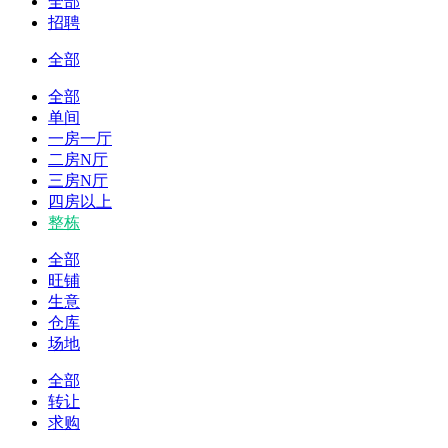
全部
招聘
全部
全部
单间
一房一厅
二房N厅
三房N厅
四房以上
整栋
全部
旺铺
生意
仓库
场地
全部
转让
求购