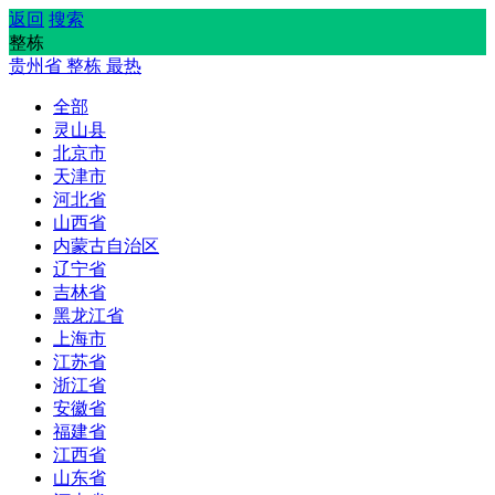
返回
搜索
整栋
贵州省
整栋
最热
全部
灵山县
北京市
天津市
河北省
山西省
内蒙古自治区
辽宁省
吉林省
黑龙江省
上海市
江苏省
浙江省
安徽省
福建省
江西省
山东省