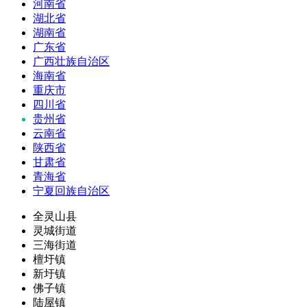
河南省
湖北省
湖南省
广东省
广西壮族自治区
海南省
重庆市
四川省
贵州省
云南省
陕西省
甘肃省
青海省
宁夏回族自治区
全灵山县
灵城街道
三海街道
檀圩镇
新圩镇
佛子镇
陆屋镇