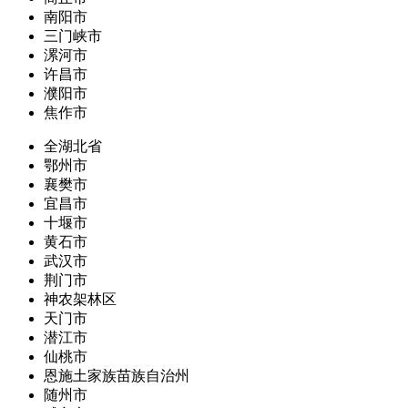
南阳市
三门峡市
漯河市
许昌市
濮阳市
焦作市
全湖北省
鄂州市
襄樊市
宜昌市
十堰市
黄石市
武汉市
荆门市
神农架林区
天门市
潜江市
仙桃市
恩施土家族苗族自治州
随州市