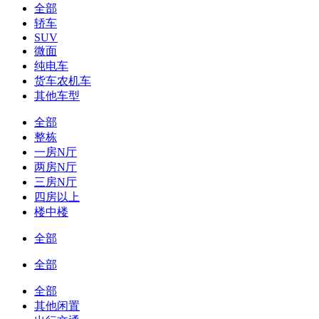
全部
轿车
SUV
微面
纯电车
货车农机车
其他车型
全部
整栋
一房N厅
两房N厅
三房N厅
四房以上
楼中楼
全部
全部
全部
其他闲置