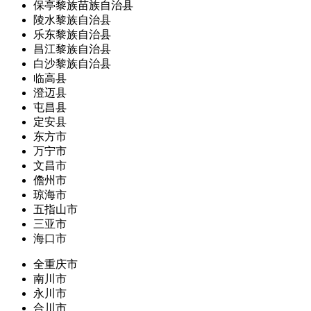
保亭黎族苗族自治县
陵水黎族自治县
乐东黎族自治县
昌江黎族自治县
白沙黎族自治县
临高县
澄迈县
屯昌县
定安县
东方市
万宁市
文昌市
儋州市
琼海市
五指山市
三亚市
海口市
全重庆市
南川市
永川市
合川市