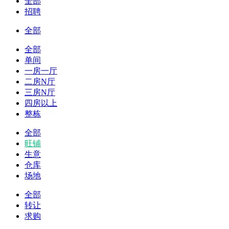
全部
招聘
全部
全部
单间
一房一厅
二房N厅
三房N厅
四房以上
整栋
全部
旺铺
生意
仓库
场地
全部
转让
求购