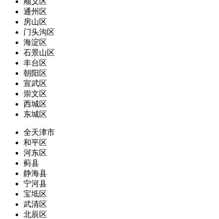
顺义区
通州区
房山区
门头沟区
海淀区
石景山区
丰台区
朝阳区
宣武区
崇文区
西城区
东城区
全天津市
和平区
河东区
蓟县
静海县
宁河县
宝坻区
武清区
北辰区