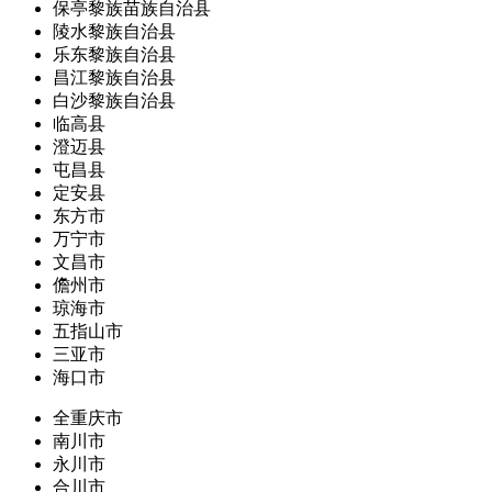
保亭黎族苗族自治县
陵水黎族自治县
乐东黎族自治县
昌江黎族自治县
白沙黎族自治县
临高县
澄迈县
屯昌县
定安县
东方市
万宁市
文昌市
儋州市
琼海市
五指山市
三亚市
海口市
全重庆市
南川市
永川市
合川市