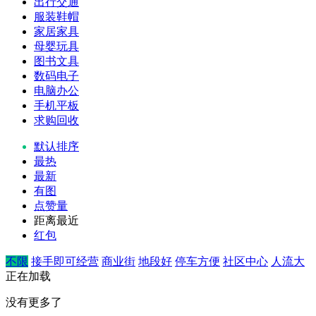
出行交通
服装鞋帽
家居家具
母婴玩具
图书文具
数码电子
电脑办公
手机平板
求购回收
默认排序
最热
最新
有图
点赞量
距离最近
红包
不限
接手即可经营
商业街
地段好
停车方便
社区中心
人流大
正在加载
没有更多了