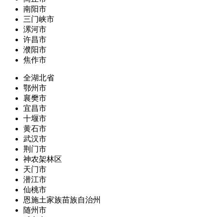
南阳市
三门峡市
漯河市
许昌市
濮阳市
焦作市
全湖北省
鄂州市
襄樊市
宜昌市
十堰市
黄石市
武汉市
荆门市
神农架林区
天门市
潜江市
仙桃市
恩施土家族苗族自治州
随州市