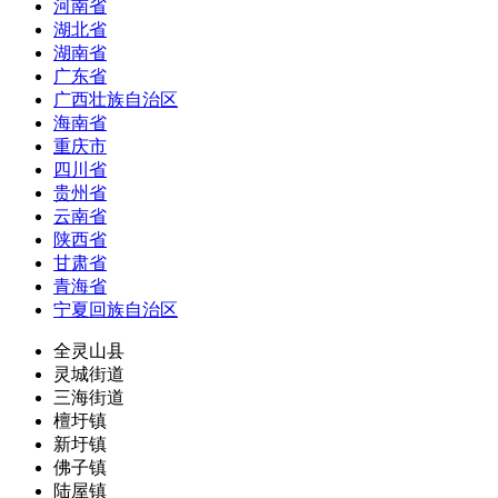
河南省
湖北省
湖南省
广东省
广西壮族自治区
海南省
重庆市
四川省
贵州省
云南省
陕西省
甘肃省
青海省
宁夏回族自治区
全灵山县
灵城街道
三海街道
檀圩镇
新圩镇
佛子镇
陆屋镇