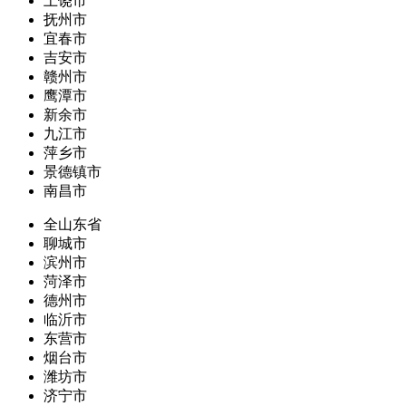
上饶市
抚州市
宜春市
吉安市
赣州市
鹰潭市
新余市
九江市
萍乡市
景德镇市
南昌市
全山东省
聊城市
滨州市
菏泽市
德州市
临沂市
东营市
烟台市
潍坊市
济宁市