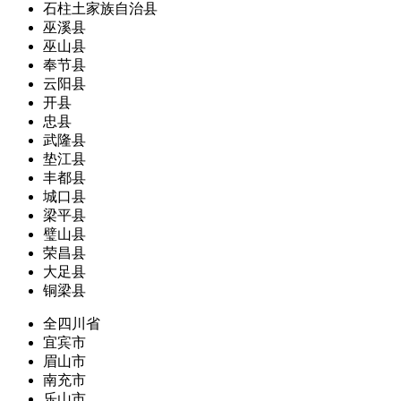
石柱土家族自治县
巫溪县
巫山县
奉节县
云阳县
开县
忠县
武隆县
垫江县
丰都县
城口县
梁平县
璧山县
荣昌县
大足县
铜梁县
全四川省
宜宾市
眉山市
南充市
乐山市