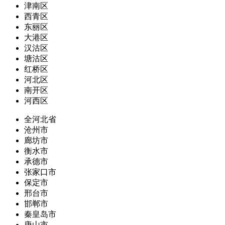
津南区
西青区
东丽区
大港区
汉沽区
塘沽区
红桥区
河北区
南开区
河西区
全河北省
沧州市
廊坊市
衡水市
承德市
张家口市
保定市
邢台市
邯郸市
秦皇岛市
唐山市