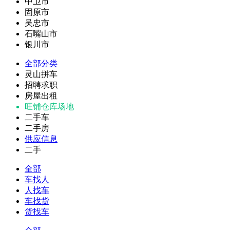
中卫市
固原市
吴忠市
石嘴山市
银川市
全部分类
灵山拼车
招聘求职
房屋出租
旺铺仓库场地
二手车
二手房
供应信息
二手
全部
车找人
人找车
车找货
货找车