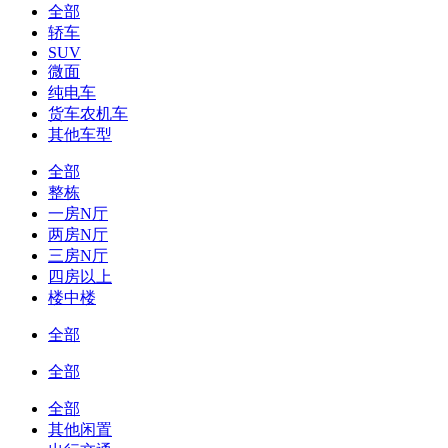
全部
轿车
SUV
微面
纯电车
货车农机车
其他车型
全部
整栋
一房N厅
两房N厅
三房N厅
四房以上
楼中楼
全部
全部
全部
其他闲置