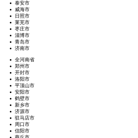
泰安市
威海市
日照市
莱芜市
枣庄市
淄博市
青岛市
济南市
全河南省
郑州市
开封市
洛阳市
平顶山市
安阳市
鹤壁市
新乡市
济源市
驻马店市
周口市
信阳市
商丘市