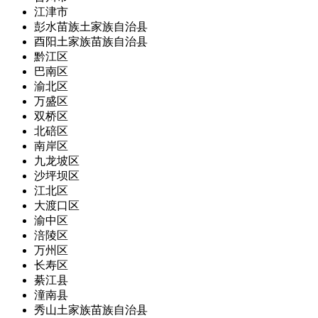
江津市
彭水苗族土家族自治县
酉阳土家族苗族自治县
黔江区
巴南区
渝北区
万盛区
双桥区
北碚区
南岸区
九龙坡区
沙坪坝区
江北区
大渡口区
渝中区
涪陵区
万州区
长寿区
綦江县
潼南县
秀山土家族苗族自治县