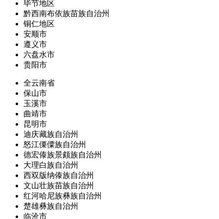
毕节地区
黔西南布依族苗族自治州
铜仁地区
安顺市
遵义市
六盘水市
贵阳市
全云南省
保山市
玉溪市
曲靖市
昆明市
迪庆藏族自治州
怒江傈僳族自治州
德宏傣族景颇族自治州
大理白族自治州
西双版纳傣族自治州
文山壮族苗族自治州
红河哈尼族彝族自治州
楚雄彝族自治州
临沧市