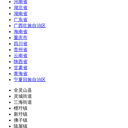
河南省
湖北省
湖南省
广东省
广西壮族自治区
海南省
重庆市
四川省
贵州省
云南省
陕西省
甘肃省
青海省
宁夏回族自治区
全灵山县
灵城街道
三海街道
檀圩镇
新圩镇
佛子镇
陆屋镇