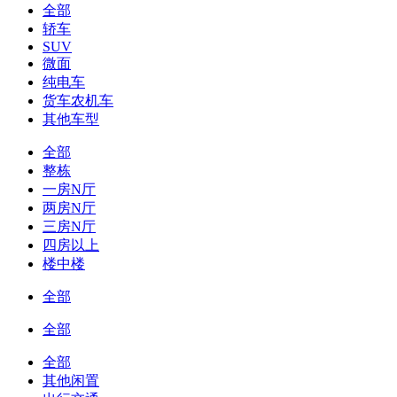
全部
轿车
SUV
微面
纯电车
货车农机车
其他车型
全部
整栋
一房N厅
两房N厅
三房N厅
四房以上
楼中楼
全部
全部
全部
其他闲置