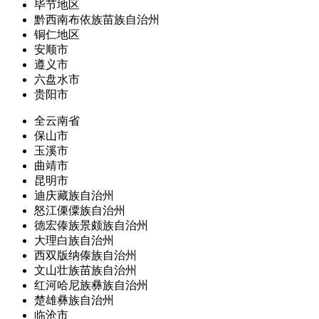
毕节地区
黔西南布依族苗族自治州
铜仁地区
安顺市
遵义市
六盘水市
贵阳市
全云南省
保山市
玉溪市
曲靖市
昆明市
迪庆藏族自治州
怒江傈僳族自治州
德宏傣族景颇族自治州
大理白族自治州
西双版纳傣族自治州
文山壮族苗族自治州
红河哈尼族彝族自治州
楚雄彝族自治州
临沧市