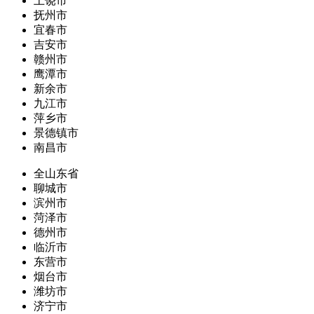
上饶市
抚州市
宜春市
吉安市
赣州市
鹰潭市
新余市
九江市
萍乡市
景德镇市
南昌市
全山东省
聊城市
滨州市
菏泽市
德州市
临沂市
东营市
烟台市
潍坊市
济宁市