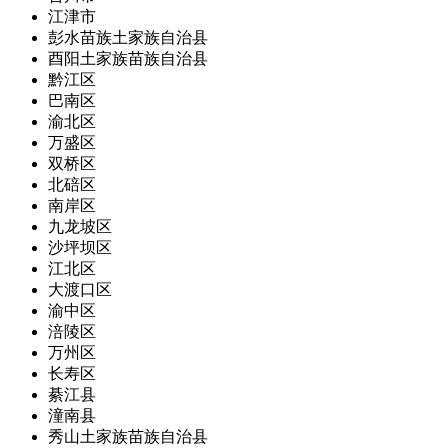
江津市
彭水苗族土家族自治县
酉阳土家族苗族自治县
黔江区
巴南区
渝北区
万盛区
双桥区
北碚区
南岸区
九龙坡区
沙坪坝区
江北区
大渡口区
渝中区
涪陵区
万州区
长寿区
綦江县
潼南县
秀山土家族苗族自治县