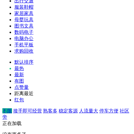
出行交通
服装鞋帽
家居家具
母婴玩具
图书文具
数码电子
电脑办公
手机平板
求购回收
默认排序
最热
最新
有图
点赞量
距离最近
红包
不限
接手即可经营
熟客多
稳定客源
人流量大
停车方便
社区
旁
正在加载