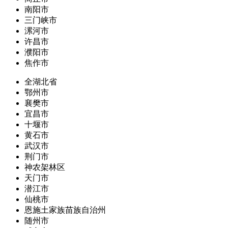
南阳市
三门峡市
漯河市
许昌市
濮阳市
焦作市
全湖北省
鄂州市
襄樊市
宜昌市
十堰市
黄石市
武汉市
荆门市
神农架林区
天门市
潜江市
仙桃市
恩施土家族苗族自治州
随州市