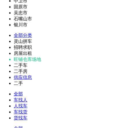
中卫市
固原市
吴忠市
石嘴山市
银川市
全部分类
灵山拼车
招聘求职
房屋出租
旺铺仓库场地
二手车
二手房
供应信息
二手
全部
车找人
人找车
车找货
货找车