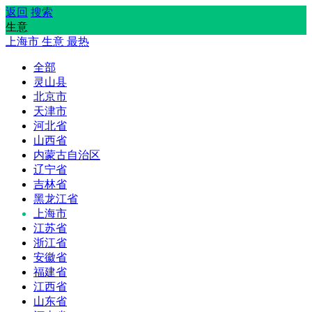
返回
搜索
生意
上海市
生意
最热
全部
灵山县
北京市
天津市
河北省
山西省
内蒙古自治区
辽宁省
吉林省
黑龙江省
上海市
江苏省
浙江省
安徽省
福建省
江西省
山东省