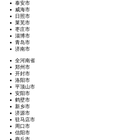
泰安市
威海市
日照市
莱芜市
枣庄市
淄博市
青岛市
济南市
全河南省
郑州市
开封市
洛阳市
平顶山市
安阳市
鹤壁市
新乡市
济源市
驻马店市
周口市
信阳市
商丘市