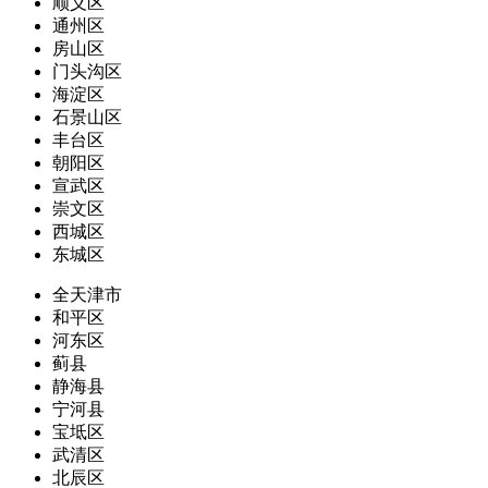
顺义区
通州区
房山区
门头沟区
海淀区
石景山区
丰台区
朝阳区
宣武区
崇文区
西城区
东城区
全天津市
和平区
河东区
蓟县
静海县
宁河县
宝坻区
武清区
北辰区