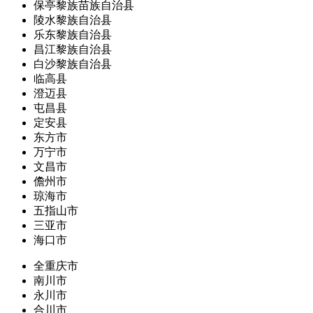
保亭黎族苗族自治县
陵水黎族自治县
乐东黎族自治县
昌江黎族自治县
白沙黎族自治县
临高县
澄迈县
屯昌县
定安县
东方市
万宁市
文昌市
儋州市
琼海市
五指山市
三亚市
海口市
全重庆市
南川市
永川市
合川市