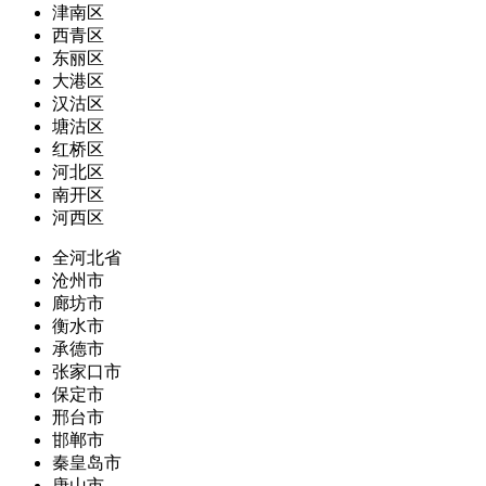
津南区
西青区
东丽区
大港区
汉沽区
塘沽区
红桥区
河北区
南开区
河西区
全河北省
沧州市
廊坊市
衡水市
承德市
张家口市
保定市
邢台市
邯郸市
秦皇岛市
唐山市