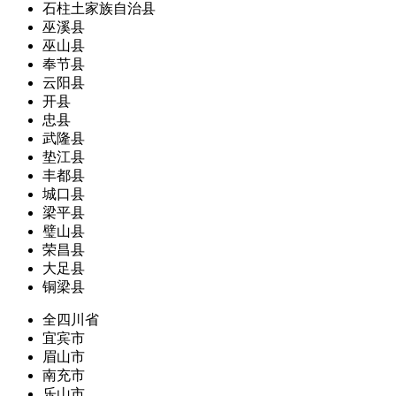
石柱土家族自治县
巫溪县
巫山县
奉节县
云阳县
开县
忠县
武隆县
垫江县
丰都县
城口县
梁平县
璧山县
荣昌县
大足县
铜梁县
全四川省
宜宾市
眉山市
南充市
乐山市