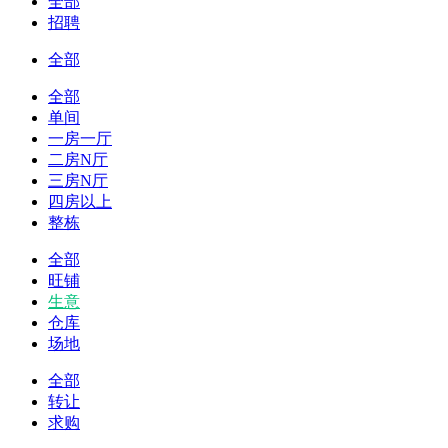
全部
招聘
全部
全部
单间
一房一厅
二房N厅
三房N厅
四房以上
整栋
全部
旺铺
生意
仓库
场地
全部
转让
求购