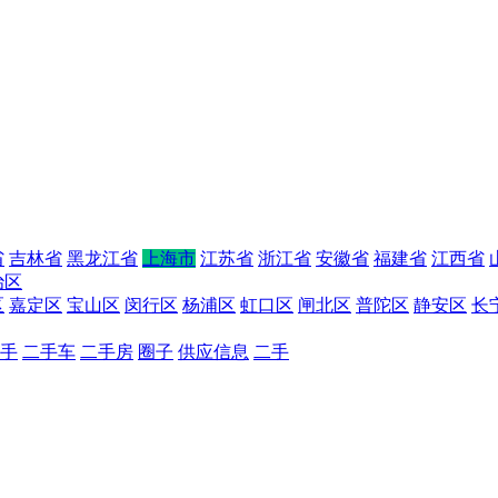
省
吉林省
黑龙江省
上海市
江苏省
浙江省
安徽省
福建省
江西省
治区
区
嘉定区
宝山区
闵行区
杨浦区
虹口区
闸北区
普陀区
静安区
长
手
二手车
二手房
圈子
供应信息
二手