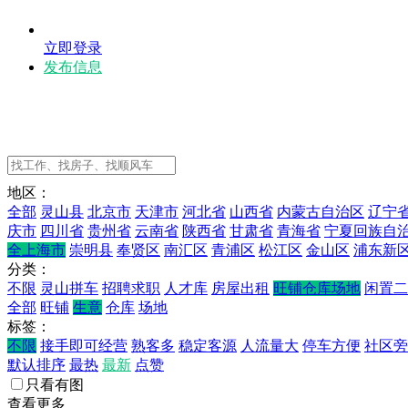
立即登录
发布信息
地区：
全部
灵山县
北京市
天津市
河北省
山西省
内蒙古自治区
辽宁
庆市
四川省
贵州省
云南省
陕西省
甘肃省
青海省
宁夏回族自
全上海市
崇明县
奉贤区
南汇区
青浦区
松江区
金山区
浦东新
分类：
不限
灵山拼车
招聘求职
人才库
房屋出租
旺铺仓库场地
闲置二
全部
旺铺
生意
仓库
场地
标签：
不限
接手即可经营
熟客多
稳定客源
人流量大
停车方便
社区旁
默认排序
最热
最新
点赞
只看有图
查看更多