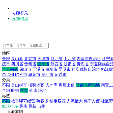
立即登录
发布信息
地区：
全部
灵山县
北京市
天津市
河北省
山西省
内蒙古自治区
辽宁
庆市
四川省
贵州省
云南省
陕西省
甘肃省
青海省
宁夏回族自
全云南省
保山市
玉溪市
曲靖市
昆明市
迪庆藏族自治州
怒江傈
自治州
临沧市
思茅市
丽江市
昭通市
分类：
不限
灵山拼车
招聘求职
人才库
房屋出租
旺铺仓库场地
闲置二
全部
旺铺
生意
仓库
场地
标签：
不限
接手即可经营
熟客多
稳定客源
人流量大
停车方便
社区旁
默认排序
最热
最新
点赞
只看有图