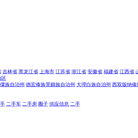
省
吉林省
黑龙江省
上海市
江苏省
浙江省
安徽省
福建省
江西省
治区
僳族自治州
德宏傣族景颇族自治州
大理白族自治州
西双版纳傣
手
二手车
二手房
圈子
供应信息
二手