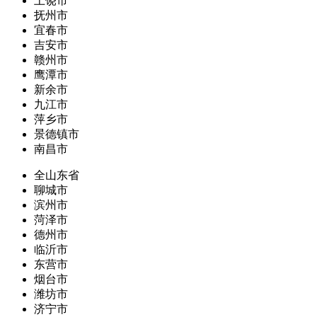
上饶市
抚州市
宜春市
吉安市
赣州市
鹰潭市
新余市
九江市
萍乡市
景德镇市
南昌市
全山东省
聊城市
滨州市
菏泽市
德州市
临沂市
东营市
烟台市
潍坊市
济宁市