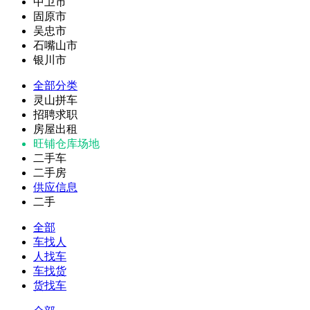
中卫市
固原市
吴忠市
石嘴山市
银川市
全部分类
灵山拼车
招聘求职
房屋出租
旺铺仓库场地
二手车
二手房
供应信息
二手
全部
车找人
人找车
车找货
货找车