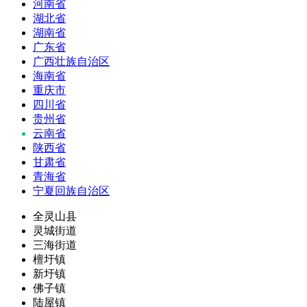
河南省
湖北省
湖南省
广东省
广西壮族自治区
海南省
重庆市
四川省
贵州省
云南省
陕西省
甘肃省
青海省
宁夏回族自治区
全灵山县
灵城街道
三海街道
檀圩镇
新圩镇
佛子镇
陆屋镇