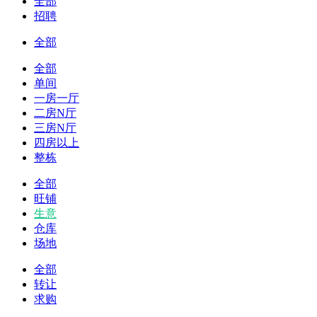
全部
招聘
全部
全部
单间
一房一厅
二房N厅
三房N厅
四房以上
整栋
全部
旺铺
生意
仓库
场地
全部
转让
求购