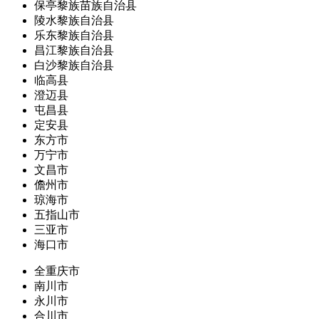
保亭黎族苗族自治县
陵水黎族自治县
乐东黎族自治县
昌江黎族自治县
白沙黎族自治县
临高县
澄迈县
屯昌县
定安县
东方市
万宁市
文昌市
儋州市
琼海市
五指山市
三亚市
海口市
全重庆市
南川市
永川市
合川市