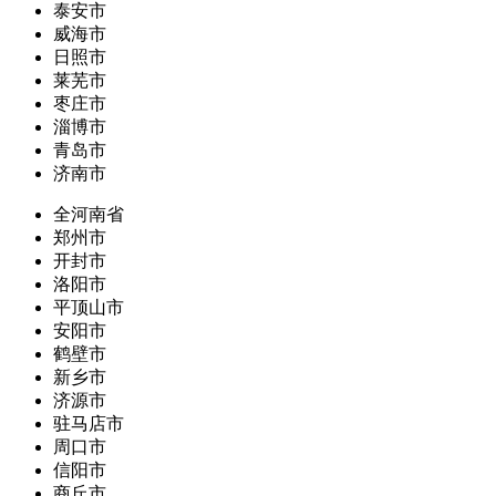
泰安市
威海市
日照市
莱芜市
枣庄市
淄博市
青岛市
济南市
全河南省
郑州市
开封市
洛阳市
平顶山市
安阳市
鹤壁市
新乡市
济源市
驻马店市
周口市
信阳市
商丘市