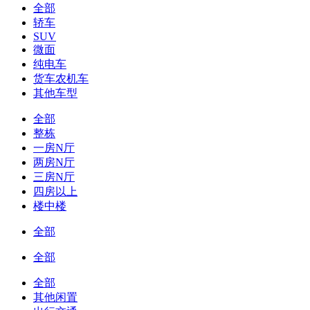
全部
轿车
SUV
微面
纯电车
货车农机车
其他车型
全部
整栋
一房N厅
两房N厅
三房N厅
四房以上
楼中楼
全部
全部
全部
其他闲置