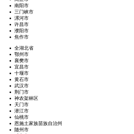
南阳市
三门峡市
漯河市
许昌市
濮阳市
焦作市
全湖北省
鄂州市
襄樊市
宜昌市
十堰市
黄石市
武汉市
荆门市
神农架林区
天门市
潜江市
仙桃市
恩施土家族苗族自治州
随州市