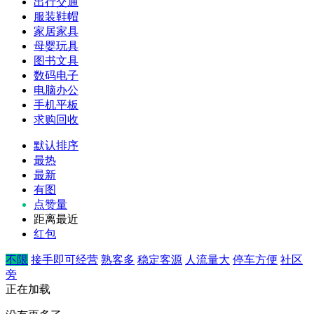
出行交通
服装鞋帽
家居家具
母婴玩具
图书文具
数码电子
电脑办公
手机平板
求购回收
默认排序
最热
最新
有图
点赞量
距离最近
红包
不限
接手即可经营
熟客多
稳定客源
人流量大
停车方便
社区
旁
正在加载