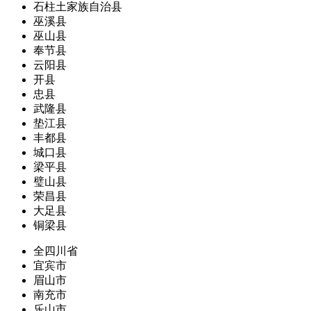
石柱土家族自治县
巫溪县
巫山县
奉节县
云阳县
开县
忠县
武隆县
垫江县
丰都县
城口县
梁平县
璧山县
荣昌县
大足县
铜梁县
全四川省
宜宾市
眉山市
南充市
乐山市