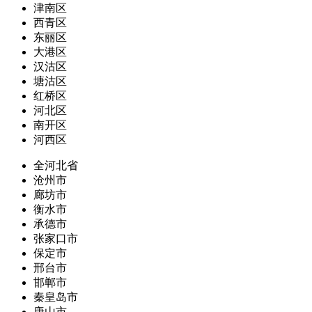
津南区
西青区
东丽区
大港区
汉沽区
塘沽区
红桥区
河北区
南开区
河西区
全河北省
沧州市
廊坊市
衡水市
承德市
张家口市
保定市
邢台市
邯郸市
秦皇岛市
唐山市