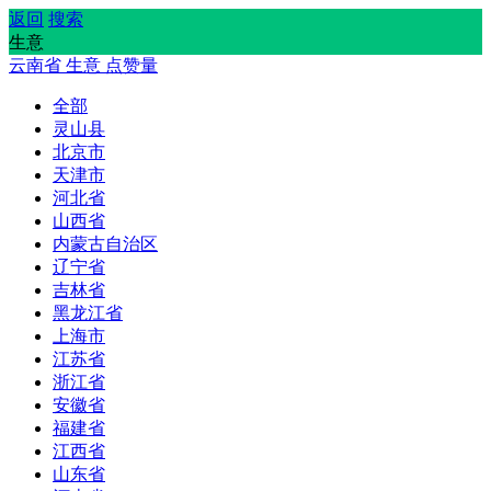
返回
搜索
生意
云南省
生意
点赞量
全部
灵山县
北京市
天津市
河北省
山西省
内蒙古自治区
辽宁省
吉林省
黑龙江省
上海市
江苏省
浙江省
安徽省
福建省
江西省
山东省