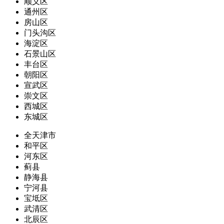
顺义区
通州区
房山区
门头沟区
海淀区
石景山区
丰台区
朝阳区
宣武区
崇文区
西城区
东城区
全天津市
和平区
河东区
蓟县
静海县
宁河县
宝坻区
武清区
北辰区