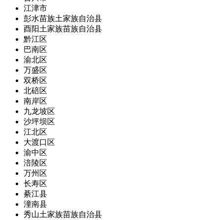
江津市
彭水苗族土家族自治县
酉阳土家族苗族自治县
黔江区
巴南区
渝北区
万盛区
双桥区
北碚区
南岸区
九龙坡区
沙坪坝区
江北区
大渡口区
渝中区
涪陵区
万州区
长寿区
綦江县
潼南县
秀山土家族苗族自治县