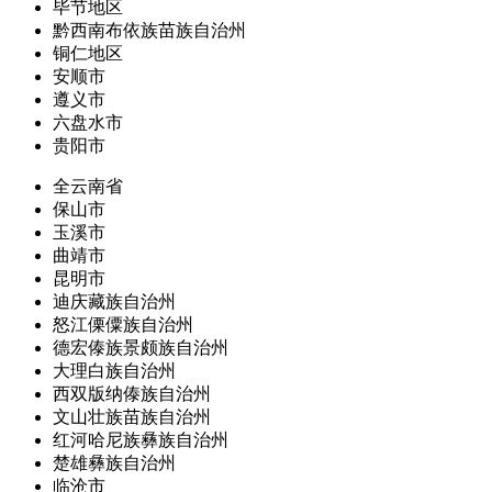
毕节地区
黔西南布依族苗族自治州
铜仁地区
安顺市
遵义市
六盘水市
贵阳市
全云南省
保山市
玉溪市
曲靖市
昆明市
迪庆藏族自治州
怒江傈僳族自治州
德宏傣族景颇族自治州
大理白族自治州
西双版纳傣族自治州
文山壮族苗族自治州
红河哈尼族彝族自治州
楚雄彝族自治州
临沧市