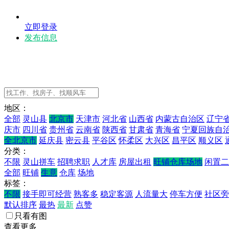
立即登录
发布信息
地区：
全部
灵山县
北京市
天津市
河北省
山西省
内蒙古自治区
辽宁
庆市
四川省
贵州省
云南省
陕西省
甘肃省
青海省
宁夏回族自
全北京市
延庆县
密云县
平谷区
怀柔区
大兴区
昌平区
顺义区
分类：
不限
灵山拼车
招聘求职
人才库
房屋出租
旺铺仓库场地
闲置二
全部
旺铺
生意
仓库
场地
标签：
不限
接手即可经营
熟客多
稳定客源
人流量大
停车方便
社区旁
默认排序
最热
最新
点赞
只看有图
查看更多