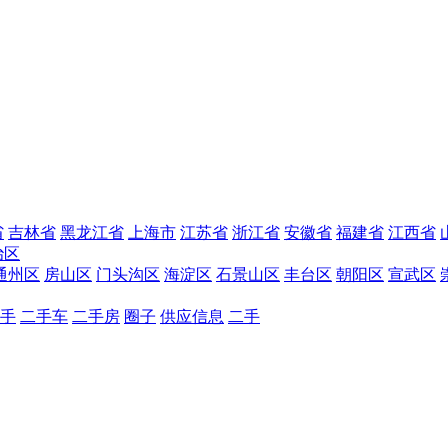
省
吉林省
黑龙江省
上海市
江苏省
浙江省
安徽省
福建省
江西省
治区
通州区
房山区
门头沟区
海淀区
石景山区
丰台区
朝阳区
宣武区
手
二手车
二手房
圈子
供应信息
二手