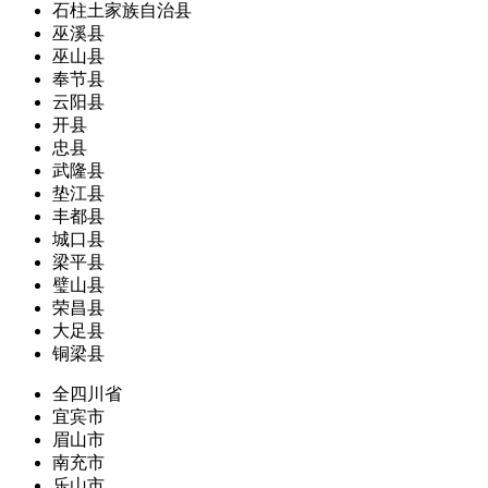
石柱土家族自治县
巫溪县
巫山县
奉节县
云阳县
开县
忠县
武隆县
垫江县
丰都县
城口县
梁平县
璧山县
荣昌县
大足县
铜梁县
全四川省
宜宾市
眉山市
南充市
乐山市