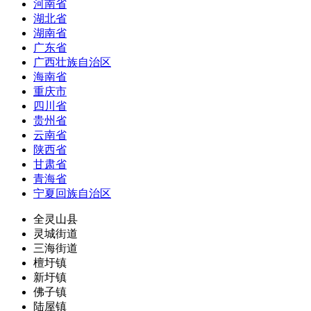
河南省
湖北省
湖南省
广东省
广西壮族自治区
海南省
重庆市
四川省
贵州省
云南省
陕西省
甘肃省
青海省
宁夏回族自治区
全灵山县
灵城街道
三海街道
檀圩镇
新圩镇
佛子镇
陆屋镇