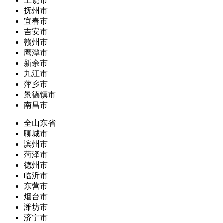
上饶市
抚州市
宜春市
吉安市
赣州市
鹰潭市
新余市
九江市
萍乡市
景德镇市
南昌市
全山东省
聊城市
滨州市
菏泽市
德州市
临沂市
东营市
烟台市
潍坊市
济宁市