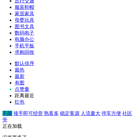
出行交通
服装鞋帽
家居家具
母婴玩具
图书文具
数码电子
电脑办公
手机平板
求购回收
默认排序
最热
最新
有图
点赞量
距离最近
红包
不限
接手即可经营
熟客多
稳定客源
人流量大
停车方便
社区
旁
正在加载