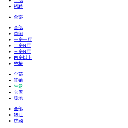
全部
招聘
全部
全部
单间
一房一厅
二房N厅
三房N厅
四房以上
整栋
全部
旺铺
生意
仓库
场地
全部
转让
求购