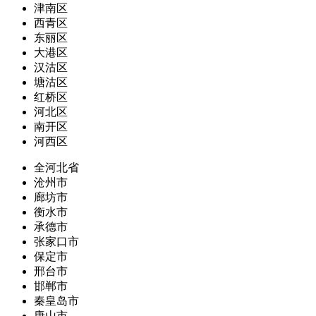
津南区
西青区
东丽区
大港区
汉沽区
塘沽区
红桥区
河北区
南开区
河西区
全河北省
沧州市
廊坊市
衡水市
承德市
张家口市
保定市
邢台市
邯郸市
秦皇岛市
唐山市