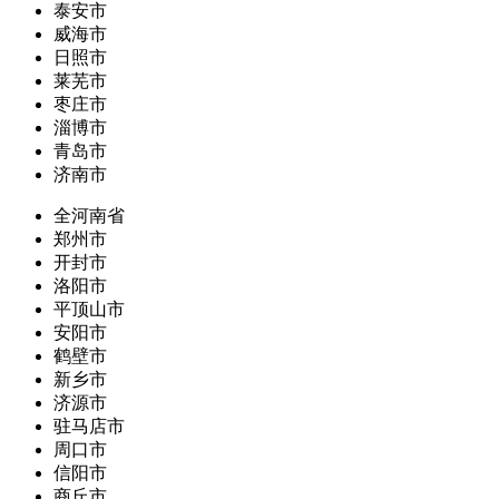
泰安市
威海市
日照市
莱芜市
枣庄市
淄博市
青岛市
济南市
全河南省
郑州市
开封市
洛阳市
平顶山市
安阳市
鹤壁市
新乡市
济源市
驻马店市
周口市
信阳市
商丘市