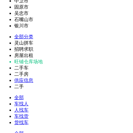
中卫市
固原市
吴忠市
石嘴山市
银川市
全部分类
灵山拼车
招聘求职
房屋出租
旺铺仓库场地
二手车
二手房
供应信息
二手
全部
车找人
人找车
车找货
货找车