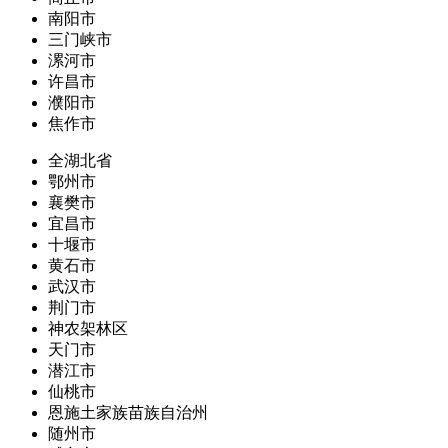
南阳市
三门峡市
漯河市
许昌市
濮阳市
焦作市
全湖北省
鄂州市
襄樊市
宜昌市
十堰市
黄石市
武汉市
荆门市
神农架林区
天门市
潜江市
仙桃市
恩施土家族苗族自治州
随州市