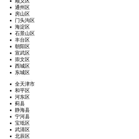
顺义区
通州区
房山区
门头沟区
海淀区
石景山区
丰台区
朝阳区
宣武区
崇文区
西城区
东城区
全天津市
和平区
河东区
蓟县
静海县
宁河县
宝坻区
武清区
北辰区