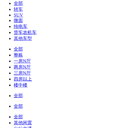
全部
轿车
SUV
微面
纯电车
货车农机车
其他车型
全部
整栋
一房N厅
两房N厅
三房N厅
四房以上
楼中楼
全部
全部
全部
其他闲置