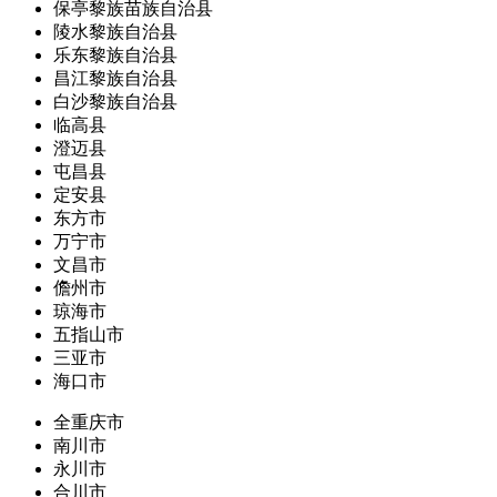
保亭黎族苗族自治县
陵水黎族自治县
乐东黎族自治县
昌江黎族自治县
白沙黎族自治县
临高县
澄迈县
屯昌县
定安县
东方市
万宁市
文昌市
儋州市
琼海市
五指山市
三亚市
海口市
全重庆市
南川市
永川市
合川市