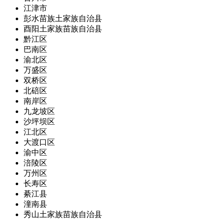
江津市
彭水苗族土家族自治县
酉阳土家族苗族自治县
黔江区
巴南区
渝北区
万盛区
双桥区
北碚区
南岸区
九龙坡区
沙坪坝区
江北区
大渡口区
渝中区
涪陵区
万州区
长寿区
綦江县
潼南县
秀山土家族苗族自治县