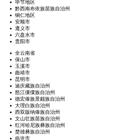
毕节地区
黔西南布依族苗族自治州
铜仁地区
安顺市
遵义市
六盘水市
贵阳市
全云南省
保山市
玉溪市
曲靖市
昆明市
迪庆藏族自治州
怒江傈僳族自治州
德宏傣族景颇族自治州
大理白族自治州
西双版纳傣族自治州
文山壮族苗族自治州
红河哈尼族彝族自治州
楚雄彝族自治州
临沧市