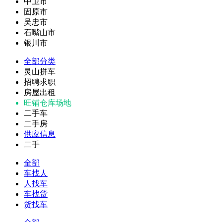
中卫市
固原市
吴忠市
石嘴山市
银川市
全部分类
灵山拼车
招聘求职
房屋出租
旺铺仓库场地
二手车
二手房
供应信息
二手
全部
车找人
人找车
车找货
货找车