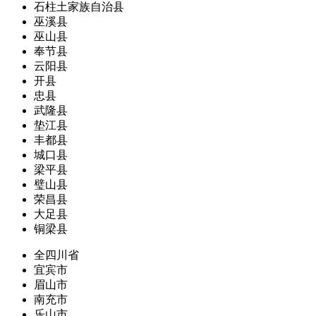
石柱土家族自治县
巫溪县
巫山县
奉节县
云阳县
开县
忠县
武隆县
垫江县
丰都县
城口县
梁平县
璧山县
荣昌县
大足县
铜梁县
全四川省
宜宾市
眉山市
南充市
乐山市