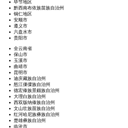
毕节地区
黔西南布依族苗族自治州
铜仁地区
安顺市
遵义市
六盘水市
贵阳市
全云南省
保山市
玉溪市
曲靖市
昆明市
迪庆藏族自治州
怒江傈僳族自治州
德宏傣族景颇族自治州
大理白族自治州
西双版纳傣族自治州
文山壮族苗族自治州
红河哈尼族彝族自治州
楚雄彝族自治州
临沧市