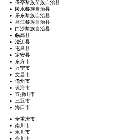
保亭黎族苗族自治县
陵水黎族自治县
乐东黎族自治县
昌江黎族自治县
白沙黎族自治县
临高县
澄迈县
屯昌县
定安县
东方市
万宁市
文昌市
儋州市
琼海市
五指山市
三亚市
海口市
全重庆市
南川市
永川市
合川市