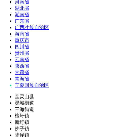
河南省
湖北省
湖南省
广东省
广西壮族自治区
海南省
重庆市
四川省
贵州省
云南省
陕西省
甘肃省
青海省
宁夏回族自治区
全灵山县
灵城街道
三海街道
檀圩镇
新圩镇
佛子镇
陆屋镇