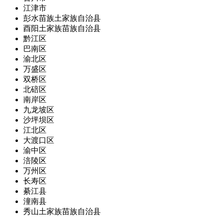
江津市
彭水苗族土家族自治县
酉阳土家族苗族自治县
黔江区
巴南区
渝北区
万盛区
双桥区
北碚区
南岸区
九龙坡区
沙坪坝区
江北区
大渡口区
渝中区
涪陵区
万州区
长寿区
綦江县
潼南县
秀山土家族苗族自治县