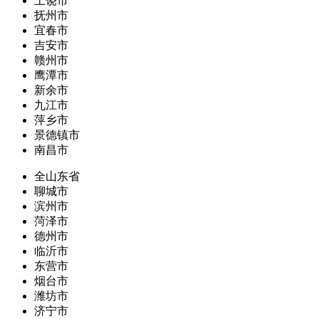
上饶市
抚州市
宜春市
吉安市
赣州市
鹰潭市
新余市
九江市
萍乡市
景德镇市
南昌市
全山东省
聊城市
滨州市
菏泽市
德州市
临沂市
东营市
烟台市
潍坊市
济宁市