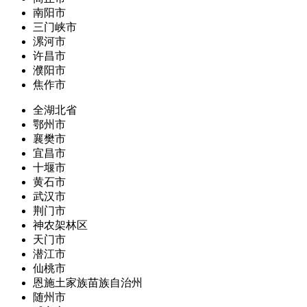
南阳市
三门峡市
漯河市
许昌市
濮阳市
焦作市
全湖北省
鄂州市
襄樊市
宜昌市
十堰市
黄石市
武汉市
荆门市
神农架林区
天门市
潜江市
仙桃市
恩施土家族苗族自治州
随州市