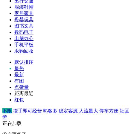
出行交通
服装鞋帽
家居家具
母婴玩具
图书文具
数码电子
电脑办公
手机平板
求购回收
默认排序
最热
最新
有图
点赞量
距离最近
红包
不限
接手即可经营
熟客多
稳定客源
人流量大
停车方便
社区
旁
正在加载