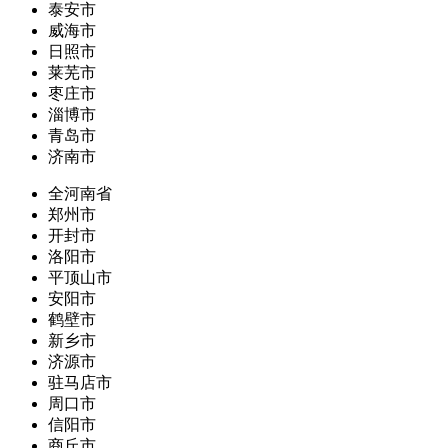
泰安市
威海市
日照市
莱芜市
枣庄市
淄博市
青岛市
济南市
全河南省
郑州市
开封市
洛阳市
平顶山市
安阳市
鹤壁市
新乡市
济源市
驻马店市
周口市
信阳市
商丘市