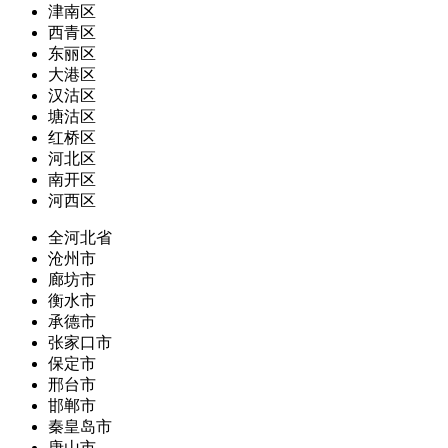
津南区
西青区
东丽区
大港区
汉沽区
塘沽区
红桥区
河北区
南开区
河西区
全河北省
沧州市
廊坊市
衡水市
承德市
张家口市
保定市
邢台市
邯郸市
秦皇岛市
唐山市