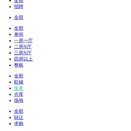
全部
招聘
全部
全部
单间
一房一厅
二房N厅
三房N厅
四房以上
整栋
全部
旺铺
生意
仓库
场地
全部
转让
求购