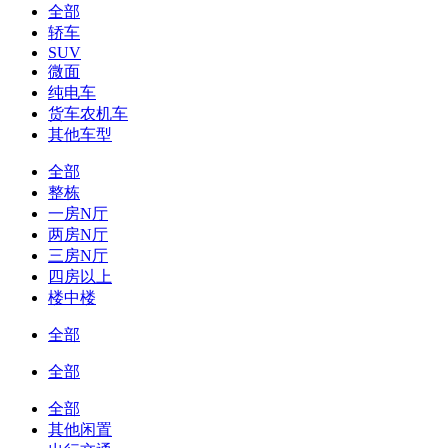
全部
轿车
SUV
微面
纯电车
货车农机车
其他车型
全部
整栋
一房N厅
两房N厅
三房N厅
四房以上
楼中楼
全部
全部
全部
其他闲置