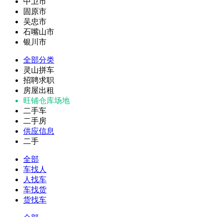
中卫市
固原市
吴忠市
石嘴山市
银川市
全部分类
灵山拼车
招聘求职
房屋出租
旺铺仓库场地
二手车
二手房
供应信息
二手
全部
车找人
人找车
车找货
货找车