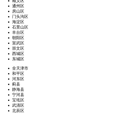
顺义区
通州区
房山区
门头沟区
海淀区
石景山区
丰台区
朝阳区
宣武区
崇文区
西城区
东城区
全天津市
和平区
河东区
蓟县
静海县
宁河县
宝坻区
武清区
北辰区