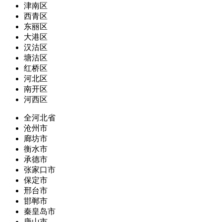
津南区
西青区
东丽区
大港区
汉沽区
塘沽区
红桥区
河北区
南开区
河西区
全河北省
沧州市
廊坊市
衡水市
承德市
张家口市
保定市
邢台市
邯郸市
秦皇岛市
唐山市