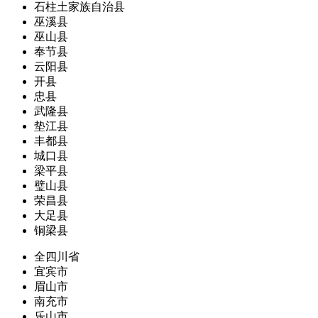
石柱土家族自治县
巫溪县
巫山县
奉节县
云阳县
开县
忠县
武隆县
垫江县
丰都县
城口县
梁平县
璧山县
荣昌县
大足县
铜梁县
全四川省
宜宾市
眉山市
南充市
乐山市