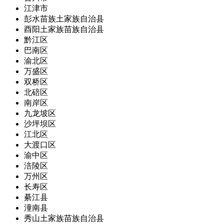
江津市
彭水苗族土家族自治县
酉阳土家族苗族自治县
黔江区
巴南区
渝北区
万盛区
双桥区
北碚区
南岸区
九龙坡区
沙坪坝区
江北区
大渡口区
渝中区
涪陵区
万州区
长寿区
綦江县
潼南县
秀山土家族苗族自治县