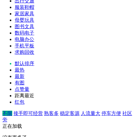
出行交通
服装鞋帽
家居家具
母婴玩具
图书文具
数码电子
电脑办公
手机平板
求购回收
默认排序
最热
最新
有图
点赞量
距离最近
红包
不限
接手即可经营
熟客多
稳定客源
人流量大
停车方便
社区
旁
正在加载