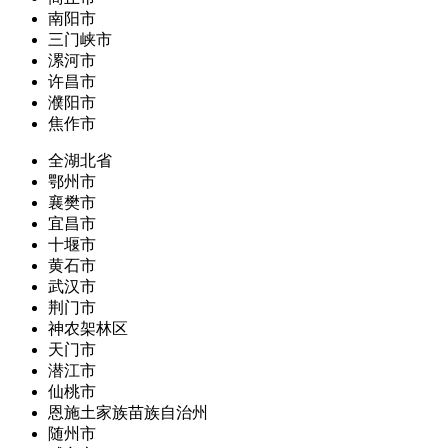
南阳市
三门峡市
漯河市
许昌市
濮阳市
焦作市
全湖北省
鄂州市
襄樊市
宜昌市
十堰市
黄石市
武汉市
荆门市
神农架林区
天门市
潜江市
仙桃市
恩施土家族苗族自治州
随州市