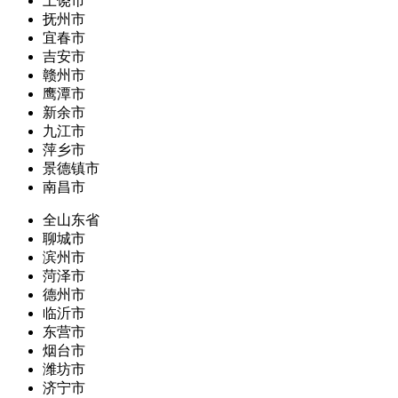
上饶市
抚州市
宜春市
吉安市
赣州市
鹰潭市
新余市
九江市
萍乡市
景德镇市
南昌市
全山东省
聊城市
滨州市
菏泽市
德州市
临沂市
东营市
烟台市
潍坊市
济宁市