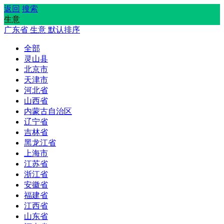
返回
搜索
生意
广东省
生意
默认排序
全部
灵山县
北京市
天津市
河北省
山西省
内蒙古自治区
辽宁省
吉林省
黑龙江省
上海市
江苏省
浙江省
安徽省
福建省
江西省
山东省