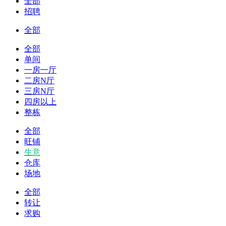
全部
招聘
全部
全部
单间
一房一厅
二房N厅
三房N厅
四房以上
整栋
全部
旺铺
生意
仓库
场地
全部
转让
求购