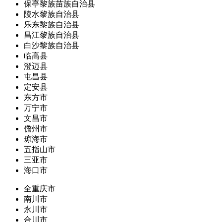
保亭黎族苗族自治县
陵水黎族自治县
乐东黎族自治县
昌江黎族自治县
白沙黎族自治县
临高县
澄迈县
屯昌县
定安县
东方市
万宁市
文昌市
儋州市
琼海市
五指山市
三亚市
海口市
全重庆市
南川市
永川市
合川市