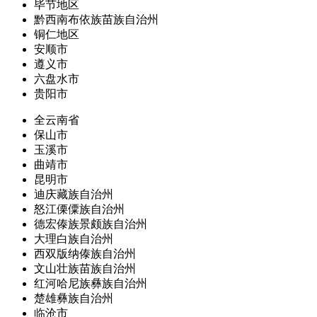
毕节地区
黔西南布依族苗族自治州
铜仁地区
安顺市
遵义市
六盘水市
贵阳市
全云南省
保山市
玉溪市
曲靖市
昆明市
迪庆藏族自治州
怒江傈僳族自治州
德宏傣族景颇族自治州
大理白族自治州
西双版纳傣族自治州
文山壮族苗族自治州
红河哈尼族彝族自治州
楚雄彝族自治州
临沧市