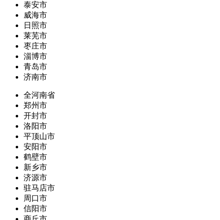
泰安市
威海市
日照市
莱芜市
枣庄市
淄博市
青岛市
济南市
全河南省
郑州市
开封市
洛阳市
平顶山市
安阳市
鹤壁市
新乡市
济源市
驻马店市
周口市
信阳市
商丘市