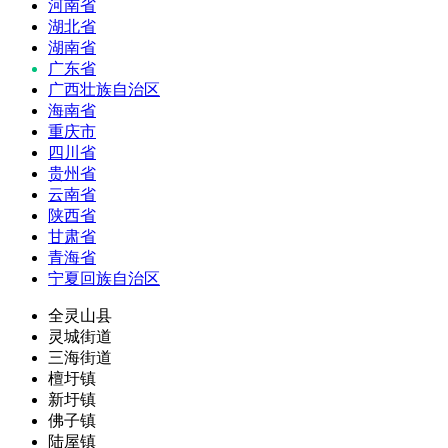
河南省
湖北省
湖南省
广东省
广西壮族自治区
海南省
重庆市
四川省
贵州省
云南省
陕西省
甘肃省
青海省
宁夏回族自治区
全灵山县
灵城街道
三海街道
檀圩镇
新圩镇
佛子镇
陆屋镇