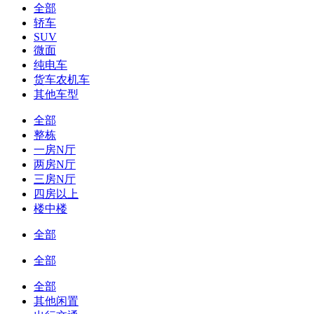
全部
轿车
SUV
微面
纯电车
货车农机车
其他车型
全部
整栋
一房N厅
两房N厅
三房N厅
四房以上
楼中楼
全部
全部
全部
其他闲置